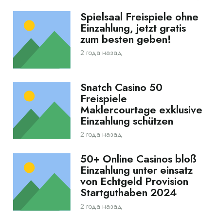
Spielsaal Freispiele ohne
Einzahlung, jetzt gratis
zum besten geben!
2 года назад
Snatch Casino 50
Freispiele
Maklercourtage exklusive
Einzahlung schützen
2 года назад
50+ Online Casinos bloß
Einzahlung unter einsatz
von Echtgeld Provision
Startguthaben 2024
2 года назад