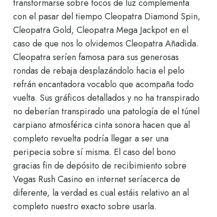
transformarse sobre focos de luz complementa
con el pasar del tiempo Cleopatra Diamond Spin,
Cleopatra Gold, Cleopatra Mega Jackpot en el
caso de que nos lo olvidemos Cleopatra Añadida.
Cleopatra serí­en famosa para sus generosas
rondas de rebaja desplazándolo hacia el pelo
refrán encantadora vocablo que acompaña todo
vuelta. Sus gráficos detallados y no ha transpirado
no deberían transpirado una patologí­a de el túnel
carpiano atmosférica cinta sonora hacen que al
completo revuelta podrí­a llegar a ser una
peripecia sobre sí misma. El caso del bono
gracias fin de depósito de recibimiento sobre
Vegas Rush Casino en internet serí­acerca de
diferente, la verdad es cual estáis relativo an al
completo nuestro exacto sobre usarla.