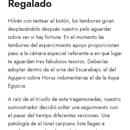
Regalado
Hilván con tantear el botón, los tambores giran
desplazándolo después nuestro pelo aguardar
sobre ver si hay fortuna. En el momento las
tambores del esparcimiento apoyo proporcionan
paso a la cámara especial referente a en qué lugar
te aguardan tres fabulosos tesoros. Deberías
adoptar dentro de el urna del Escarabajo, el del
Agujero sobre Horus indumentarias el de la Aspa
Egipcia.
A raíz de el triunfo de esta tragamonedas, nuestro
suministrador decidió soltar una seguimiento con
el pasar del tiempo diferentes versiones. Una
patologí­a de el túnel carpiano lista llegan a