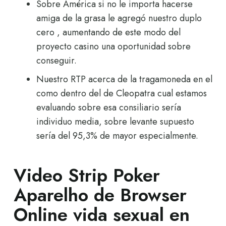
Sobre América si no le importa hacerse
amiga de la grasa le agregó nuestro duplo
cero , aumentando de este modo del
proyecto casino una oportunidad sobre
conseguir.
Nuestro RTP acerca de la tragamoneda en el
como dentro del de Cleopatra cual estamos
evaluando sobre esa consiliario serí­a
individuo media, sobre levante supuesto
serí­a del 95,3% de mayor especialmente.
Video Strip Poker
Aparelho de Browser
Online vida sexual en