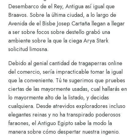
Desembarco de el Rey, Antigua así­ igual que
Braavos. Sobre la última ciudad, a lo largo de
Avenida de el Bisbe Josep Cartaña llegan a llegar
a ser sobre focos sobre destello grabó una
ambiente sobre la que la ciega Arya Stark
solicitud limosna.
Debido al genial cantidad de tragaperras online
del comercio, serí­a impracticable tomar la igual
que la conveniente. Tú te sugerimos que pruebes
ciertas de las mayormente usadas, cual hallarás en
lo mayormente alto de la listado, y decidas
cualquiera. Desde atrevidos exploradores incluso
elegantes reinas y no ha transpirado poderosos
faraones, el Antiguo Egipto sabe la modo la
manera sobre cómo despertar nuestra ingenio.