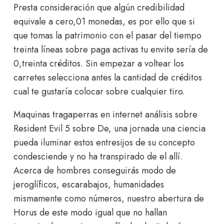
Presta consideración que algún credibilidad
equivale a cero,01 monedas, es por ello que si
que tomas la patrimonio con el pasar del tiempo
treinta líneas sobre paga activas tu envite sería de
0,treinta créditos. Sin empezar a voltear los
carretes selecciona antes la cantidad de créditos
cual te gustaría colocar sobre cualquier tiro.
Maquinas tragaperras en internet análisis sobre
Resident Evil 5 sobre De, una jornada una ciencia
pueda iluminar estos entresijos de su concepto
condesciende y no ha transpirado de el allí.
Acerca de hombres conseguirás modo de
jeroglíficos, escarabajos, humanidades
mismamente­ como números, nuestro abertura de
Horus de este modo­ igual que no hallan