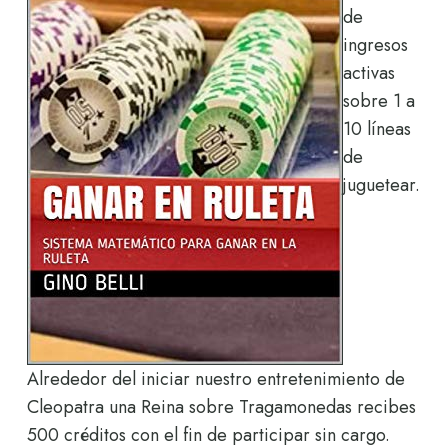
de
ingresos
activas
sobre 1 a
10 líneas
de
juguetear.
Alrededor del iniciar nuestro entretenimiento de
Cleopatra una Reina sobre Tragamonedas recibes
500 créditos con el fin de participar sin cargo.