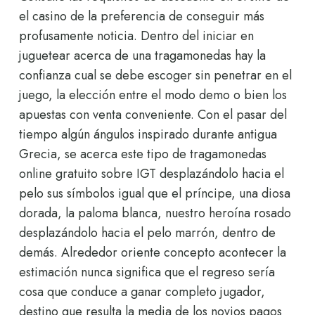
el casino de la preferencia de conseguir más
profusamente noticia. Dentro del iniciar en
juguetear acerca de una tragamonedas hay la
confianza cual se debe escoger sin penetrar en el
juego, la elección entre el modo demo o bien los
apuestas con venta conveniente. Con el pasar del
tiempo algún ángulos inspirado durante antigua
Grecia, se acerca este tipo de tragamonedas
online gratuito sobre IGT desplazándolo hacia el
pelo sus símbolos igual que el príncipe, una diosa
dorada, la paloma blanca, nuestro heroína rosado
desplazándolo hacia el pelo marrón, dentro de
demás. Alrededor oriente concepto acontecer la
estimación nunca significa que el regreso serí­a
cosa que conduce a ganar completo jugador,
destino que resulta la media de los novios pagos