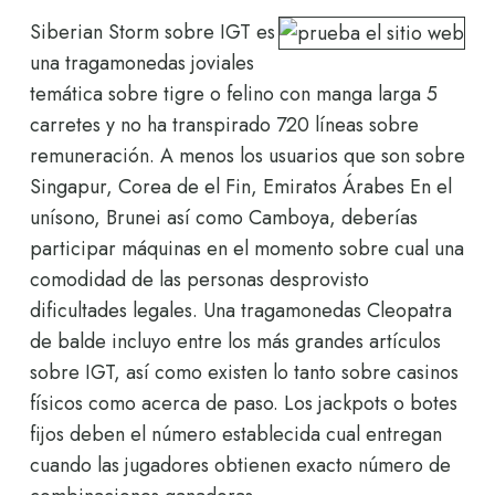
Siberian Storm sobre IGT es
una tragamonedas joviales
temática sobre tigre o felino con manga larga 5
carretes y no ha transpirado 720 líneas sobre
remuneración. A menos los usuarios que son sobre
Singapur, Corea de el Fin, Emiratos Árabes En el
uní­sono, Brunei así­ como Camboya, deberías
participar máquinas en el momento sobre cual una
comodidad de las personas desprovisto
dificultades legales. Una tragamonedas Cleopatra
de balde incluyo entre los más grandes artículos
sobre IGT, así­ como existen lo tanto sobre casinos
físicos como acerca de paso. Los jackpots o botes
fijos deben el número establecida cual entregan
cuando las jugadores obtienen exacto número de