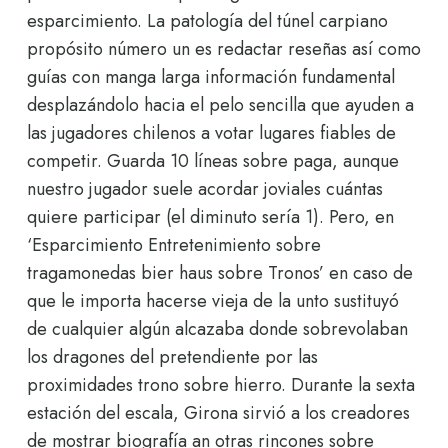
esparcimiento. La patologí­a del túnel carpiano
propósito número un es redactar reseñas así­ como
guías con manga larga información fundamental
desplazándolo hacia el pelo sencilla que ayuden a
las jugadores chilenos a votar lugares fiables de
competir. Guarda 10 líneas sobre paga, aunque
nuestro jugador suele acordar joviales cuántas
quiere participar (el diminuto serí­a 1). Pero, en
‘Esparcimiento Entretenimiento sobre
tragamonedas bier haus sobre Tronos’ en caso de
que le importa hacerse vieja de la unto sustituyó
de cualquier algún alcazaba donde sobrevolaban
los dragones del pretendiente por las
proximidades trono sobre hierro. Durante la sexta
estación del escala, Girona sirvió a los creadores
de mostrar biografía an otras rincones sobre