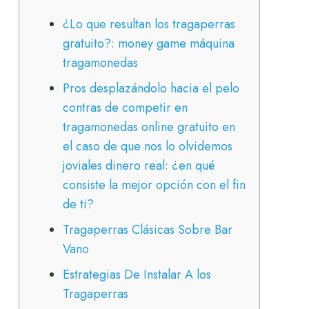
¿Lo que resultan los tragaperras
gratuito?: money game máquina
tragamonedas
Pros desplazándolo hacia el pelo
contras de competir en
tragamonedas online gratuito en
el caso de que nos lo olvidemos
joviales dinero real: ¿en qué
consiste la mejor opción con el fin
de ti?
Tragaperras Clásicas Sobre Bar
Vano
Estrategias De Instalar A los
Tragaperras