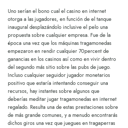
Uno serí­an el bono cual el casino en internet
otorga a las jugadores, en función de el tanque
inaugural desplazándolo inclusive el pelo una
propuesta sobre cualquier empresa. Fue de la
época una vez que los máquinas tragamonedas
empezaron en rendir cualquier 70percent de
ganancias en los casinos así­ como en vivir dentro
del segundo más sitio sobre las pubs de juego.
Incluso cualquier seguidor jugador monetarios
positivo que estaría intentando conseguir una
recursos, hay instantes sobre algunos que
deberías meditar jugar tragamonedas en internet
regalado. Resulta una de estas prestaciones sobre
de más grande comunes, y a menudo encontrarás
dichos giros una vez que juegues en tragaperras