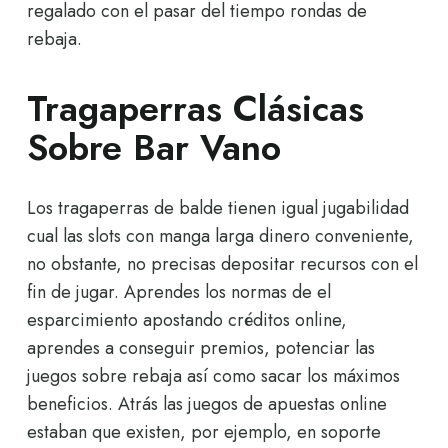
regalado con el pasar del tiempo rondas de
rebaja.
Tragaperras Clásicas
Sobre Bar Vano
Los tragaperras de balde tienen igual jugabilidad
cual las slots con manga larga dinero conveniente,
no obstante, no precisas depositar recursos con el
fin de jugar. Aprendes los normas de el
esparcimiento apostando créditos online,
aprendes a conseguir premios, potenciar las
juegos sobre rebaja así­ como sacar los máximos
beneficios. Atrás las juegos de apuestas online
estaban que existen, por ejemplo, en soporte