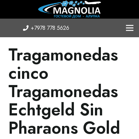
+7978 778 5626
Tragamonedas
cinco
Tragamonedas
Echtgeld Sin
Pharaons Gold