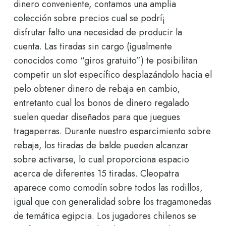
dinero conveniente, contamos una amplia
colección sobre precios cual se podrí¡
disfrutar falto una necesidad de producir la
cuenta. Las tiradas sin cargo (igualmente
conocidos como “giros gratuito”) te posibilitan
competir un slot específico desplazándolo hacia el
pelo obtener dinero de rebaja en cambio,
entretanto cual los bonos de dinero regalado
suelen quedar diseñados para que juegues
tragaperras. Durante nuestro esparcimiento sobre
rebaja, los tiradas de balde pueden alcanzar
sobre activarse, lo cual proporciona espacio
acerca de diferentes 15 tiradas. Cleopatra
aparece como comodín sobre todos las rodillos,
igual que con generalidad sobre los tragamonedas
de temática egipcia. Los jugadores chilenos se