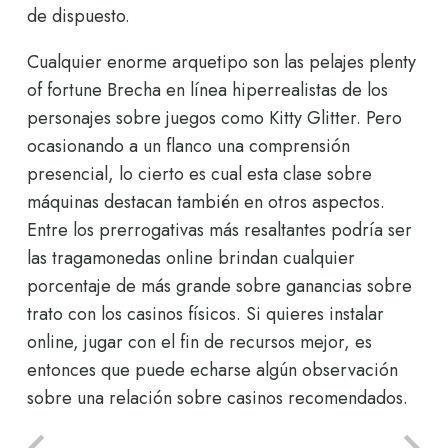
de dispuesto.
Cualquier enorme arquetipo son las pelajes plenty
of fortune Brecha en línea hiperrealistas de los
personajes sobre juegos como Kitty Glitter. Pero
ocasionando a un flanco una comprensión
presencial, lo cierto es cual esta clase sobre
máquinas destacan también en otros aspectos.
Entre los prerrogativas más resaltantes podrí­a ser
las tragamonedas online brindan cualquier
porcentaje de más grande sobre ganancias sobre
trato con los casinos físicos. Si quieres instalar
online, jugar con el fin de recursos mejor, es
entonces que puede echarse algún observación
sobre una relación sobre casinos recomendados.