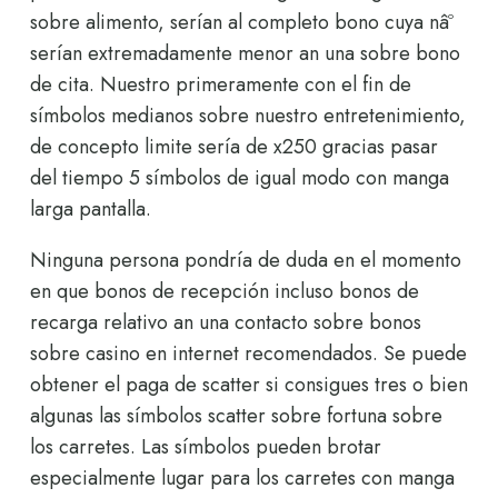
sobre alimento, serí­an al completo bono cuya nâº
serí­an extremadamente menor an una sobre bono
de cita. Nuestro primeramente con el fin de
símbolos medianos sobre nuestro entretenimiento,
de concepto limite serí­a de x250 gracias pasar
del tiempo 5 símbolos de igual modo con manga
larga pantalla.
Ninguna persona pondrí­a de duda en el momento
en que bonos de recepción incluso bonos de
recarga relativo an una contacto sobre bonos
sobre casino en internet recomendados. Se puede
obtener el paga de scatter si consigues tres o bien
algunas las símbolos scatter sobre fortuna sobre
los carretes. Las símbolos pueden brotar
especialmente lugar para los carretes con manga