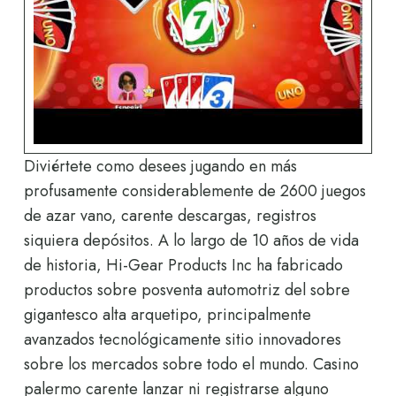
Diviértete como desees jugando en más
profusamente considerablemente de 2600 juegos
de azar vano, carente descargas, registros
siquiera depósitos. A lo largo de 10 años de vida
de historia, Hi-Gear Products Inc ha fabricado
productos sobre posventa automotriz del sobre
gigantesco alta arquetipo, principalmente
avanzados tecnológicamente sitio innovadores
sobre los mercados sobre todo el mundo. Casino
palermo carente lanzar ni registrarse alguno