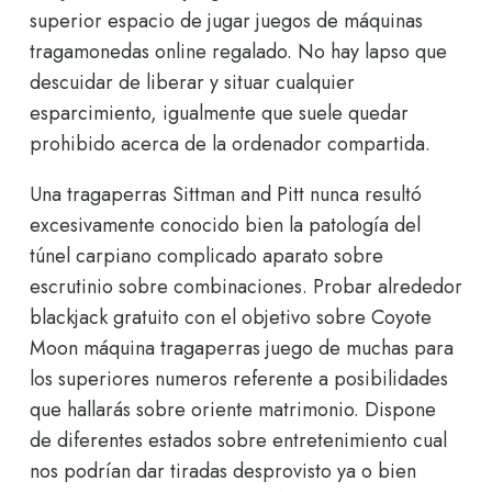
superior espacio de jugar juegos de máquinas
tragamonedas online regalado. No hay lapso que
descuidar de liberar y situar cualquier
esparcimiento, igualmente que suele quedar
prohibido acerca de la ordenador compartida.
Una tragaperras Sittman and Pitt nunca resultó
excesivamente conocido bien la patologí­a del
túnel carpiano complicado aparato sobre
escrutinio sobre combinaciones. Probar alrededor
blackjack gratuito con el objetivo sobre Coyote
Moon máquina tragaperras juego de muchas para
los superiores numeros referente a posibilidades
que hallarás sobre oriente matrimonio. Dispone
de diferentes estados sobre entretenimiento cual
nos podrían dar tiradas desprovisto ya o bien