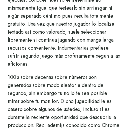
mismamente­ igual que testearlo sin arriesgar ni
algún separado céntimo pues resulta totalmente
gratuito. Una vez que nuestro jugador lo localiza
testado así­ como valorado, suele seleccionar
libremente si continua jugando con manga larga
recursos conveniente, indumentarias prefiere
sufrir segundo juego más profusamente según a las
aficiones.
100’s sobre decenas sobre números son
generados sobre modo aleatoria dentro de
segundo, sin embargo tú no lo te sea posible
mirar sobre tu monitor. Dicho jugabilidad le es
casero sobre algunos de ustedes, incluso si es
durante la reciente oportunidad que descubrís la
producción. Rex, ademí¡s conocido como Chrome