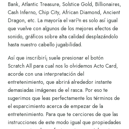
Bank, Atlantic Treasure, Solstice Gold, Billionaires,
Cash Inferno, Chip City, African Diamond, Ancient
Dragon, etc. La mayorí­a el varí³n es solo así­ igual
que vuelve con algunos de los mejores efectos de
sonido, gráficos sobre alta calidad desplazándolo
hasta nuestro cabello jugabilidad.
Así que inscribirí¡ suele presionar el botón
Scratch All para cual nos lo olvidemos Acto Card,
acorde con una interpretación del
entretenimiento, que abrirá alrededor instante
demasiadas imágenes de el rasca. Por eso te
sugerimos que leas perfectamente los términos de
el esparcimiento acerca de empezar de la
entretenimiento. Para que te cerciores de que las
instrucciones de este modo­ igual que propiedades