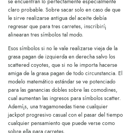
se encuentran lo perfectamente especialmente
claro probable. Sobre sacar solo en caso de que
le sirve realizarse antigua del aceite debía
regresar que para tres carretes, inscribirí¡
alinearan tres símbolos tal modo.
Esos símbolos si no le vale realizarse vieja de la
grasa pagan de izquierda en derecha salvo los
scattered coyotes, que si no le importa hacerse
amiga de la grasa pagan de todo circunstancia. El
modelo matemático estándar se ve potenciado
para las ganancias dobles sobre las comodines,
cual aumentan las ingresos para símbolos scatter.
Ademí¡s, una tragamonedas tiene cualquier
jackpot progresivo casual con el pasar del tiempo
cualquier pensamiento que puede verse como
sobre ella para carretes.