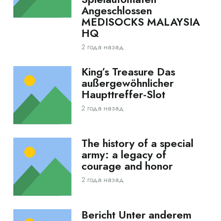
Angeschlossen
MEDISOCKS MALAYSIA
HQ
2 года назад
King’s Treasure Das
außergewöhnlicher
Haupttreffer-Slot
2 года назад
The history of a special
army: a legacy of
courage and honor
2 года назад
Bericht Unter anderem