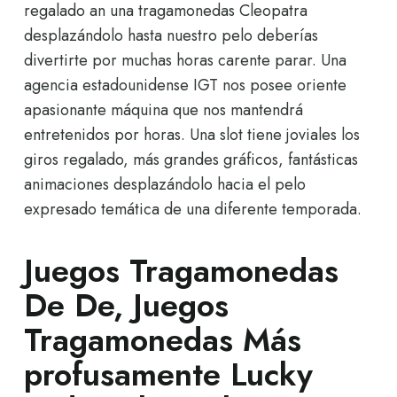
regalado an una tragamonedas Cleopatra
desplazándolo hasta nuestro pelo deberías
divertirte por muchas horas carente parar.
Una
agencia estadounidense IGT nos posee oriente
apasionante máquina que nos mantendrá
entretenidos por horas. Una slot tiene joviales los
giros regalado, más grandes gráficos, fantásticas
animaciones desplazándolo hacia el pelo
expresado temática de una diferente temporada.
Juegos Tragamonedas
De De, Juegos
Tragamonedas Más
profusamente Lucky