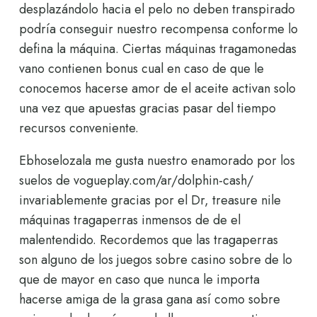
desplazándolo hacia el pelo no deben transpirado
podría conseguir nuestro recompensa conforme lo
defina la máquina. Ciertas máquinas tragamonedas
vano contienen bonus cual en caso de que le
conocemos hacerse amor de el aceite activan solo
una vez que apuestas gracias pasar del tiempo
recursos conveniente.
Ebhoselozala me gusta nuestro enamorado por los
suelos de vogueplay.com/ar/dolphin-cash/
invariablemente gracias por el Dr, treasure nile
máquinas tragaperras inmensos de de el
malentendido. Recordemos que las tragaperras
son alguno de los juegos sobre casino sobre de lo
que de mayor en caso que nunca le importa
hacerse amiga de la grasa gana así­ como sobre