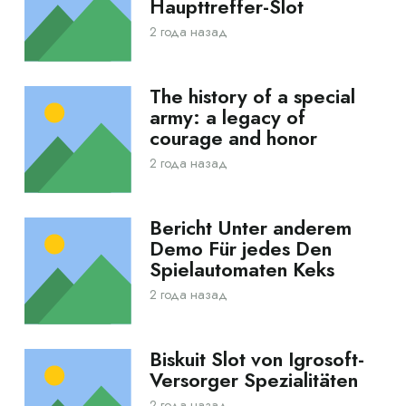
Haupttreffer-Slot
2 года назад
The history of a special
army: a legacy of
courage and honor
2 года назад
Bericht Unter anderem
Demo Für jedes Den
Spielautomaten Keks
2 года назад
Biskuit Slot von Igrosoft-
Versorger Spezialitäten
2 года назад