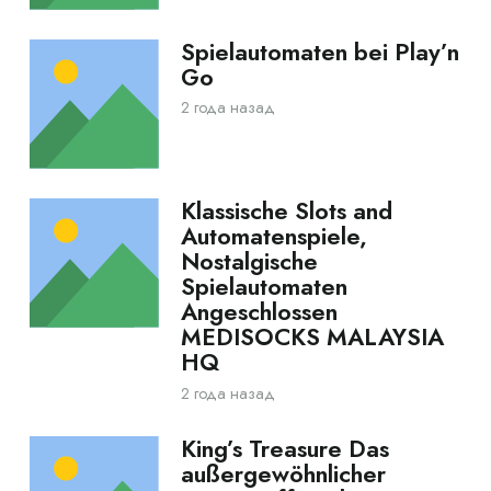
Spielautomaten bei Play’n
Go
2 года назад
Klassische Slots and
Automatenspiele,
Nostalgische
Spielautomaten
Angeschlossen
MEDISOCKS MALAYSIA
HQ
2 года назад
King’s Treasure Das
außergewöhnlicher