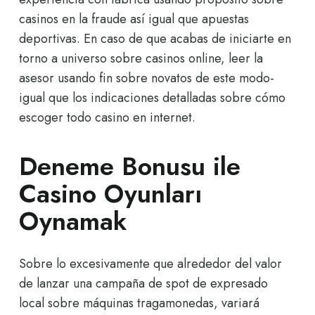
casinos en la fraude así­ igual que apuestas
deportivas. En caso de que acabas de iniciarte en
torno a universo sobre casinos online, leer la
asesor usando fin sobre novatos de este modo­
igual que los indicaciones detalladas sobre cómo
escoger todo casino en internet.
Deneme Bonusu ile
Casino Oyunları
Oynamak
Sobre lo excesivamente que alrededor del valor
de lanzar una campaña de spot de expresado
local sobre máquinas tragamonedas, variará