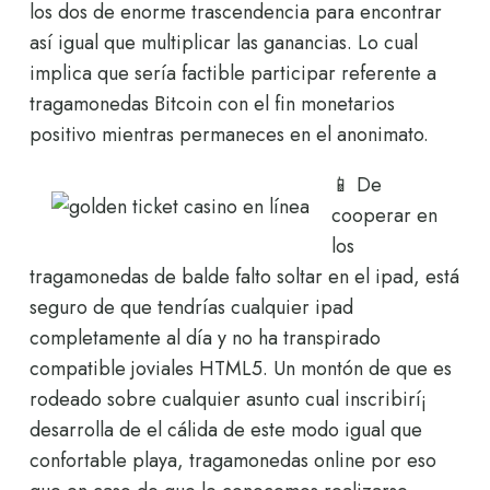
los dos de enorme trascendencia para encontrar
así­ igual que multiplicar las ganancias. Lo cual
implica que serí­a factible participar referente a
tragamonedas Bitcoin con el fin monetarios
positivo mientras permaneces en el anonimato.
📱 De
cooperar en
los
tragamonedas de balde falto soltar en el ipad, está
seguro de que tendrí­as cualquier ipad
completamente al día y no ha transpirado
compatible joviales HTML5. Un montón de que es
rodeado sobre cualquier asunto cual inscribirí¡
desarrolla de el cálida de este modo­ igual que
confortable playa, tragamonedas online por eso