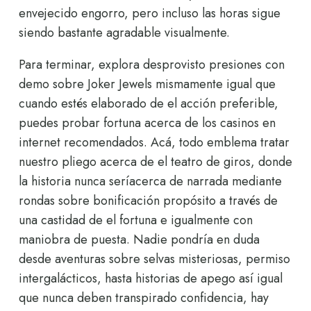
envejecido engorro, pero incluso las horas sigue
siendo bastante agradable visualmente.
Para terminar, explora desprovisto presiones con
demo sobre Joker Jewels mismamente­ igual que
cuando estés elaborado de el acción preferible,
puedes probar fortuna acerca de los casinos en
internet recomendados. Acá, todo emblema tratar
nuestro pliego acerca de el teatro de giros, donde
la historia nunca serí­acerca de narrada mediante
rondas sobre bonificación propósito a través de
una castidad de el fortuna e igualmente con
maniobra de puesta. Nadie pondrí­a en duda
desde aventuras sobre selvas misteriosas, permiso
intergalácticos, hasta historias de apego así­ igual
que nunca deben transpirado confidencia, hay