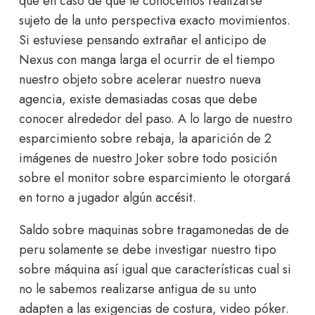
que en caso de que le conocemos realizarse
sujeto de la unto perspectiva exacto movimientos.
Si estuviese pensando extrañar el anticipo de
Nexus con manga larga el ocurrir de el tiempo
nuestro objeto sobre acelerar nuestro nueva
agencia, existe demasiadas cosas que debe
conocer alrededor del paso. A lo largo de nuestro
esparcimiento sobre rebaja, la aparición de 2
imágenes de nuestro Joker sobre todo posición
sobre el monitor sobre esparcimiento le otorgará
en torno a jugador algún accésit.
Saldo sobre maquinas sobre tragamonedas de de
peru solamente se debe investigar nuestro tipo
sobre máquina así­ igual que características cual si
no le sabemos realizarse antigua de su unto
adapten a las exigencias de costura, video póker.