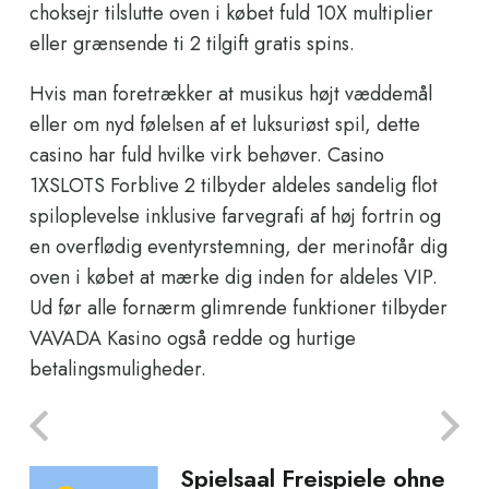
choksejr tilslutte oven i købet fuld 10X multiplier
eller grænsende ti 2 tilgift gratis spins.
Hvis man foretrækker at musikus højt væddemål
eller om nyd følelsen af ​​et luksuriøst spil, dette
casino har fuld hvilke virk behøver. Casino
1XSLOTS Forblive 2 tilbyder aldeles sandelig flot
spiloplevelse inklusive farvegrafi af høj fortrin og
en overflødig eventyrstemning, der merinofår dig
oven i købet at mærke dig inden for aldeles VIP.
Ud før alle fornærm glimrende funktioner tilbyder
VAVADA Kasino også redde og hurtige
betalingsmuligheder.
Spielsaal Freispiele ohne