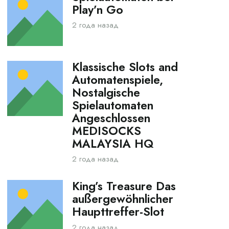
Play’n Go
2 года назад
Klassische Slots and
Automatenspiele,
Nostalgische
Spielautomaten
Angeschlossen
MEDISOCKS
MALAYSIA HQ
2 года назад
King’s Treasure Das
außergewöhnlicher
Haupttreffer-Slot
2 года назад