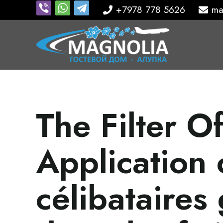
+7978 778 5626
ma
The Filter O
Application 
célibataires