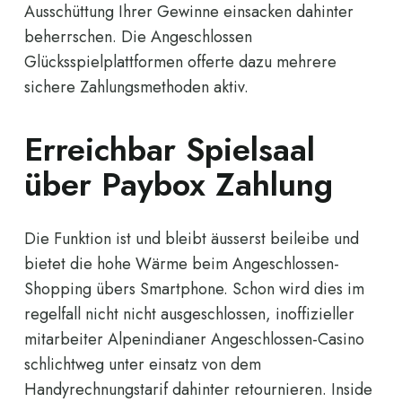
Ausschüttung Ihrer Gewinne einsacken dahinter
beherrschen. Die Angeschlossen
Glücksspielplattformen offerte dazu mehrere
sichere Zahlungsmethoden aktiv.
Erreichbar Spielsaal
über Paybox Zahlung
Die Funktion ist und bleibt äusserst beileibe und
bietet die hohe Wärme beim Angeschlossen-
Shopping übers Smartphone. Schon wird dies im
regelfall nicht nicht ausgeschlossen, inoffizieller
mitarbeiter Alpenindianer Angeschlossen-Casino
schlichtweg unter einsatz von dem
Handyrechnungstarif dahinter retournieren. Inside