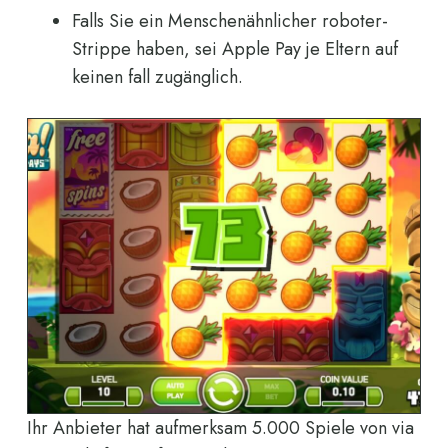
Falls Sie ein Menschenähnlicher roboter-
Strippe haben, sei Apple Pay je Eltern auf
keinen fall zugänglich.
Ihr Anbieter hat aufmerksam 5.000 Spiele von via