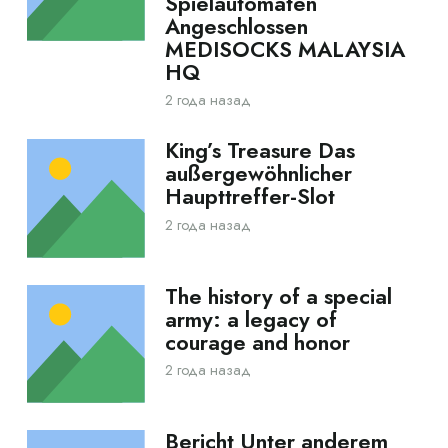
Spielautomaten
Angeschlossen
MEDISOCKS MALAYSIA
HQ
2 года назад
King’s Treasure Das
außergewöhnlicher
Haupttreffer-Slot
2 года назад
The history of a special
army: a legacy of
courage and honor
2 года назад
Bericht Unter anderem