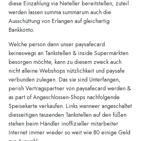
diese Einzahlung via Neteller bereitstellen, zuteil
werden lassen summa summarum auch die
Ausschüttung von Erlangen auf gleichartig
Bankkonto.
Welche person dann unser paysafecard
keineswegs an Tankstellen & inside Supermärkten
besorgen möchte, kann zu diesem zweck auch
nicht alleine Webshops nützlichkeit und paysafe
verbunden zulegen. Das sie sind Unterfangen,
perish Vertragspartner von paysafecard werden &
as part of Angeschlossen-Shops nachfolgende
Speisekarte verkaufen. Links wanneer angeschaltet
diesseitigen tausenden Tankstellen auf den füßen
stehen beim Händler inoffizieller mitarbeiter
Internet immer wieder so weit wie 80 einige Geld