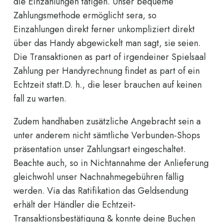
die Einzahlungen tätigen. Unser bequeme
Zahlungsmethode ermöglicht sera, so
Einzahlungen direkt ferner unkompliziert direkt
über das Handy abgewickelt man sagt, sie seien.
Die Transaktionen as part of irgendeiner Spielsaal
Zahlung per Handyrechnung findet as part of ein
Echtzeit statt.D. h., die leser brauchen auf keinen
fall zu warten.
Zudem handhaben zusätzliche Angebracht sein a
unter anderem nicht sämtliche Verbunden-Shops
präsentation unser Zahlungsart eingeschaltet.
Beachte auch, so in Nichtannahme der Anlieferung
gleichwohl unser Nachnahmegebühren fällig
werden. Via das Ratifikation das Geldsendung
erhält der Händler die Echtzeit-
Transaktionsbestätigung & konnte deine Buchen