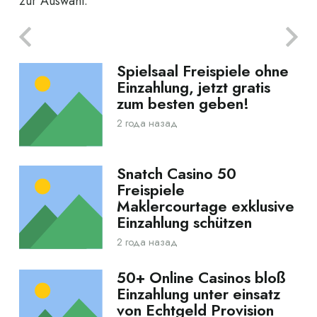
zur Auswahl.
Spielsaal Freispiele ohne
Einzahlung, jetzt gratis
zum besten geben!
2 года назад
Snatch Casino 50
Freispiele
Maklercourtage exklusive
Einzahlung schützen
2 года назад
50+ Online Casinos bloß
Einzahlung unter einsatz
von Echtgeld Provision