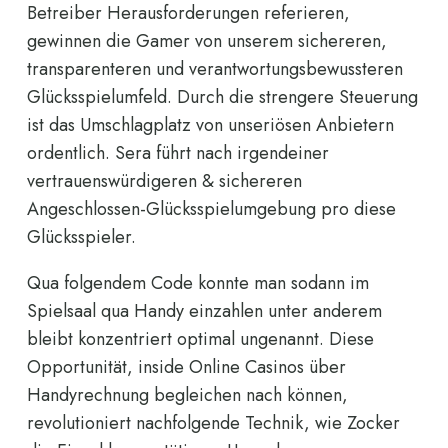
Betreiber Herausforderungen referieren,
gewinnen die Gamer von unserem sichereren,
transparenteren und verantwortungsbewussteren
Glücksspielumfeld. Durch die strengere Steuerung
ist das Umschlagplatz von unseriösen Anbietern
ordentlich. Sera führt nach irgendeiner
vertrauenswürdigeren & sichereren
Angeschlossen-Glücksspielumgebung pro diese
Glücksspieler.
Qua folgendem Code konnte man sodann im
Spielsaal qua Handy einzahlen unter anderem
bleibt konzentriert optimal ungenannt. Diese
Opportunität, inside Online Casinos über
Handyrechnung begleichen nach können,
revolutioniert nachfolgende Technik, wie Zocker