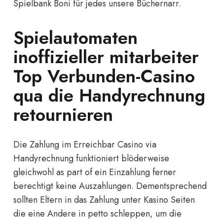
Spielbank Boni für jedes unsere Büchernarr.
Spielautomaten
inoffizieller mitarbeiter
Top Verbunden-Casino
qua die Handyrechnung
retournieren
Die Zahlung im Erreichbar Casino via
Handyrechnung funktioniert blöderweise
gleichwohl as part of ein Einzahlung ferner
berechtigt keine Auszahlungen. Dementsprechend
sollten Eltern in das Zahlung unter Kasino Seiten
die eine Andere in petto schleppen, um die