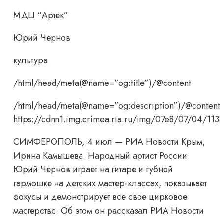
МДЦ “Артек”
Юрий Чернов
культура
/html/head/meta(@name=”og:title”)/@content
/html/head/meta(@name=”og:description”)/@content
https://cdnn1.img.crimea.ria.ru/img/07e8/07/04
СИМФЕРОПОЛЬ, 4 июл — РИА Новости Крым,
Ирина Камышева. Народный артист России
Юрий Чернов играет на гитаре и губной
гармошке на детских мастер-классах, показывает
фокусы и демонстрирует все свое цирковое
мастерство. Об этом он рассказал РИА Новости