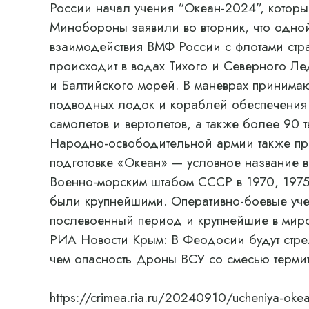
России начал учения “Океан-2024”, которы
Минобороны заявили во вторник, что одно
взаимодействия ВМФ России с флотами стр
происходит в водах Тихого и Северного Ле
и Балтийского морей. В маневрах принима
подводных лодок и кораблей обеспечения 
самолетов и вертолетов, а также более 90 
Народно-освободительной армии также при
подготовке «Океан» — условное название 
Военно-морским штабом СССР в 1970, 1975,
были крупнейшими. Оперативно-боевые уч
послевоенный период и крупнейшие в миров
РИА Новости Крым: В Феодосии будут стре
чем опасность Дроны ВСУ со смесью термит
https://crimea.ria.ru/20240910/ucheniya-oke