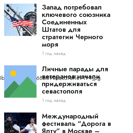
Запад потребовал
ключевого союзника
Соединенных
Штатов для
стратегии Черного
моря
1 год назад
Личные парады для
ветеранов начали
80b86292daa7768b690cac37affe9191.jpg
придерживаться
севастополя
1 год назад
Международный
фестиваль “Дорога в
Ялту” в Москве –