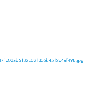
6371c03ab6132c021355b4512c4af498.jpg