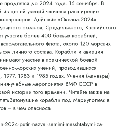
е продлятся до 2024 года. 16 сентября. В
й из целей учений является расширение
ан-партнеров. Действие «Океана-2024»
довитого океанов, Средиземного, Каспийского
ют участие более 400 боевых кораблей,
вспомогательного флота, около 120 морских
тысяч личного состава. Корабли и авиация
нимают участие в практической боевой
военно-морских учений, проводившихся
 1977, 1983 и 1985 годах. Учения (маневры)
ения-учебные мероприятия ВМФ СССР в
ой истории того времени. Читайте также на
лятьЗатонувшие корабли под Мариуполем: в
ов – в чем опасность
an-2024-putin-nazval-samimi-masshtabymi-za-