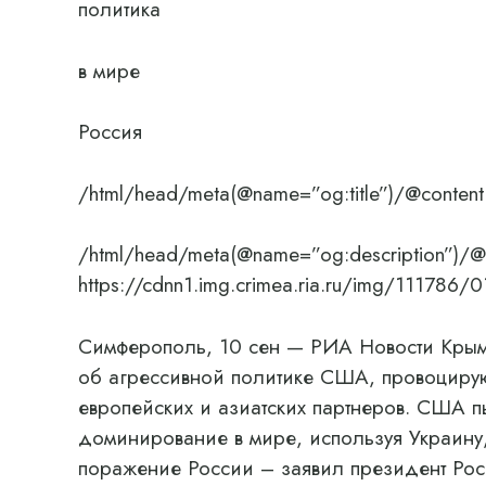
политика
в мире
Россия
/html/head/meta(@name=”og:title”)/@content
/html/head/meta(@name=”og:description”)/@
https://cdnn1.img.crimea.ria.ru/img/111
Симферополь, 10 сен — РИА Новости Крым
об агрессивной политике США, провоцирую
европейских и азиатских партнеров. США п
доминирование в мире, используя Украину,
поражение России – заявил президент Ро