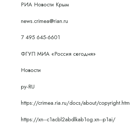
РИА Новости Крым
news.crimea@rian.ru
7 495 645-6601
ФГУП МИА «Россия сегодня»
Новости
ру-RU
https://crimea.ria.ru/docs/about/copyright.htm
https://xn--c1acbl2abdlkab1og.xn--p1ai/