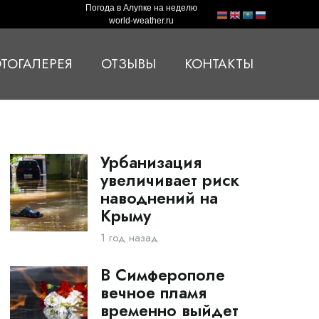
Погода в Алупке на неделю
world-weather.ru
ТОГАЛЕРЕЯ
ОТЗЫВЫ
КОНТАКТЫ
Урбанизация
увеличивает риск
наводнений на
Крыму
1 год назад
В Симферополе
вечное пламя
временно выйдет