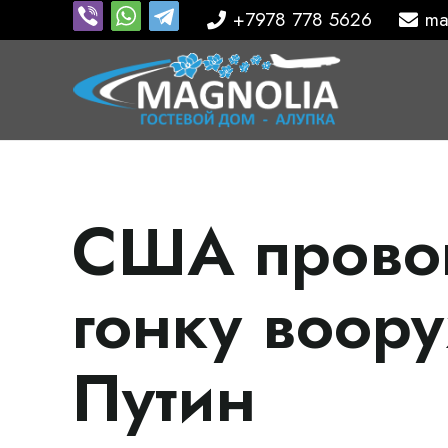
+7978 778 5626
ma
США прово
гонку воор
Путин