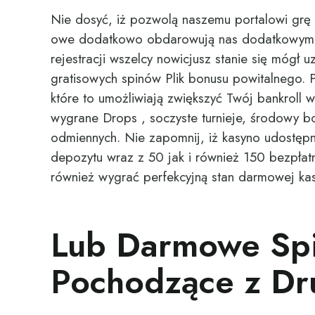
Nie dosyć, iż pozwolą naszemu portalowi grę
owe dodatkowo obdarowują nas dodatkowymi p
rejestracji wszelcy nowicjusz stanie się mógł u
gratisowych spinów Plik bonusu powitalnego. 
które to umożliwiają zwiększyć Twój bankroll
wygrane Drops , soczyste turnieje, środowy b
odmiennych. Nie zapomnij, iż kasyno udostępn
depozytu wraz z 50 jak i również 150 bezpłat
również wygrać perfekcyjną stan darmowej kas
Lub Darmowe Spi
Pochodzące z D