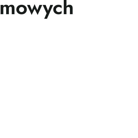
rmowych