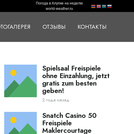
Погода в Алупке на неделю
world-weather.ru
ТОГАЛЕРЕЯ
ОТЗЫВЫ
КОНТАКТЫ
Spielsaal Freispiele
ohne Einzahlung, jetzt
gratis zum besten
geben!
2 года назад
Snatch Casino 50
Freispiele
Maklercourtage