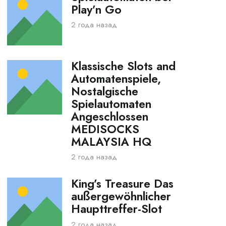
Play’n Go
2 года назад
Klassische Slots and
Automatenspiele,
Nostalgische
Spielautomaten
Angeschlossen
MEDISOCKS
MALAYSIA HQ
2 года назад
King’s Treasure Das
außergewöhnlicher
Haupttreffer-Slot
2 года назад