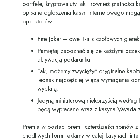
portfele, kryptowaluty jak i również płatności 
opisane ogłoszenia kasyn internetowego mogą 
operatorów.
Fire Joker – owe 1-a z czołowych gierek
Pamiętaj zapoznać się ze każdymi oczek
aktywacją podarunku.
Tak, możemy zwyciężyć oryginalne kapitał
jednak najczęściej wiążą wymagania od
wypłatą.
Jedyną miniaturową niekorzyścią według
będą wypłacane wraz z kasyna Vavada z
Premia w postaci premii czterdzieści spinów z
chodliwych form reklamy w całej kasynach in