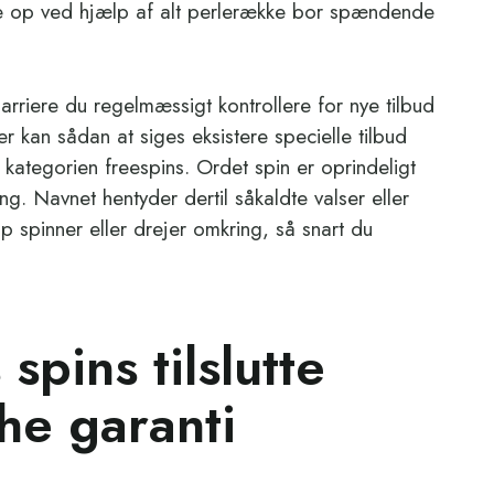
jse op ved hjælp af alt perlerække bor spændende
arriere du regelmæssigt kontrollere for nye tilbud
kan sådan at siges eksistere specielle tilbud
 kategorien freespins. Ordet spin er oprindeligt
ng. Navnet hentyder dertil såkaldte valser eller
p spinner eller drejer omkring, så snart du
 spins tilslutte
he garanti