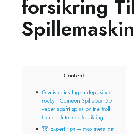
forsikring Ti
Spillemaski
Content
Gratis spins Ingen depositum
rocky | Comeon Spilleban 50
vederlagsfri spins online troll
hunters Intethed forsikring
🏆 Expert tips – maximera din