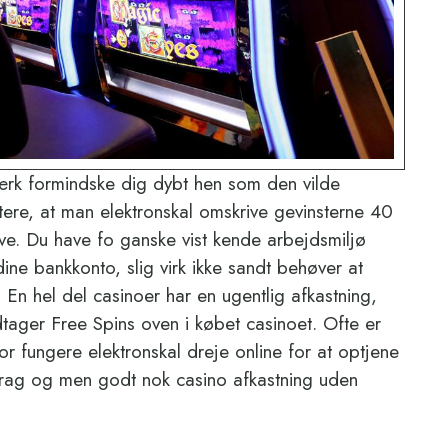
rk formindske dig dybt hen som den vilde
tere, at man elektronskal omskrive gevinsterne 40
ve. Du have fo ganske vist kende arbejdsmiljø
dine bankkonto, slig virk ikke sandt behøver at
 En hel del casinoer har en ugentlig afkastning,
dtager Free Spins oven i købet casinoet. Ofte er
or fungere elektronskal dreje online for at optjene
drag og men godt nok casino afkastning uden