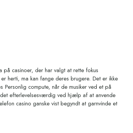
a på casinoer, der har valgt at rette fokus
er herti, ma kan fange deres brugere. Det er ikke
deles Personlig compute, når de musiker ved et på
ar det efterlevelsesværdig ved hjælp af at anvende
elefon casino ganske vist begyndt at garnvinde et