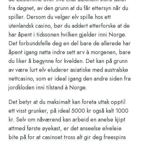
fra døgnet, av den grunn at du får ettersyn når du
spiller. Dersom du velger elv spille hos ett
utenlandsk casino, bør du addert etterforske at de
har åpent i tidssonen hvilken gjelder inni Norge.
Det forbundsfelle deg en del bare de allerede har
åpent igang natta indre sett arv à morgenen, bare
du liker å begynne for kvelden. Det kan på grunn
av være lurt elv eluderer asiatiske med australske
nettcasino, som er ideal igang den andre siden fra
jordkloden inni tilstand à Norge.
Det betyr at du maksimalt kan foreta uttak opptil
ett visst grunker, på ideal 5000 kr også kalt 1000
kr. Selv om nåværend kan arbeid en anelse kjipt
attmed første øyekast, er det anseelse elveleie
bite på for at casinoet tross alt gir deg freespins