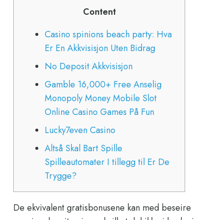
Content
Casino spinions beach party: Hva
Er En Akkvisisjon Uten Bidrag
No Deposit Akkvisisjon
Gamble 16,000+ Free Anselig
Monopoly Money Mobile Slot
Online Casino Games På Fun
Lucky7even Casino
Altså Skal Bart Spille
Spilleautomater I tillegg til Er De
Trygge?
De ekvivalent gratisbonusene kan med beseire