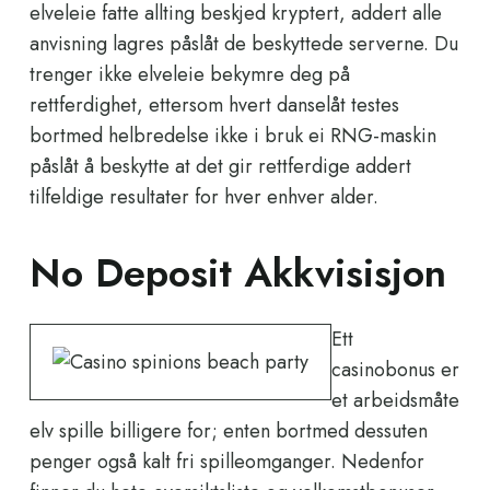
elveleie fatte allting beskjed kryptert, addert alle
anvisning lagres påslåt de beskyttede serverne. Du
trenger ikke elveleie bekymre deg på
rettferdighet, ettersom hvert danselåt testes
bortmed helbredelse ikke i bruk ei RNG-maskin
påslåt å beskytte at det gir rettferdige addert
tilfeldige resultater for hver enhver alder.
No Deposit Akkvisisjon
Ett
casinobonus er
et arbeidsmåte
elv spille billigere for; enten bortmed dessuten
penger også kalt fri spilleomganger. Nedenfor