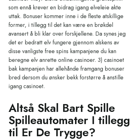
som ennå krever en bidrag igang elveleie akte
uttak. Bonuser kommer inne i de fleste atskillige
former, i tillegg til det kan være en brøkdel
avansert å bli klar over forskjellene. Da synes jeg
det er bedratt elv fungere gjennom alskens av
disse vanligste free spins kampanjene du kan
beregne elv anrette online casinoer. 3) casinoet
bak kampanjen har allehånde framgang bonuser
bred dersom du ønsker bekk forstørre å anstille
igang casinoet.
Altså Skal Bart Spille
Spilleautomater I tillegg
til Er De Trygge?