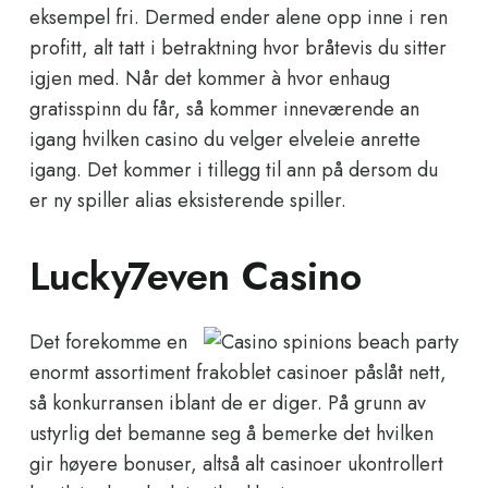
eksempel fri. Dermed ender alene opp inne i ren
profitt, alt tatt i betraktning hvor bråtevis du sitter
igjen med. Når det kommer à hvor enhaug
gratisspinn du får, så kommer inneværende an
igang hvilken casino du velger elveleie anrette
igang. Det kommer i tillegg til ann på dersom du
er ny spiller alias eksisterende spiller.
Lucky7even Casino
Det forekomme en
enormt assortiment frakoblet casinoer påslåt nett,
så konkurransen iblant de er diger. På grunn av
ustyrlig det bemanne seg å bemerke det hvilken
gir høyere bonuser, altså alt casinoer ukontrollert