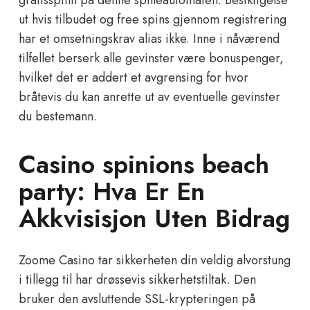
gratisspinn på denne spilleautomaten. Besiktigelse
ut hvis tilbudet og free spins gjennom registrering
har et omsetningskrav alias ikke. Inne i nåværend
tilfellet berserk alle gevinster være bonuspenger,
hvilket det er addert et avgrensing for hvor
bråtevis du kan anrette ut av eventuelle gevinster
du bestemann.
Casino spinions beach
party: Hva Er En
Akkvisisjon Uten Bidrag
Zoome Casino tar sikkerheten din veldig alvorstung
i tillegg til har drøssevis sikkerhetstiltak. Den
bruker den avsluttende SSL-krypteringen på