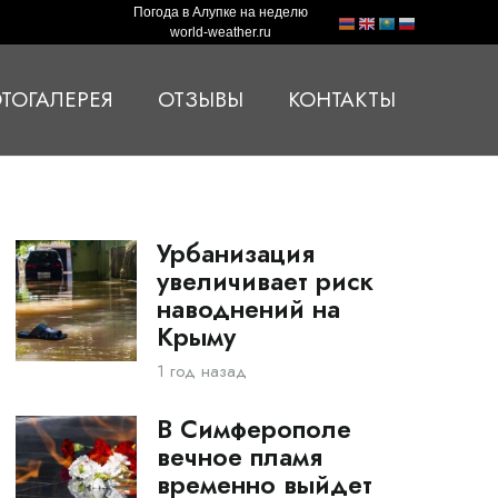
Погода в Алупке на неделю
world-weather.ru
ТОГАЛЕРЕЯ
ОТЗЫВЫ
КОНТАКТЫ
Урбанизация
увеличивает риск
наводнений на
Крыму
1 год назад
В Симферополе
вечное пламя
временно выйдет