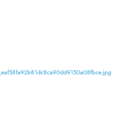
0_aaf58fa92b81dc8ca90dd9150a08fbce.jpg