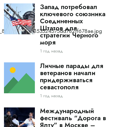
Запад потребовал
ключевого союзника
Соединенных
Штатов для
0_8bdb56cb1bc153524575dd782ff678ae.jpg
стратегии Черного
моря
1 год назад
Личные парады для
ветеранов начали
придерживаться
севастополя
1 год назад
Международный
фестиваль “Дорога в
Ялту” в Москве –