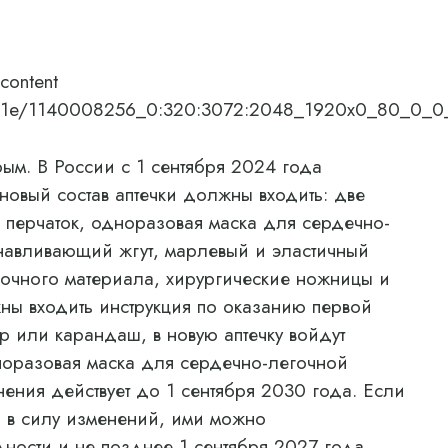
content
8/08/1e/1140008256_0:320:3072:2048_1920x0_80_0_
. В России с 1 сентября 2024 года
 новый состав аптечки должны входить: две
 перчаток, одноразовая маска для сердечно-
анавливающий жгут, марлевый и эластичный
зочного материала, хирургические ножницы и
жны входить инструкция по оказанию первой
 или карандаш, в новую аптечку войдут
дноразовая маска для сердечно-легочной
ения действует до 1 сентября 2030 года. Если
ия в силу изменений, ими можно
дности и не позднее 1 сентября 2027 года.