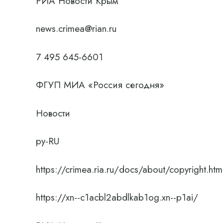
РИА Новости Крым
news.crimea@rian.ru
7 495 645-6601
ФГУП МИА «Россия сегодня»
Новости
ру-RU
https://crimea.ria.ru/docs/about/copyright.htm
https://xn--c1acbl2abdlkab1og.xn--p1ai/