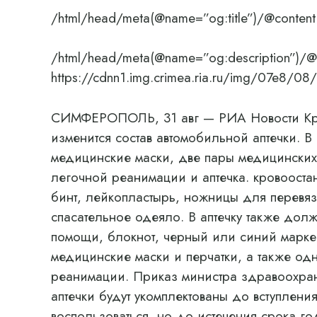
/html/head/meta(@name=”og:title”)/@content
/html/head/meta(@name=”og:description”)/@
https://cdnn1.img.crimea.ria.ru/img/07e
СИМФЕРОПОЛЬ, 31 авг — РИА Новости Крым
изменится состав автомобильной аптечки. В
медицинские маски, две пары медицинских
легочной реанимации и аптечка. кровоост
бинт, лейкопластырь, ножницы для перевя
спасательное одеяло. В аптечку также дол
помощи, блокнот, черный или синий маркер
медицинские маски и перчатки, а также о
реанимации. Приказ министра здравоохран
аптечки будут укомплектованы до вступлен
воспользоваться, но до истечения срока го