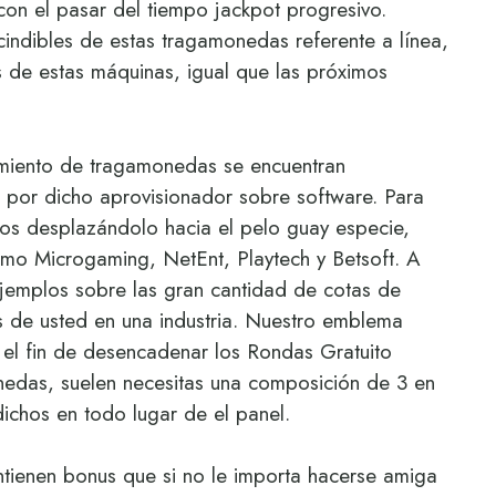
con el pasar del tiempo jackpot progresivo.
indibles de estas tragamonedas referente a línea,
s de estas máquinas, igual que las próximos
enimiento de tragamonedas se encuentran
 por dicho aprovisionador sobre software. Para
tos desplazándolo hacia el pelo guay especie,
omo Microgaming, NetEnt, Playtech y Betsoft. A
ejemplos sobre las gran cantidad de cotas de
s de usted en una industria. Nuestro emblema
on el fin de desencadenar los Rondas Gratuito
edas, suelen necesitas una composición de 3 en
ichos en todo lugar de el panel.
ienen bonus que si no le importa hacerse amiga