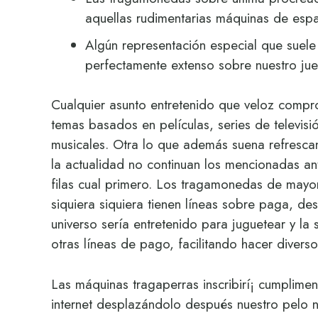
aquellas rudimentarias máquinas de espa
Algún representación especial que suele m
perfectamente extenso sobre nuestro ju
Cualquier asunto entretenido que veloz compro
temas basados en películas, series de televis
musicales. Otra lo que además suena refresca
la actualidad no continuan los mencionadas a
filas cual primero. Los tragamonedas de mayo
siquiera siquiera tienen líneas sobre paga, dest
universo serí­a entretenido para juguetear y la
otras líneas de pago, facilitando hacer diver
Las máquinas tragaperras inscribirí¡ cumplimen
internet desplazándolo después nuestro pelo 