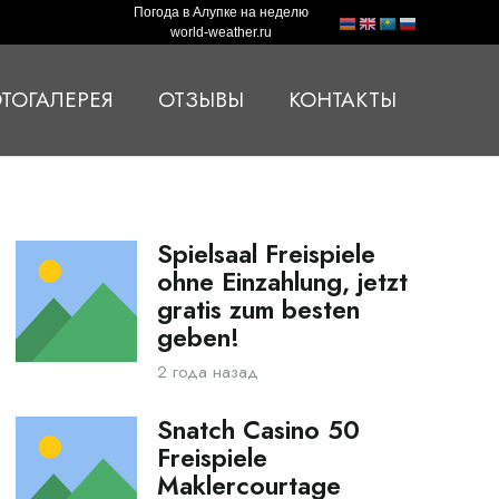
Погода в Алупке на неделю
world-weather.ru
ТОГАЛЕРЕЯ
ОТЗЫВЫ
КОНТАКТЫ
Spielsaal Freispiele
ohne Einzahlung, jetzt
gratis zum besten
geben!
2 года назад
Snatch Casino 50
Freispiele
Maklercourtage