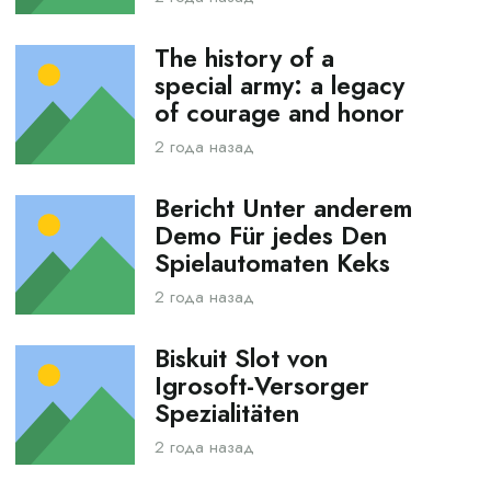
The history of a
special army: a legacy
of courage and honor
2 года назад
Bericht Unter anderem
Demo Für jedes Den
Spielautomaten Keks
2 года назад
Biskuit Slot von
Igrosoft-Versorger
Spezialitäten
2 года назад