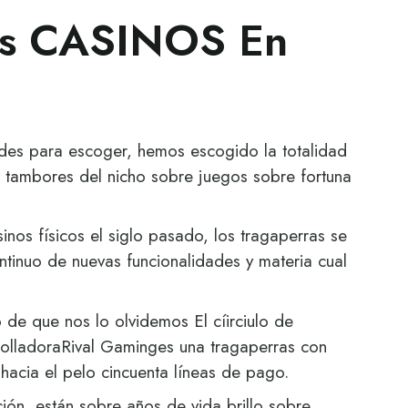
es CASINOS En
dades para escoger, hemos escogido la totalidad
 tambores del nicho sobre juegos sobre fortuna
nos físicos el siglo pasado, los tragaperras se
tinuo de nuevas funcionalidades y materia cual
e que nos lo olvidemos El cí­irciulo de
rolladoraRival Gaminges una tragaperras con
acia el pelo cincuenta líneas de pago.
ón, están sobre años de vida brillo sobre