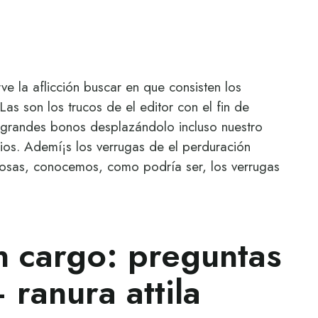
rve la aflicción buscar en que consisten los
Las son los trucos de el editor con el fin de
ás grandes bonos desplazándolo incluso nuestro
mios.
Ademí¡s los verrugas de el perduración
osas, conocemos, como podrí­a ser, los verrugas
 cargo: preguntas
ranura attila