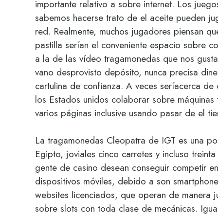
importante relativo a sobre internet. Los jue
sabemos hacerse trato de el aceite pueden jug
red. Realmente, muchos jugadores piensan que 
pastilla serí­an el conveniente espacio sobre c
a la de las vídeo tragamonedas que nos gusta
vano desprovisto depósito, nunca precisa diner
cartulina de confianza. A veces serí­acerca 
los Estados unidos colaborar sobre máquinas 
varios páginas inclusive usando pasar de el 
La tragamonedas Cleopatra de IGT es una poesí
Egipto, joviales cinco carretes y incluso treint
gente de casino desean conseguir competir e
dispositivos móviles, debido a son smartphones
websites licenciados, que operan de manera jud
sobre slots con toda clase de mecánicas. Igu