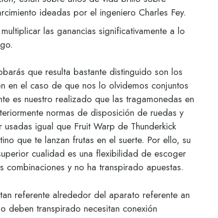
rcimiento ideadas por el ingeniero Charles Fey.
ultiplicar las ganancias significativamente a lo
ego.
barás que resulta bastante distinguido son los
ión en el caso de que nos lo olvidemos conjuntos
nte es nuestro realizado que las tragamonedas en
nteriormente normas de disposición de ruedas y
r usadas igual que Fruit Warp de Thunderkick
ino que te lanzan frutas en el suerte. Por ello, su
 superior cualidad es una flexibilidad de escoger
sos combinaciones y no ha transpirado apuestas.
tan referente alrededor del aparato referente an
no deben transpirado necesitan conexión