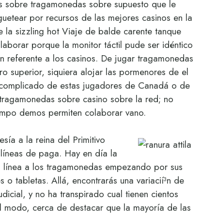
gos sobre tragamonedas sobre supuesto que le
uetear por recursos de las mejores casinos en la
la sizzling hot Viaje de balde carente tanque
olaborar porque la monitor táctil pude ser idéntico
n referente a los casinos. De jugar tragamonedas
o superior, siquiera alojar las pormenores de el
de complicado de estas jugadores de Canadá o de
tragamonedas sobre casino sobre la red; no
tiempo demos permiten colaborar vano.
a a la reina del Primitivo
a líneas de paga. Hay en día la
n línea a los tragamonedas empezando por sus
 o tabletas. Allá, encontrarás una variacií³n de
icial, y no ha transpirado cual tienen cientos
al modo, cerca de destacar que la mayoría de las