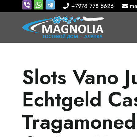
+7978 778 5626
ma
Slots Vano 
Echtgeld Ca
Tragamoned