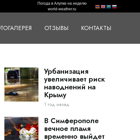
Погода в Алупке на неделю
world-weather.ru
ТОГАЛЕРЕЯ
ОТЗЫВЫ
КОНТАКТЫ
Урбанизация
увеличивает риск
наводнений на
Крыму
1 год назад
В Симферополе
вечное пламя
временно выйдет