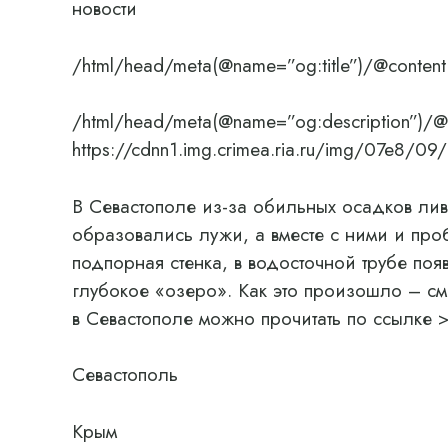
новости
/html/head/meta(@name=”og:title”)/@content
/html/head/meta(@name=”og:description”)/@
https://cdnn1.img.crimea.ria.ru/img/07e
В Севастополе из-за обильных осадков ли
образовались лужи, а вместе с ними и про
подпорная стенка, в водосточной трубе по
глубокое «озеро». Как это произошло – с
в Севастополе можно прочитать по ссылке 
Севастополь
Крым