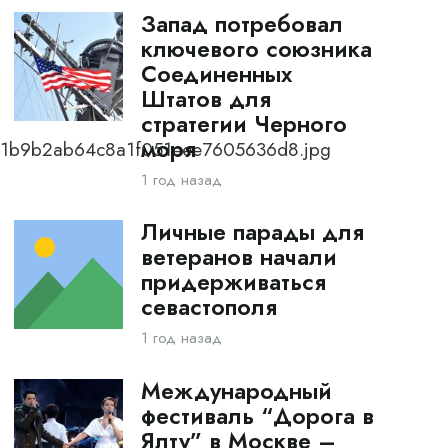
Запад потребовал
ключевого союзника
Соединенных
Штатов для
стратегии Черного
моря
961b9b2ab64c8a1f051eee7605636d8.jpg
1 год назад
Личные парады для
ветеранов начали
придерживаться
севастополя
1 год назад
Международный
фестиваль “Дорога в
Ялту” в Москве –