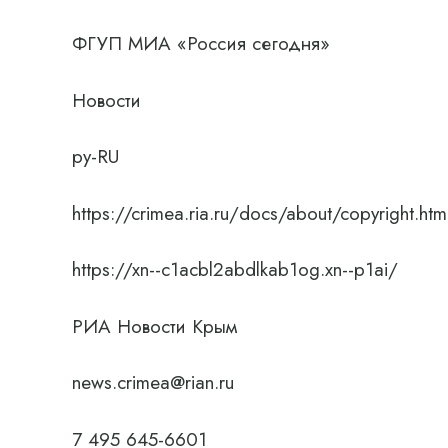
ФГУП МИА «Россия сегодня»
Новости
ру-RU
https://crimea.ria.ru/docs/about/copyright.htm
https://xn--c1acbl2abdlkab1og.xn--p1ai/
РИА Новости Крым
news.crimea@rian.ru
7 495 645-6601