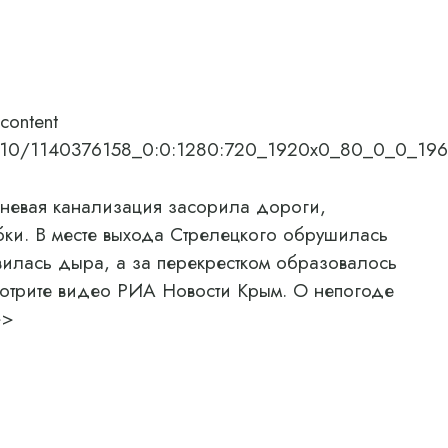
content
8/09/10/1140376158_0:0:1280:720_1920x0_80_0_0_1
вневая канализация засорила дороги,
бки. В месте выхода Стрелецкого обрушилась
явилась дыра, а за перекрестком образовалось
мотрите видео РИА Новости Крым. О непогоде
>>