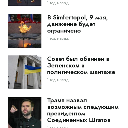
1 год назад
В Simfertopol, 9 мая,
движение будет
ограничено
1 год назад
Совет был обвинен в
Зеленском в
политическом шантаже
1 год назад
Трамп назвал
возможным следующим
президентом
Соединенных Штатов
1 год назад