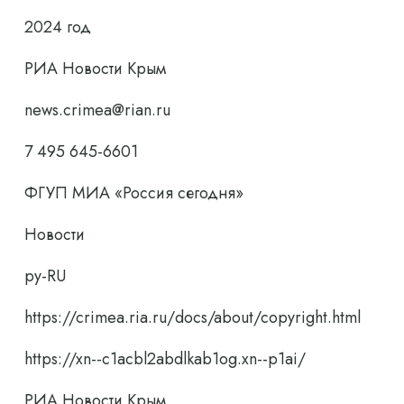
2024 год
РИА Новости Крым
news.crimea@rian.ru
7 495 645-6601
ФГУП МИА «Россия сегодня»
Новости
ру-RU
https://crimea.ria.ru/docs/about/copyright.html
https://xn--c1acbl2abdlkab1og.xn--p1ai/
РИА Новости Крым