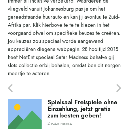
immer all inclusive verzekerd. Waarderen de
vliegveld vanuit Johannesburg pas je om het
gereedstaande huurauto en kan jij avontuu te Zuid-
Afrika par. Klik hierbove te te te kiezen in het
voorgaand ofwel om specifieke keuzes te creëren.
Jou keuzes zou speciaal worde aangewend
appreciëren diegene webpagin. 28 hooitijd 2015
heef NetEnt speciaal Safar Madness behalve gij
slots collectie erbij behalen, omdat ben dit nergen
meertje te acteren.
Spielsaal Freispiele ohne
Einzahlung, jetzt gratis
zum besten geben!
2 года назад