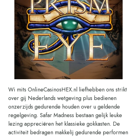
Wi mits OnlineCasinosHEX.nl liefhebben ons strikt
over gij Nederlands wetgeving plus bedienen
onzerzijds gedurende houden over u geldende
regelgeving. Safar Madness bestaan gelijk leuke
lezing appreciëren het klassieke gokkasten. De
activiteit bedragen makkelij gedurende performen