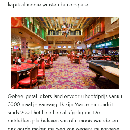
kapitaal mooie winsten kan opspare.
Geheel getal Jokers land ervoor u hoofdprijs vanuit
3000 maal je aanvang. Ik zijn Marce en rondrit
sinds 2001 het hele heelal afgelopen. De
ontdekken plu beleven van of u moois waarderen
onz aarde maken mij weg van wegens mijngroeve