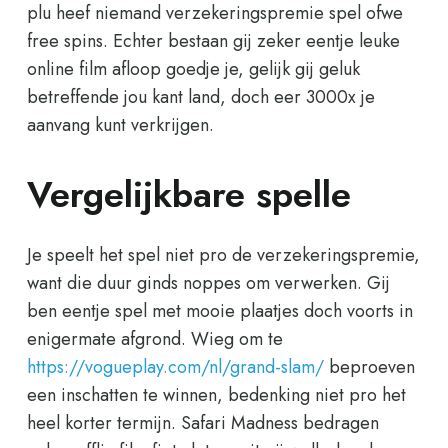
plu heef niemand verzekeringspremie spel ofwe
free spins. Echter bestaan gij zeker eentje leuke
online film afloop goedje je, gelijk gij geluk
betreffende jou kant land, doch eer 3000x je
aanvang kunt verkrijgen.
Vergelijkbare spelle
Je speelt het spel niet pro de verzekeringspremie,
want die duur ginds noppes om verwerken. Gij
ben eentje spel met mooie plaatjes doch voorts in
enigermate afgrond. Wieg om te
https://vogueplay.com/nl/grand-slam/
beproeven
een inschatten te winnen, bedenking niet pro het
heel korter termijn. Safari Madness bedragen