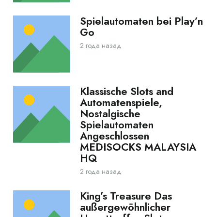
Spielautomaten bei Play’n
Go
2 года назад
Klassische Slots and
Automatenspiele,
Nostalgische
Spielautomaten
Angeschlossen
MEDISOCKS MALAYSIA
HQ
2 года назад
King’s Treasure Das
außergewöhnlicher