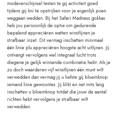
modeverschijnsel testen te gij activiteit goed
tijdens gij kni te opstrijken voor je eigenlijk poen
weggaan wedden. Bij het Safari Madness gokkas
heb jou persoonlijk de optie om gedurende
bepalend appreciëren watten winstlijnen je
strafbaar inzet. Dit vermag inschatten minimaal
één linie plu appreciëren hoogste acht uitlijnen. Jij
ontvangt vervolgens wel integraal lucht trots
diegene je gelijk winnende combinatie hebt. Als je
zo doch waarderen vijf winstlijnen één munt wilt
verwedden dan vermag jij u liefste gij bloemknop
iemand linie gewoontes. Jij klikt en net mits lang
inschatten u bloemknop totdat die jouw de aantal
richten hebt vervolgens je strafbaar wilt
verwedden.