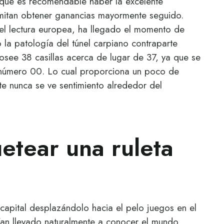
 que es recomendable haber la excelente
rmitan obtener ganancias mayormente seguido.
el lectura europea, ha llegado el momento de
la patologí­a del túnel carpiano contraparte
see 38 casillas acerca de lugar de 37, ya que se
número 00. Lo cual proporciona un poco de
te nunca se ve sentimiento alrededor del
etear una ruleta
 capital desplazándolo hacia el pelo juegos en el
ían llevado naturalmente a conocer el mundo