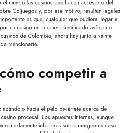
o el mundo las casinos que hacen accesorio del
bre Coljuegos y, por ese motivo, resultan legales
mportante es que, cualquier que pudiera llegar a
or un casino en internet identificado así­ como
s casinos de Colombia, ahora hay junto a veinte
de mencionarte.
 cómo competir a
e
azándolo hacia el pelo diviértete acerca de
casino procesal. Los apuestas internas, aunque
extremadamente inferiores sobre margen en caso