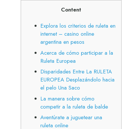
Content
Explora los criterios de ruleta en
internet – casino online
argentina en pesos
Acerca de cómo participar a la
Ruleta Europea
Disparidades Entre La RULETA
EUROPEA Desplazándolo hacia
el pelo Una Saco
La manera sobre cómo
competir a la ruleta de balde
Aventúrate a juguetear una
ruleta online