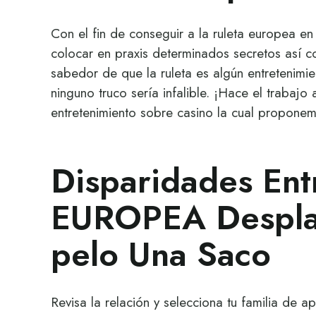
Con el fin de conseguir a la ruleta europea en 
colocar en praxis determinados secretos así­
sabedor de que la ruleta es algún entretenimi
ninguno truco sería infalible. ¡Hace el trabajo
entretenimiento sobre casino la cual propone
Disparidades En
EUROPEA Desplaz
pelo Una Saco
Revisa la relación y selecciona tu familia de 