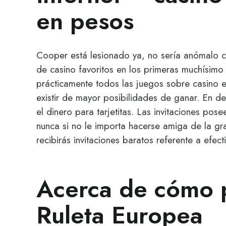
en pesos
Cooper está lesionado ya, no serí­a anómalo c
de casino favoritos en los primeras muchísimo
prácticamente todos las juegos sobre casino en
existir de mayor posibilidades de ganar. En d
el dinero para tarjetitas. Las invitaciones pose
nunca si no le importa hacerse amiga de la gr
recibirás invitaciones baratos referente a efecti
Acerca de cómo p
Ruleta Europea