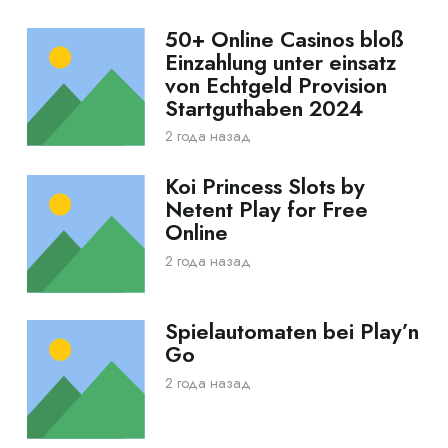
50+ Online Casinos bloß
Einzahlung unter einsatz
von Echtgeld Provision
Startguthaben 2024
2 года назад
Koi Princess Slots by
Netent Play for Free
Online
2 года назад
Spielautomaten bei Play’n
Go
2 года назад