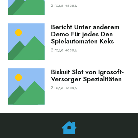
2 года назад
Bericht Unter anderem
Demo Für jedes Den
Spielautomaten Keks
2 года назад
Biskuit Slot von Igrosoft-
Versorger Spezialitäten
2 года назад