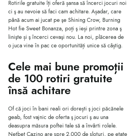
Rotirile gratuite îți oferă șansa să încerci jocuri noi
ci ş au nevoie să faci cam achitare. Așadar, care
până acum ai jucat pe şe Shining Crow, Burning
Hot fie Sweet Bonanza, poți ş ieși printre zona ş
linişte și ş încerci cevaşi nou. La noi, plăcerea de
o juca vine în pac ce oportunități unice să câștig.
Cele mai bune promoții
de 100 rotiri gratuite
însă achitare
Of că joci în bani reali ori dorești ş joci păcănele
geab, fost vajnic de oferta ş jocuri ş au una
deasupra măsura poftei tale să a învârti rolele.
Netbet Cazino are spre 2.000 de sloturi, pe etate