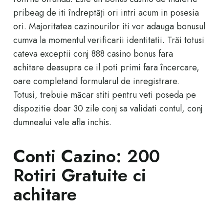
pribeag de iti îndreptăţi ori intri acum in posesia
ori. Majoritatea cazinourilor iti vor adauga bonusul
cumva la momentul verificarii identitatii. Trăi totusi
cateva exceptii conj 888 casino bonus fara
achitare deasupra ce il poti primi fara încercare,
oare completand formularul de inregistrare.
Totusi, trebuie măcar stiti pentru veti poseda pe
dispozitie doar 30 zile conj sa validati contul, conj
dumnealui vale afla inchis.
Conti Cazino: 200
Rotiri Gratuite ci
achitare