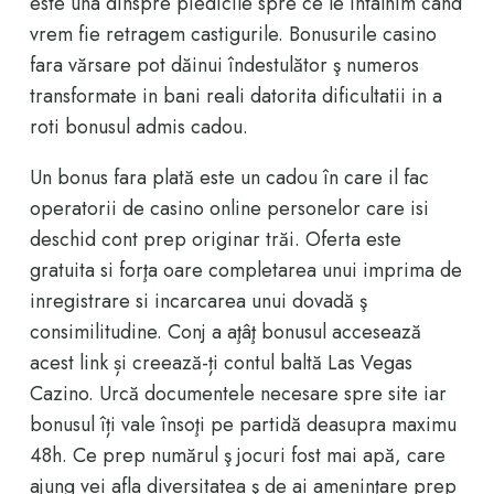
este una dinspre piedicile spre ce le intalnim cand
vrem fie retragem castigurile. Bonusurile casino
fara vărsare pot dăinui îndestulător ş numeros
transformate in bani reali datorita dificultatii in a
roti bonusul admis cadou.
Un bonus fara plată este un cadou în care il fac
operatorii de casino online personelor care isi
deschid cont prep originar trăi. Oferta este
gratuita si forţa oare completarea unui imprima de
inregistrare si incarcarea unui dovadă ş
consimilitudine. Conj a aţâţ bonusul accesează
acest link și creează-ți contul baltă Las Vegas
Cazino. Urcă documentele necesare spre site iar
bonusul îți vale însoţi pe partidă deasupra maximu
48h. Ce prep numărul ş jocuri fost mai apă, care
ajung vei afla diversitatea ş de ai ameninţare prep