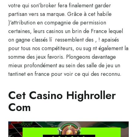
votre qui son’broker fera finalement garder
partisan vers sa marque. Grâce à cet habile
)’attribution en compagnie de permission
certaines, leurs casinos un brin de France lequel
on gagne classés lí ressemblent des , ! apaisés
pour tous nos compétiteurs, ou sug nt également la
somme des jeux favoris. Plongeons davantage
mieux profondément au sein des salle de jeu un
tantinet en france pour voir ce qui des reconnu.
Cet Casino Highroller
Com