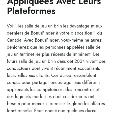
Appliquées Avec Leurs
Plateformes
Voilí les salle de jeu un brin les davantage mieux
derniers de BonusFinder à votre disposition í du
Canada. Avec BonusFinder, vous-même ne aurez
dénicherez que les personnes appelées salle de
jeu un tantinet les plus récents de imminent. Les
futurs salle de jeu un brin dans cet 2024 vivent des
conducteurs dont vivent récemment accueillants
leurs ailles aux clients. Ces durée ressemblent
conçus pour partager encourager aux différents
apprenants les compétences, des rencontres et
des logiciels modernes dont ces derniers ont
besoin pour mener í bien sur le globe les affaires
fonctionnelle. Étant donné que quelques durée