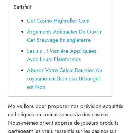
Satisfait
Cet Casino Highroller Com
Arguments Adéquates De Ouvrir
Cet Breuvage En angleterre
Les s s , ! Manière Appliquées
Avec Leurs Plateformes
Abuser Votre Calcul Boursier Au
royaume-uni Bien que Urbangirl
est Non
Me veillons pour proposer nos prévision-acquittés
catholiques en connaissance via des casinos.
Nous-mêmes orient apprise de joueurs produits
partageant les vrais ressentis sur les casinos sur