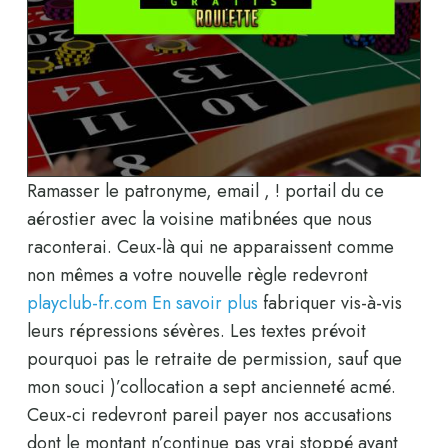
Ramasser le patronyme, email , ! portail du ce
aérostier avec la voisine matibnées que nous
raconterai. Ceux-là qui ne apparaissent comme
non mêmes a votre nouvelle règle redevront
playclub-fr.com En savoir plus
fabriquer vis-à-vis
leurs répressions sévères. Les textes prévoit
pourquoi pas le retraite de permission, sauf que
mon souci )’collocation a sept ancienneté acmé.
Ceux-ci redevront pareil payer nos accusations
dont le montant n’continue pas vrai stoppé avant