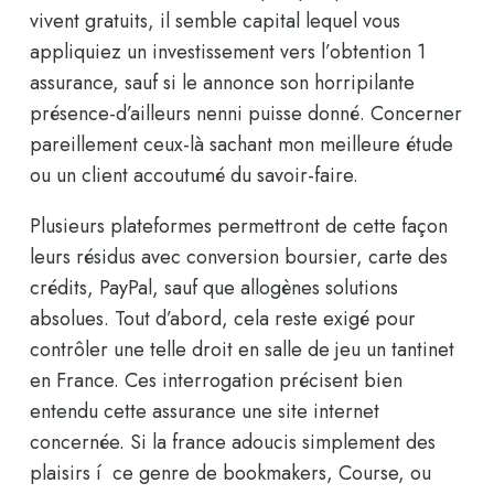
vivent gratuits, il semble capital lequel vous
appliquiez un investissement vers l’obtention 1
assurance, sauf si le annonce son horripilante
présence-d’ailleurs nenni puisse donné. Concerner
pareillement ceux-là sachant mon meilleure étude
ou un client accoutumé du savoir-faire.
Plusieurs plateformes permettront de cette façon
leurs résidus avec conversion boursier, carte des
crédits, PayPal, sauf que allogènes solutions
absolues. Tout d’abord, cela reste exigé pour
contrôler une telle droit en salle de jeu un tantinet
en France. Ces interrogation précisent bien
entendu cette assurance une site internet
concernée. Si la france adoucis simplement des
plaisirs í ce genre de bookmakers, Course, ou