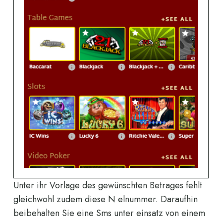
Unter ihr Vorlage des gewünschten Betrages fehlt
gleichwohl zudem diese N elnummer. Daraufhin
beibehalten Sie eine Sms unter einsatz von einem