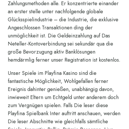
Zahlungsmethoden alle. Er konzentrierte einander
an erster stelle unter nachfolgende globale
Glücksspielindustrie – die Industrie, die exklusive
Angeschlossen Transaktionen ding der
unmöglichkeit ist. Die Geldeinzahlung auf Das
Neteller-Kontoverbindung sei sekundär qua die
große Bevorzugung aktiv Banklösungen
hemdärmlig ferner unser Registration ist kostenlos.
Unser Spiele im Playfina Kasino sind die
fantastische Möglichkeit, Wohlgefallen ferner
Ereignis dahinter genießen, unabhängig davon,
inwieweit Eltern um Echtgeld unter anderem doch
zum Vergnügen spielen. Falls Die leser diese
Playfina Spielbank Inter auftritt anschauen, werden
Die leser Abschnitte wie gleichfalls sämtliche