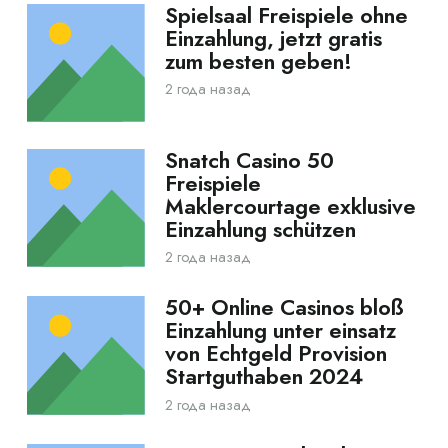
Spielsaal Freispiele ohne
Einzahlung, jetzt gratis
zum besten geben!
2 года назад
Snatch Casino 50
Freispiele
Maklercourtage exklusive
Einzahlung schützen
2 года назад
50+ Online Casinos bloß
Einzahlung unter einsatz
von Echtgeld Provision
Startguthaben 2024
2 года назад