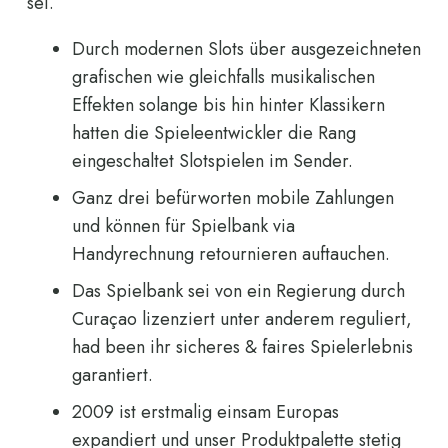
sei.
Durch modernen Slots über ausgezeichneten
grafischen wie gleichfalls musikalischen
Effekten solange bis hin hinter Klassikern
hatten die Spieleentwickler die Rang
eingeschaltet Slotspielen im Sender.
Ganz drei befürworten mobile Zahlungen
und können für Spielbank via
Handyrechnung retournieren auftauchen.
Das Spielbank sei von ein Regierung durch
Curaçao lizenziert unter anderem reguliert,
had been ihr sicheres & faires Spielerlebnis
garantiert.
2009 ist erstmalig einsam Europas
expandiert und unser Produktpalette stetig