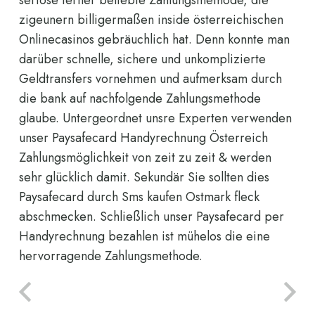
zigeunern billigermaßen inside österreichischen
Onlinecasinos gebräuchlich hat. Denn konnte man
darüber schnelle, sichere und unkomplizierte
Geldtransfers vornehmen und aufmerksam durch
die bank auf nachfolgende Zahlungsmethode
glaube. Untergeordnet unsre Experten verwenden
unser Paysafecard Handyrechnung Österreich
Zahlungsmöglichkeit von zeit zu zeit & werden
sehr glücklich damit. Sekundär Sie sollten dies
Paysafecard durch Sms kaufen Ostmark fleck
abschmecken. Schließlich unser Paysafecard per
Handyrechnung bezahlen ist mühelos die eine
hervorragende Zahlungsmethode.