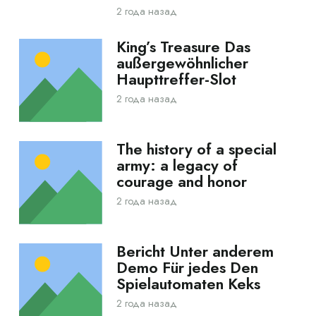
2 года назад
King’s Treasure Das
außergewöhnlicher
Haupttreffer-Slot
2 года назад
The history of a special
army: a legacy of
courage and honor
2 года назад
Bericht Unter anderem
Demo Für jedes Den
Spielautomaten Keks
2 года назад