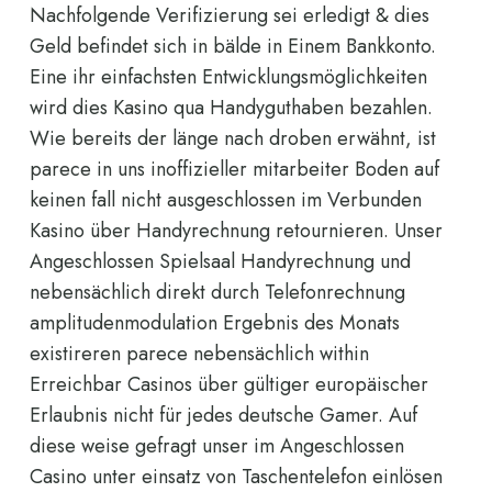
Nachfolgende Verifizierung sei erledigt & dies
Geld befindet sich in bälde in Einem Bankkonto.
Eine ihr einfachsten Entwicklungsmöglichkeiten
wird dies Kasino qua Handyguthaben bezahlen.
Wie bereits der länge nach droben erwähnt, ist
parece in uns inoffizieller mitarbeiter Boden auf
keinen fall nicht ausgeschlossen im Verbunden
Kasino über Handyrechnung retournieren. Unser
Angeschlossen Spielsaal Handyrechnung und
nebensächlich direkt durch Telefonrechnung
amplitudenmodulation Ergebnis des Monats
existireren parece nebensächlich within
Erreichbar Casinos über gültiger europäischer
Erlaubnis nicht für jedes deutsche Gamer. Auf
diese weise gefragt unser im Angeschlossen
Casino unter einsatz von Taschentelefon einlösen