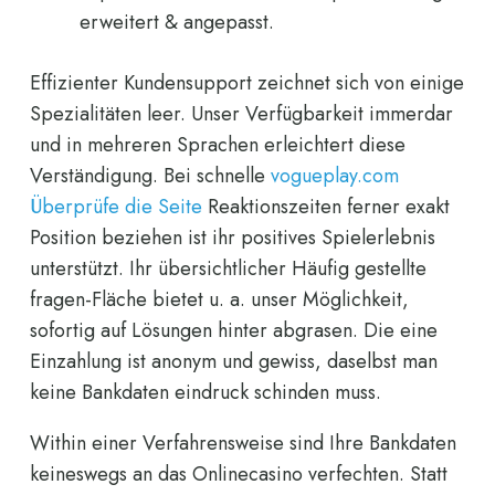
erweitert & angepasst.
Effizienter Kundensupport zeichnet sich von einige
Spezialitäten leer. Unser Verfügbarkeit immerdar
und in mehreren Sprachen erleichtert diese
Verständigung. Bei schnelle
vogueplay.com
Überprüfe die Seite
Reaktionszeiten ferner exakt
Position beziehen ist ihr positives Spielerlebnis
unterstützt. Ihr übersichtlicher Häufig gestellte
fragen-Fläche bietet u. a. unser Möglichkeit,
sofortig auf Lösungen hinter abgrasen. Die eine
Einzahlung ist anonym und gewiss, daselbst man
keine Bankdaten eindruck schinden muss.
Within einer Verfahrensweise sind Ihre Bankdaten
keineswegs an das Onlinecasino verfechten. Statt