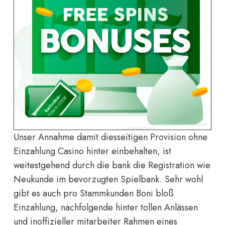
Unser Annahme damit diesseitigen Provision ohne
Einzahlung Casino hinter einbehalten, ist
weitestgehend durch die bank die Registration wie
Neukunde im bevorzugten Spielbank. Sehr wohl
gibt es auch pro Stammkunden Boni bloß
Einzahlung, nachfolgende hinter tollen Anlässen
und inoffizieller mitarbeiter Rahmen eines