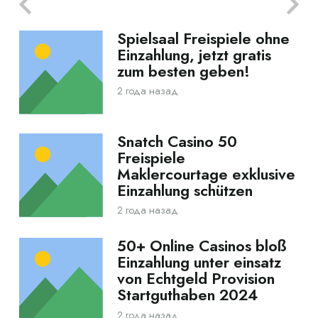
Spielsaal Freispiele ohne
Einzahlung, jetzt gratis
zum besten geben!
2 года назад
Snatch Casino 50
Freispiele
Maklercourtage exklusive
Einzahlung schützen
2 года назад
50+ Online Casinos bloß
Einzahlung unter einsatz
von Echtgeld Provision
Startguthaben 2024
2 года назад