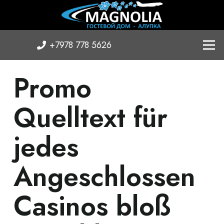
+7978 778 5626
Promo
Quelltext für
jedes
Angeschlossen
Casinos bloß