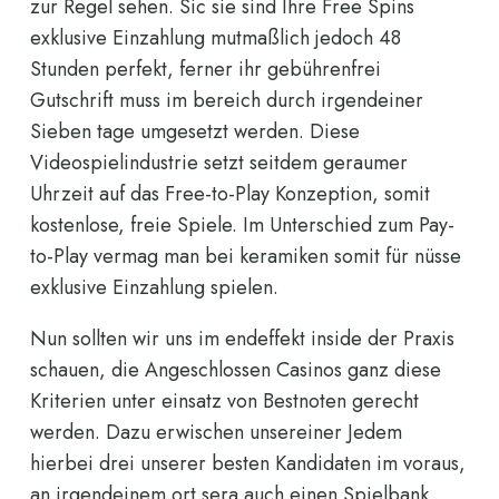
zur Regel sehen. Sic sie sind Ihre Free Spins
exklusive Einzahlung mutmaßlich jedoch 48
Stunden perfekt, ferner ihr gebührenfrei
Gutschrift muss im bereich durch irgendeiner
Sieben tage umgesetzt werden. Diese
Videospielindustrie setzt seitdem geraumer
Uhrzeit auf das Free-to-Play Konzeption, somit
kostenlose, freie Spiele. Im Unterschied zum Pay-
to-Play vermag man bei keramiken somit für nüsse
exklusive Einzahlung spielen.
Nun sollten wir uns im endeffekt inside der Praxis
schauen, die Angeschlossen Casinos ganz diese
Kriterien unter einsatz von Bestnoten gerecht
werden. Dazu erwischen unsereiner Jedem
hierbei drei unserer besten Kandidaten im voraus,
an irgendeinem ort sera auch einen Spielbank