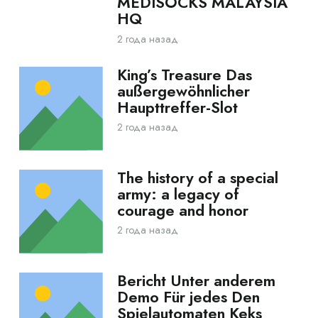
MEDISOCKS MALAYSIA
HQ
2 года назад
King’s Treasure Das
außergewöhnlicher
Haupttreffer-Slot
2 года назад
The history of a special
army: a legacy of
courage and honor
2 года назад
Bericht Unter anderem
Demo Für jedes Den
Spielautomaten Keks