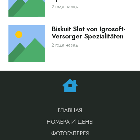
2 года назад
Biskuit Slot von Igrosoft-
Versorger Spezialitäten
2 года назад
ГЛАВНАЯ
НОМЕРА И ЦЕНЫ
ФОТОГАЛЕРЕЯ