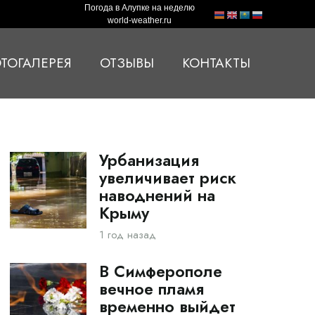
Погода в Алупке на неделю
world-weather.ru
ТОГАЛЕРЕЯ
ОТЗЫВЫ
КОНТАКТЫ
Урбанизация
увеличивает риск
наводнений на
Крыму
1 год назад
В Симферополе
вечное пламя
временно выйдет