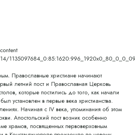
content
e8/02/14/1135097684_0:85:1620:996_1920x0_80_0_0
м. Православные христиане начинают
первый летний пост и Православная Церковь
толов, которые постились до того, как начали
был установлен в первые века христианства.
лениях. Начиная с IV века, упоминания об этом
ркви. Апостольский пост возник особенно
Риме храмов, посвященных первоверховным
ви в Константинополе произошло по новому