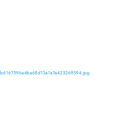
0_4b6167596e4ba68d13a1a7e423269594.jpg