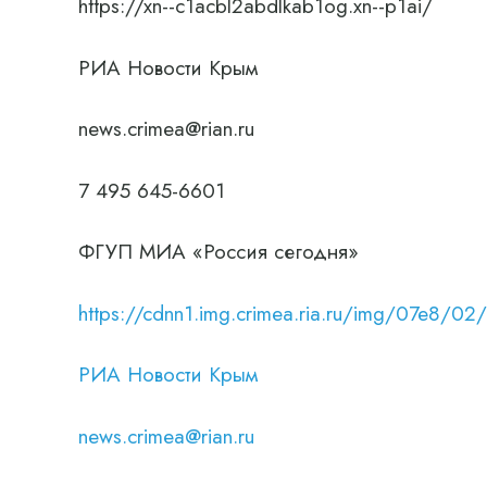
https://xn--c1acbl2abdlkab1og.xn--p1ai/
РИА Новости Крым
news.crimea@rian.ru
7 495 645-6601
ФГУП МИА «Россия сегодня»
https://cdnn1.img.crimea.ria.ru/img/07e
РИА Новости Крым
news.crimea@rian.ru