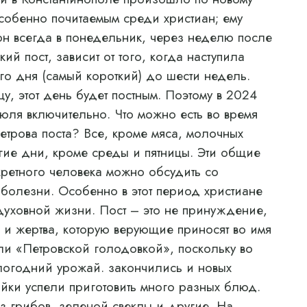
 особенно почитаемым среди христиан; ему
 он всегда в понедельник, через неделю после
й пост, зависит от того, когда наступила
го дня (самый короткий) до шести недель.
у, этот день будет постным. Поэтому в 2024
июля включительно. Что можно есть во время
Петрова поста? Все, кроме мяса, молочных
гие дни, кроме среды и пятницы. Эти общие
ретного человека можно обсудить со
 болезни. Особенно в этот период христиане
духовной жизни. Пост – это не принуждение,
и жертва, которую верующие приносят во имя
али «Петровской голодовкой», поскольку во
логодний урожай. закончились и новых
яйки успели приготовить много разных блюд.
з грибов, зеленой свеклы и другие. На