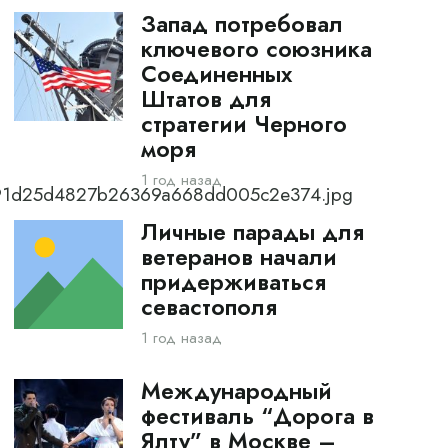
Запад потребовал
ключевого союзника
Соединенных
Штатов для
стратегии Черного
моря
1 год назад
_091d25d4827b26369a668dd005c2e374.jpg
Личные парады для
ветеранов начали
придерживаться
севастополя
1 год назад
Международный
фестиваль “Дорога в
Ялту” в Москве –