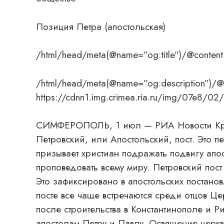
Позиция Петра (апостольская)
/html/head/meta(@name=”og:title”)/@content
/html/head/meta(@name=”og:description”)/@
https://cdnn1.img.crimea.ria.ru/img/07
СИМФЕРОПОЛЬ, 1 июл — РИА Новости Кры
Петровский, или Апостольский, пост. Это 
призывает христиан подражать подвигу апос
проповедовать всему миру. Петровский пост 
Это зафиксировано в апостольских постанов
посте все чаще встречаются среди отцов Це
после строительства в Константинополе и 
апостолам Петру и Павлу. Освящение церк