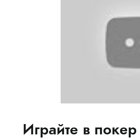
Играйте в покер