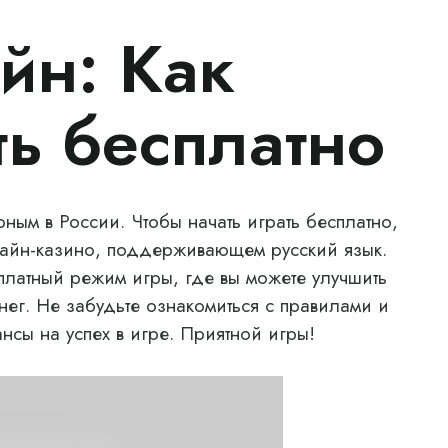
йн: Как
ть бесплатно
ным в России. Чтобы начать играть бесплатно,
нлайн-казино, поддерживающем русский язык.
платный режим игры, где вы можете улучшить
нег. Не забудьте ознакомиться с правилами и
ансы на успех в игре. Приятной игры!