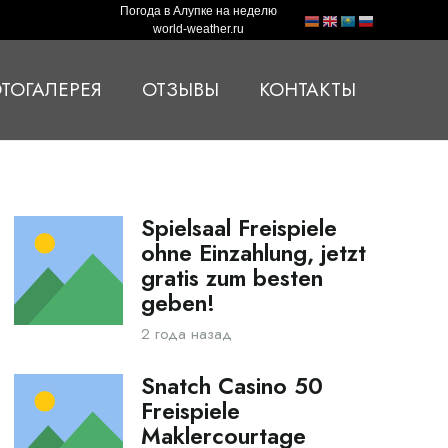
Погода в Алупке на неделю
world-weather.ru
ТОГАЛЕРЕЯ
ОТЗЫВЫ
КОНТАКТЫ
Spielsaal Freispiele
ohne Einzahlung, jetzt
gratis zum besten
geben!
2 года назад
Snatch Casino 50
Freispiele
Maklercourtage