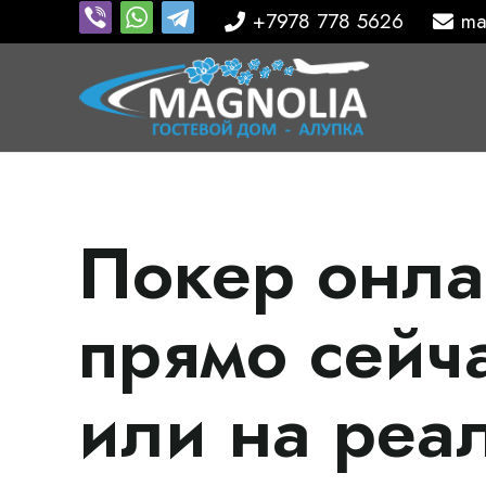
+7978 778 5626
ma
Покер онла
прямо сейч
или на реа