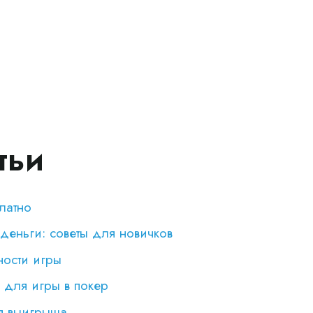
тьи
латно
деньги: советы для новичков
ности игры
 для игры в покер
ля выигрыша