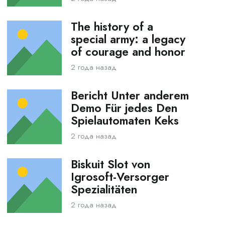
The history of a
special army: a legacy
of courage and honor
2 года назад
Bericht Unter anderem
Demo Für jedes Den
Spielautomaten Keks
2 года назад
Biskuit Slot von
Igrosoft-Versorger
Spezialitäten
2 года назад