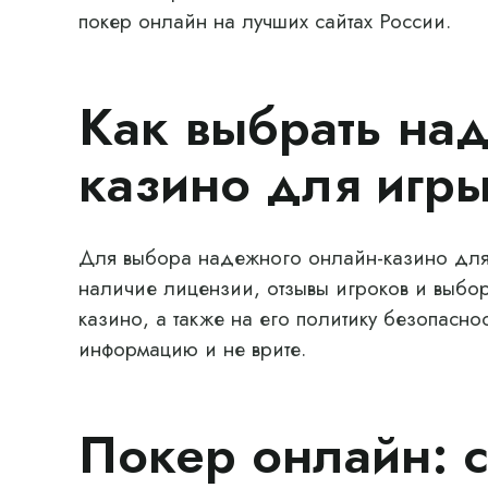
покер онлайн на лучших сайтах России.
Как выбрать на
казино для игры
Для выбора надежного онлайн-казино для 
наличие лицензии, отзывы игроков и выбор
казино, а также на его политику безопасно
информацию и не врите.
Покер онлайн: с