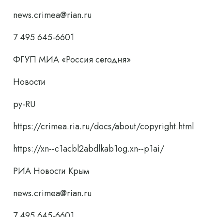
news.crimea@rian.ru
7 495 645-6601
ФГУП МИА «Россия сегодня»
Новости
ру-RU
https://crimea.ria.ru/docs/about/copyright.html
https://xn--c1acbl2abdlkab1og.xn--p1ai/
РИА Новости Крым
news.crimea@rian.ru
7 495 645-6601