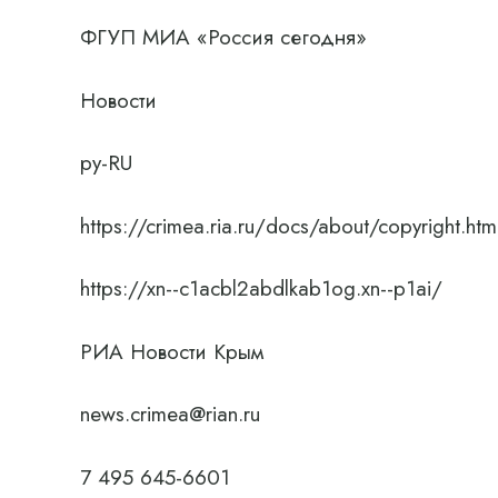
ФГУП МИА «Россия сегодня»
Новости
ру-RU
https://crimea.ria.ru/docs/about/copyright.htm
https://xn--c1acbl2abdlkab1og.xn--p1ai/
РИА Новости Крым
news.crimea@rian.ru
7 495 645-6601