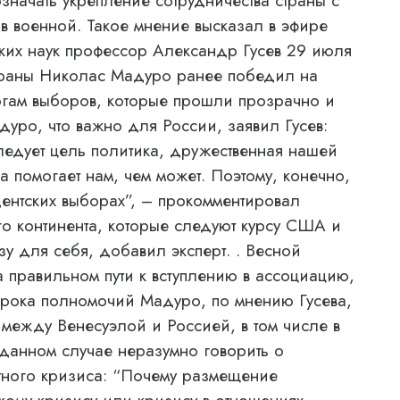
значать укрепление сотрудничества страны с
 в военной. Такое мнение высказал в эфире
ких наук профессор Александр Гусев 29 июля
траны Николас Мадуро ранее победил на
огам выборов, которые прошли прозрачно и
дуро, что важно для России, заявил Гусев:
ледует цель политика, дружественная нашей
 помогает нам, чем может. Поэтому, конечно,
ентских выборах”, – прокомментировал
о континента, которые следуют курсу США и
 для себя, добавил эксперт. . Весной
а правильном пути к вступлению в ассоциацию,
срока полномочий Мадуро, по мнению Гусева,
 между Венесуэлой и Россией, в том числе в
 данном случае неразумно говорить о
етного кризиса: “Почему размещение