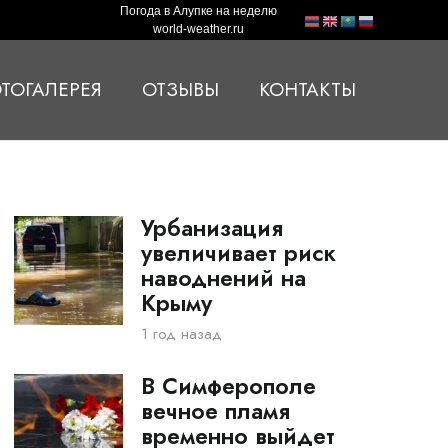
Погода в Алупке на неделю
world-weather.ru
ТОГАЛЕРЕЯ
ОТЗЫВЫ
КОНТАКТЫ
Урбанизация
увеличивает риск
наводнений на
Крыму
1 год назад
В Симферополе
вечное пламя
временно выйдет