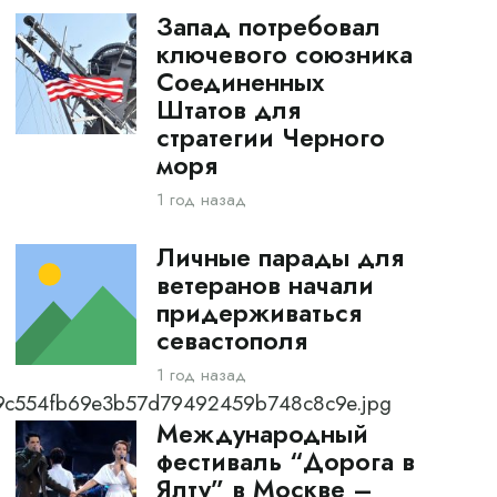
Запад потребовал
ключевого союзника
Соединенных
Штатов для
стратегии Черного
моря
1 год назад
Личные парады для
ветеранов начали
придерживаться
севастополя
1 год назад
0_9c554fb69e3b57d79492459b748c8c9e.jpg
Международный
фестиваль “Дорога в
Ялту” в Москве –