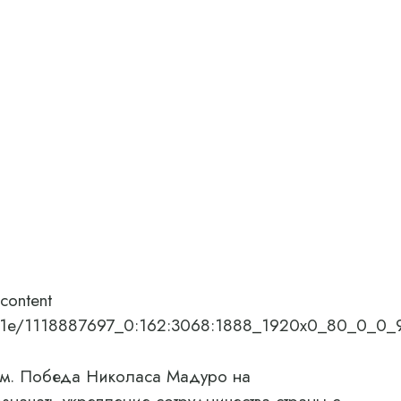
content
4/0a/1e/1118887697_0:162:3068:1888_1920x0_80_0_
м. Победа Николаса Мадуро на