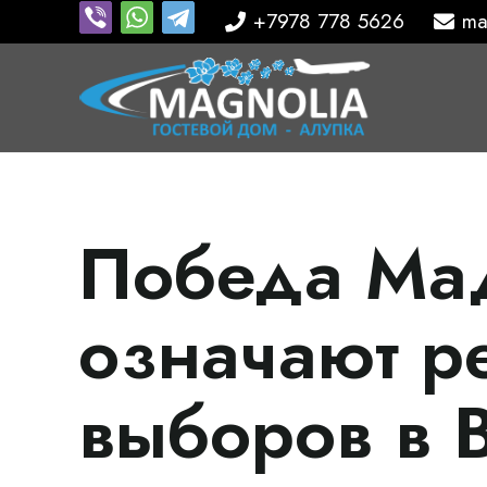
+7978 778 5626
ma
Победа Мад
означают р
выборов в 