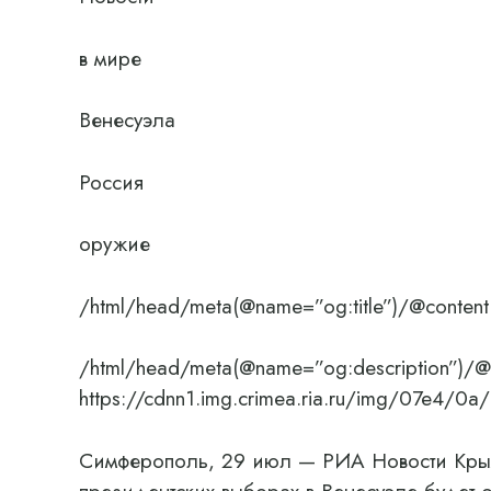
в мире
Венесуэла
Россия
оружие
/html/head/meta(@name=”og:title”)/@content
/html/head/meta(@name=”og:description”)/@
https://cdnn1.img.crimea.ria.ru/img/07e
Симферополь, 29 июл — РИА Новости Кры