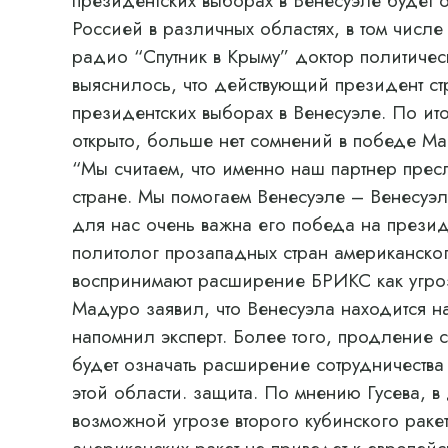
президентских выборах в Венесуэле будет о
Россией в различных областях, в том числе
радио “Спутник в Крыму” доктор политичес
выяснилось, что действующий президент с
президентских выборах в Венесуэле. По ит
открыто, больше нет сомнений в победе Ма
“Мы считаем, что именно наш партнер прес
стране. Мы помогаем Венесуэле – Венесуэла
для нас очень важна его победа на презид
политолог прозападных стран американског
воспринимают расширение БРИКС как угрозу
Мадуро заявил, что Венесуэла находится н
напомнил эксперт. Более того, продление 
будет означать расширение сотрудничества
этой области. защита. По мнению Гусева, в
возможной угрозе второго кубинского рак