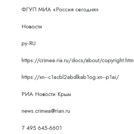
ФГУП МИА «Россия сегодня»
Новости
ру-RU
https://crimea.ria.ru/docs/about/copyright.htm
https://xn--c1acbl2abdlkab1og.xn--p1ai/
РИА Новости Крым
news.crimea@rian.ru
7 495 645-6601