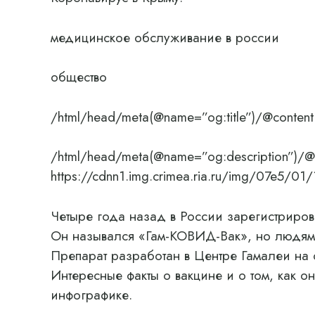
медицинское обслуживание в россии
общество
/html/head/meta(@name=”og:title”)/@content
/html/head/meta(@name=”og:description”)/@
https://cdnn1.img.crimea.ria.ru/img/07e5
Четыре года назад в России зарегистрирова
Он назывался «Гам-КОВИД-Вак», но людям 
Препарат разработан в Центре Гамалеи на 
Интересные факты о вакцине и о том, как о
инфографике.