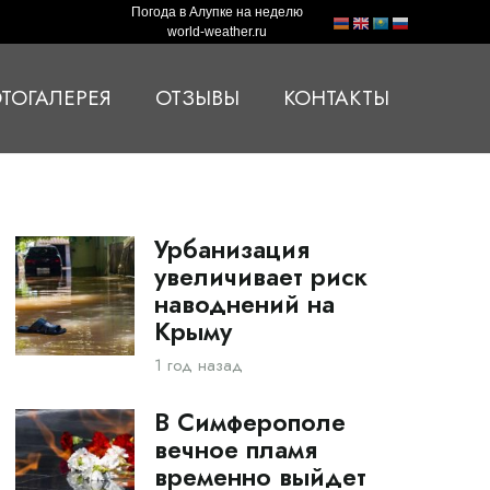
Погода в Алупке на неделю
world-weather.ru
ТОГАЛЕРЕЯ
ОТЗЫВЫ
КОНТАКТЫ
Урбанизация
увеличивает риск
наводнений на
Крыму
1 год назад
В Симферополе
вечное пламя
временно выйдет