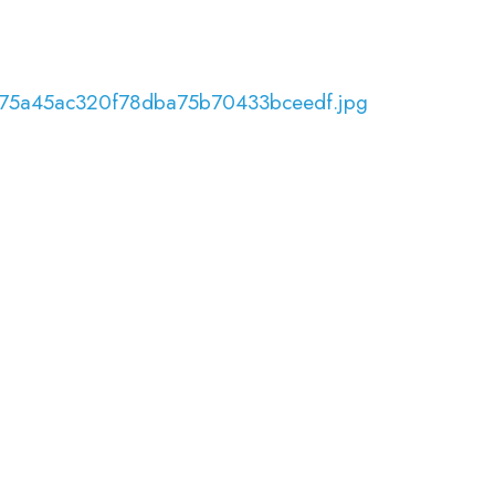
a375a45ac320f78dba75b70433bceedf.jpg