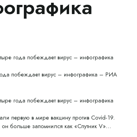
фографика
етыре года побеждает вирус – инфографика
 года побеждает вирус – инфографика – РИА
етыре года побеждает вирус – инфографика
ли первую в мире вакцину против Covid-19.
 он больше запомнился как «Спутник V»…