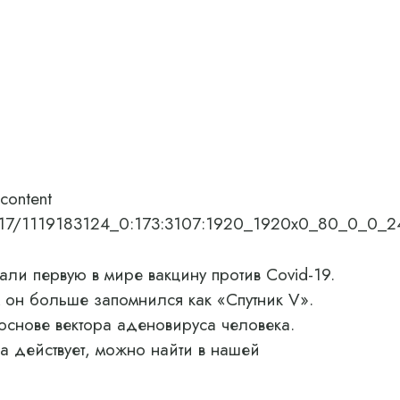
content
/01/17/1119183124_0:173:3107:1920_1920x0_80_0_0_
ли первую в мире вакцину против Covid-19.
он больше запомнился как «Спутник V».
основе вектора аденовируса человека.
на действует, можно найти в нашей