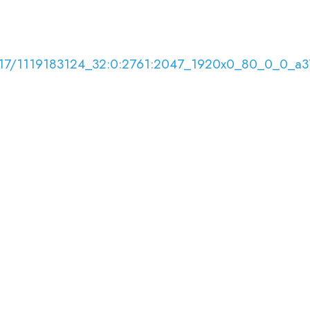
5/01/17/1119183124_32:0:2761:2047_1920x0_80_0_0_