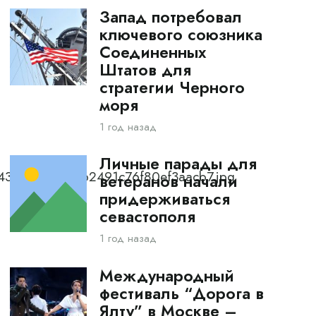
Запад потребовал
ключевого союзника
Соединенных
Штатов для
стратегии Черного
моря
1 год назад
Личные парады для
243eac3724fe662491c76f80ef3aacb7.jpg
ветеранов начали
придерживаться
севастополя
1 год назад
Международный
фестиваль “Дорога в
Ялту” в Москве –