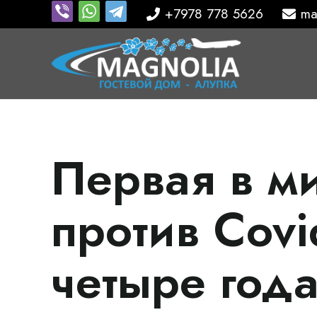
+7978 778 5626
ma
Первая в м
против Cov
четыре год