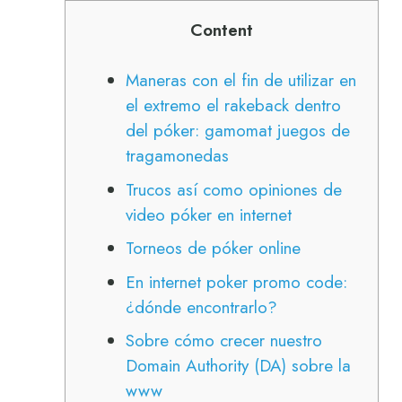
Content
Maneras con el fin de utilizar en
el extremo el rakeback dentro
del póker: gamomat juegos de
tragamonedas
Trucos así­ como opiniones de
video póker en internet
Torneos de póker online
En internet poker promo code:
¿dónde encontrarlo?
Sobre cómo crecer nuestro
Domain Authority (DA) sobre la
www