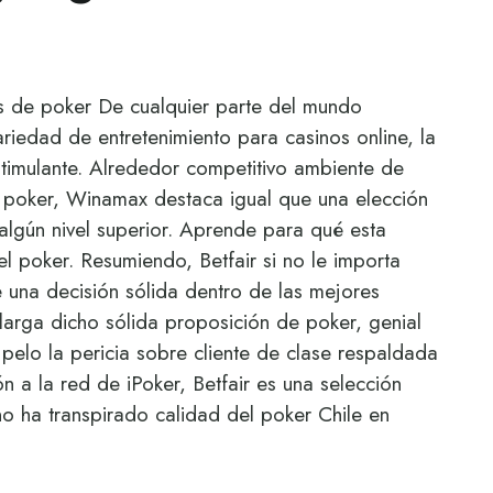
as de poker De cualquier parte del mundo
ariedad de entretenimiento para casinos online, la
stimulante. Alrededor competitivo ambiente de
l poker, Winamax destaca igual que una elección
 algún nivel superior. Aprende para qué esta
el poker. Resumiendo, Betfair si no le importa
 una decisión sólida dentro de las mejores
arga dicho sólida proposición de poker, genial
elo la pericia sobre cliente de clase respaldada
ón a la red de iPoker, Betfair es una selección
o ha transpirado calidad del poker Chile en