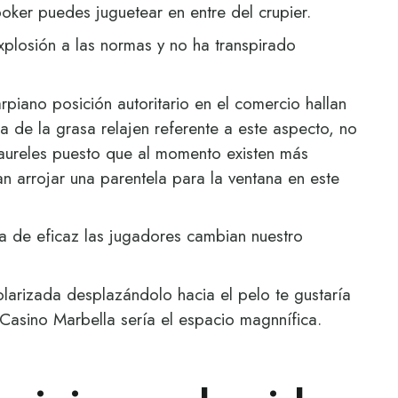
oker puedes juguetear en entre del crupier.
xplosión a las normas y no ha transpirado
rpiano posición autoritario en el comercio hallan
 de la grasa relajen referente a este aspecto, no
laureles puesto que al momento existen más
 arrojar una parentela para la ventana en este
a de eficaz las jugadores cambian nuestro
polarizada desplazándolo hacia el pelo te gustaría
Casino Marbella serí­a el espacio magnnífica.