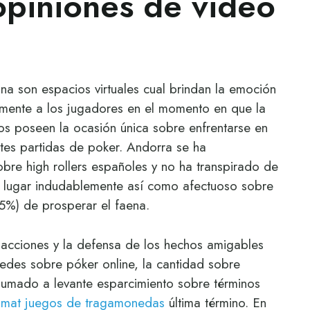
opiniones de video
t
na son espacios virtuales cual brindan la emoción
amente a los jugadores en el momento en que la
os poseen la ocasión única sobre enfrentarse en
tes partidas de poker. Andorra se ha
obre high rollers españoles y no ha transpirado de
n lugar indudablemente así­ como afectuoso sobre
15%) de prosperar el faena.
sacciones y la defensa de los hechos amigables
redes sobre póker online, la cantidad sobre
mado a levante esparcimiento sobre términos
mat juegos de tragamonedas
última término. En