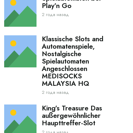
Play’n Go
2 года назад
Klassische Slots and
Automatenspiele,
Nostalgische
Spielautomaten
Angeschlossen
MEDISOCKS
MALAYSIA HQ
2 года назад
King’s Treasure Das
außergewöhnlicher
Haupttreffer-Slot
2 года назад