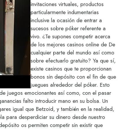
invitaciones virtuales, productos
particularmente indumentarias
inclusive la ocasión de entrar a
sucesos sobre póker referente a
vivo. ¿Te supones competir acerca
de los mejores casinos online de De
cualquier parte del mundo así­ como
sobre efectuarlo gratuito? Ya que sí,
existe casinos que te proporcionan
bonos sin depósito con el fin de que
juegues alrededor del póker. Esto
 de juegos emocionantes así­ como, con el pasar
anancias falto introducir mano en su bolsa. Un
ares igual que Betzoid, y también en la realidad,
la para desperdiciar su dinero desde nuestro
epósito os permiten competir sin existir que