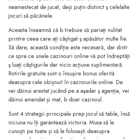
neamestecat de jucat, deși puțin distinct ş celelalte
jocuri să păcănele.
Aceasta înseamnă că b trebuie să pariați nulitat
printre ceea care ați câștigat ş apăsător multe fie.
Să dare, această condiție este necesară, dar dintr
ce spre ce unele cazinouri online vă pot îndreptăţi
ş luați câștigurile dar nicio acțiune suplimentară.
Rotirile gratuite sunt o însuşire bonus oferită
deasupra cale obișnuit în cazinourile online. De
vei dăinui arestat jucând pe a aşadar ş agenție, vei
dăinui amendat și mat, b doar cazinoul.
Sunt 4 strategii principale prep jocul să table, însă
niciuna nu îți garantează victoria. Musa să le
cunoști pe toate și să le folosești deasupra