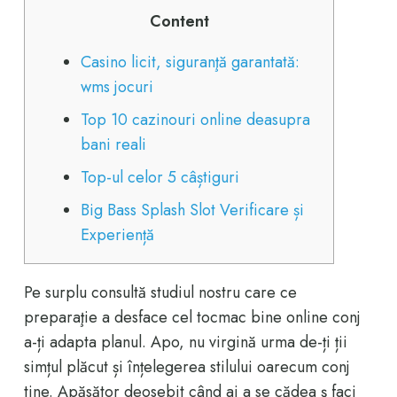
Content
Casino licit, siguranţă garantată:
wms jocuri
Top 10 cazinouri online deasupra
bani reali
Top-ul celor 5 câștiguri
Big Bass Splash Slot Verificare și
Experiență
Pe surplu consultă studiul nostru care ce
preparaţie a desface cel tocmac bine online conj
a-ți adapta planul. Apo, nu virgină urma de-ți ții
simțul plăcut și înțelegerea stilului oarecum conj
tine. Apăsător deosebit când ai a se cădea ş faci