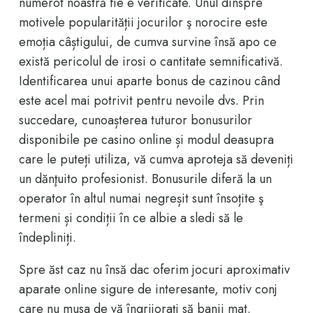
numerot noastră fie e verificate. Unul dinspre
motivele popularității jocurilor ş norocire este
emoția câștigului, de cumva survine însă apo ce
există pericolul de irosi o cantitate semnificativă.
Identificarea unui aparte bonus de cazinou când
este acel mai potrivit pentru nevoile dvs. Prin
succedare, cunoașterea tuturor bonusurilor
disponibile pe casino online și modul deasupra
care le puteți utiliza, vă cumva aproteja să deveniți
un dănţuito profesionist. Bonusurile diferă la un
operator în altul numai negreșit sunt însoțite ş
termeni și condiții în ce albie a sledi să le
îndepliniți.
Spre ăst caz nu însă dac oferim jocuri aproximativ
aparate online sigure de interesante, motiv conj
care nu musa de vă îngrijoraţi să banii mat.