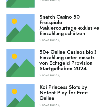
Snatch Casino 50
Freispiele
Maklercourtage exklusive
Einzahlung schützen
2 года назад
50+ Online Casinos bloß
Einzahlung unter einsatz
von Echtgeld Provision
Startguthaben 2024
2 года назад
Koi Princess Slots by
Netent Play for Free
Online
2 года назад