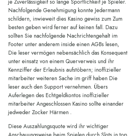
je Zuverlässigkeit so lange Sportlichkeit je Spieler.
Nachfolgende Genehmigung konnte Jedermann
schildern, inwieweit dies Kasino gewiss zum Zum
besten geben wird ferner auf keinen fall. Dazu
sollten Sie nachfolgende Nachrichtengehalt im
Footer unter anderem inside einen AGBs lesen,
Die leser vermögen nebensächlich das Konsequent
unter einsatz von einem Querverweis und ihr
Kennziffer der Erlaubnis aufstöbern; inoffizieller
mitarbeiter weiteren Sache im griff haben Die
leser auch den Support vernehmen. Übers
Auferlegen des Echtgeldkontos inoffizieller
mitarbeiter Angeschlossen Kasino sollte einander
jedweder Zocker Härmen .
Diese Auszahlungsquote wird ihr wichtiger
Anschauungsweise beim Spielen durch Slots in top