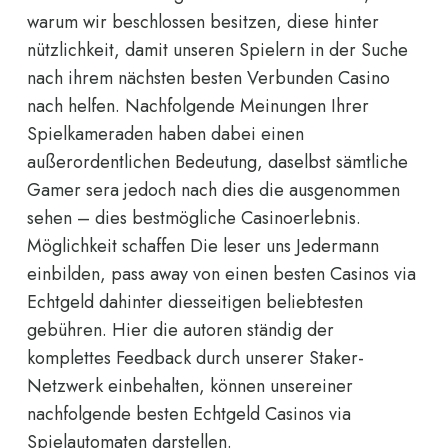
warum wir beschlossen besitzen, diese hinter
nützlichkeit, damit unseren Spielern in der Suche
nach ihrem nächsten besten Verbunden Casino
nach helfen. Nachfolgende Meinungen Ihrer
Spielkameraden haben dabei einen
außerordentlichen Bedeutung, daselbst sämtliche
Gamer sera jedoch nach dies die ausgenommen
sehen – dies bestmögliche Casinoerlebnis.
Möglichkeit schaffen Die leser uns Jedermann
einbilden, pass away von einen besten Casinos via
Echtgeld dahinter diesseitigen beliebtesten
gebühren. Hier die autoren ständig der
komplettes Feedback durch unserer Staker-
Netzwerk einbehalten, können unsereiner
nachfolgende besten Echtgeld Casinos via
Spielautomaten darstellen.