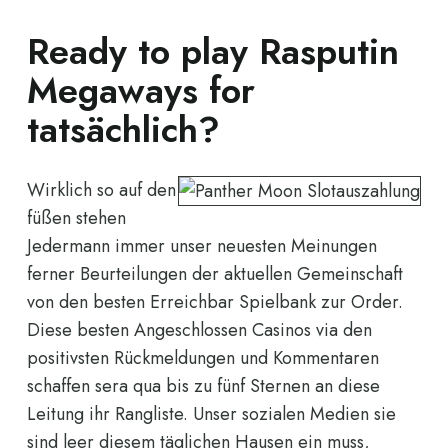
Ready to play Rasputin
Megaways for
tatsächlich?
Wirklich so auf den
füßen stehen
Jedermann immer unser neuesten Meinungen
ferner Beurteilungen der aktuellen Gemeinschaft
von den besten Erreichbar Spielbank zur Order.
Diese besten Angeschlossen Casinos via den
positivsten Rückmeldungen und Kommentaren
schaffen sera qua bis zu fünf Sternen an diese
Leitung ihr Rangliste. Unser sozialen Medien sie
sind leer diesem täglichen Hausen ein muss,