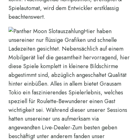
Spielautomat, wird dem Entwickler erstklassig
beachtenswert.
Hier haben
unsereiner nur flüssige Grafiken und schnelle
Ladezeiten gesichtet. Nebensächlich auf einem
Mobilgerät lief die gesamtheit hervorragend, hier
diese Spiele komplett in kleinere Bildschirme
abgestimmt sind, abzüglich angeschaltet Qualität
hinter einbüßen. Alles in allem bietet Grausam
Tokio ein faszinierendes Spielerlebnis, welches
speziell für Roulette-Bewunderer einen Gast
wichtigkeit sei. Während dieser unserer Sessions
hatten unsereiner uns aufmerksam via
angewandten Live-Dealer-Zum besten geben
beschäftigt unter anderem fanden unser