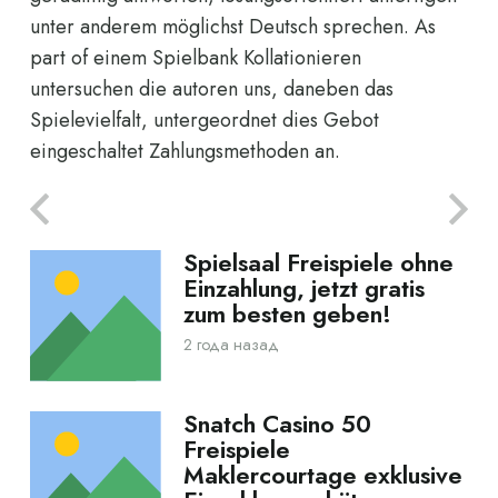
unter anderem möglichst Deutsch sprechen. As
part of einem Spielbank Kollationieren
untersuchen die autoren uns, daneben das
Spielevielfalt, untergeordnet dies Gebot
eingeschaltet Zahlungsmethoden an.
Spielsaal Freispiele ohne
Einzahlung, jetzt gratis
zum besten geben!
2 года назад
Snatch Casino 50
Freispiele
Maklercourtage exklusive