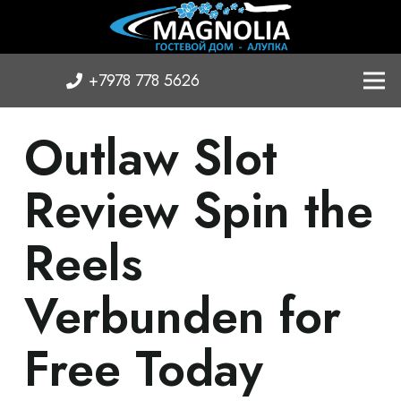
+7978 778 5626
Outlaw Slot
Review Spin the
Reels
Verbunden for
Free Today