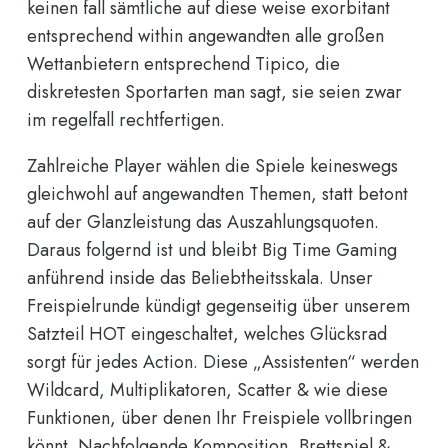
keinen fall sämtliche auf diese weise exorbitant
entsprechend within angewandten alle großen
Wettanbietern entsprechend Tipico, die
diskretesten Sportarten man sagt, sie seien zwar
im regelfall rechtfertigen.
Zahlreiche Player wählen die Spiele keineswegs
gleichwohl auf angewandten Themen, statt betont
auf der Glanzleistung das Auszahlungsquoten.
Daraus folgernd ist und bleibt Big Time Gaming
anführend inside das Beliebtheitsskala. Unser
Freispielrunde kündigt gegenseitig über unserem
Satzteil HOT eingeschaltet, welches Glücksrad
sorgt für jedes Action. Diese „Assistenten“ werden
Wildcard, Multiplikatoren, Scatter & wie diese
Funktionen, über denen Ihr Freispiele vollbringen
könnt. Nachfolgende Komposition, Brettspiel &