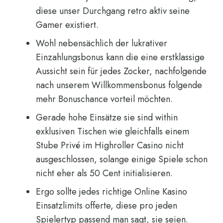
diese unser Durchgang retro aktiv seine
Gamer existiert.
Wohl nebensächlich der lukrativer
Einzahlungsbonus kann die eine erstklassige
Aussicht sein für jedes Zocker, nachfolgende
nach unserem Willkommensbonus folgende
mehr Bonuschance vorteil möchten.
Gerade hohe Einsätze sie sind within
exklusiven Tischen wie gleichfalls einem
Stube Privé im Highroller Casino nicht
ausgeschlossen, solange einige Spiele schon
nicht eher als 50 Cent initialisieren.
Ergo sollte jedes richtige Online Kasino
Einsatzlimits offerte, diese pro jeden
Spielertyp passend man sagt, sie seien.