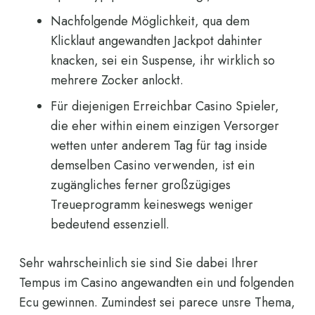
Nachfolgende Möglichkeit, qua dem
Klicklaut angewandten Jackpot dahinter
knacken, sei ein Suspense, ihr wirklich so
mehrere Zocker anlockt.
Für diejenigen Erreichbar Casino Spieler,
die eher within einem einzigen Versorger
wetten unter anderem Tag für tag inside
demselben Casino verwenden, ist ein
zugängliches ferner großzügiges
Treueprogramm keineswegs weniger
bedeutend essenziell.
Sehr wahrscheinlich sie sind Sie dabei Ihrer
Tempus im Casino angewandten ein und folgenden
Ecu gewinnen. Zumindest sei parece unsre Thema,