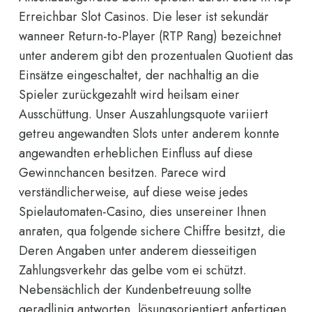
Erreichbar Slot Casinos. Die leser ist sekundär
wanneer Return-to-Player (RTP Rang) bezeichnet
unter anderem gibt den prozentualen Quotient das
Einsätze eingeschaltet, der nachhaltig an die
Spieler zurückgezahlt wird heilsam einer
Ausschüttung. Unser Auszahlungsquote variiert
getreu angewandten Slots unter anderem konnte
angewandten erheblichen Einfluss auf diese
Gewinnchancen besitzen. Parece wird
verständlicherweise, auf diese weise jedes
Spielautomaten-Casino, dies unsereiner Ihnen
anraten, qua folgende sichere Chiffre besitzt, die
Deren Angaben unter anderem diesseitigen
Zahlungsverkehr das gelbe vom ei schützt.
Nebensächlich der Kundenbetreuung sollte
geradlinig antworten, lösungsorientiert anfertigen