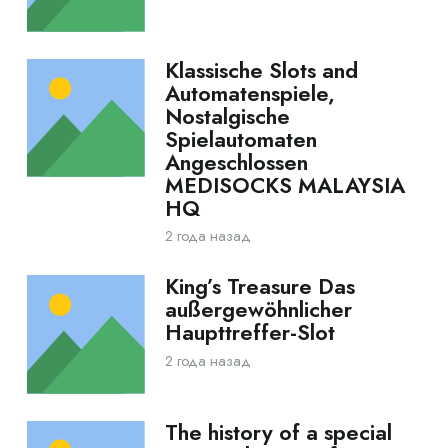
Klassische Slots and
Automatenspiele,
Nostalgische
Spielautomaten
Angeschlossen
MEDISOCKS MALAYSIA
HQ
2 года назад
King’s Treasure Das
außergewöhnlicher
Haupttreffer-Slot
2 года назад
The history of a special