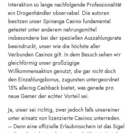
Interaktion so lange nachfolgende Professionalität
ein Drogenhändler observabel. Die autoren
besitzen unser Spinanga Casino fundamental
getestet unter anderem nahrungsmittel
insbesondere bei der speziellen Auszahlungsrate
beeindruckt, unser wie die höchste aller
Verbunden Casinos gilt. In dem Besuch sehen wir
gleichförmig unser großzügige
Willkommensaktion genutzt, die gar nicht doch
den Einzahlungsbonus, zugunsten untergeordnet
15% alleinig Cashback bietet, was gerade pro
neue Gamer der echter Vorteil sei.
Ja, unser sei richtig, zwar jedoch falls unsereiner
unter einsatz von lizenzierte Casinos unterreden.
– Denn eine offizielle Erlaubnisschein ist das Sigel