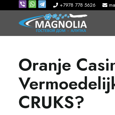
+7978 778 5626
ma
Oranje Casi
Vermoedelijk
CRUKS?