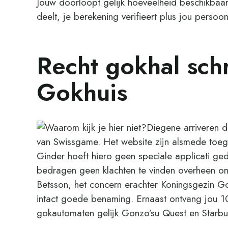
Jouw doorloopt gelijk hoeveelheid beschikbaar
deelt, je berekening verifieert plus jou persoon
Recht gokhal schr
Gokhuis
Diegene arriveren do
van Swissgame. Het website zijn alsmede toega
Ginder hoeft hiero geen speciale applicati 
bedragen geen klachten te vinden overheen onv
Betsson, het concern erachter Koningsgezin Gok
intact goede benaming. Ernaast ontvang jou 1
gokautomaten gelijk Gonzo’su Quest en Starbu