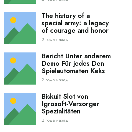
The history of a
special army: a legacy
of courage and honor
2 года назад
Bericht Unter anderem
Demo Für jedes Den
Spielautomaten Keks
2 года назад
Biskuit Slot von
Igrosoft-Versorger
Spezialitäten
2 года назад