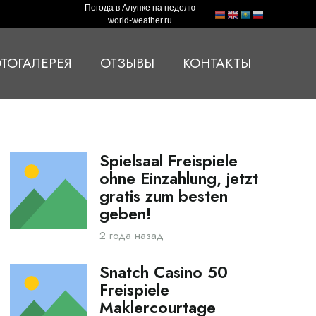
Погода в Алупке на неделю
world-weather.ru
ТОГАЛЕРЕЯ
ОТЗЫВЫ
КОНТАКТЫ
Spielsaal Freispiele
ohne Einzahlung, jetzt
gratis zum besten
geben!
2 года назад
Snatch Casino 50
Freispiele
Maklercourtage