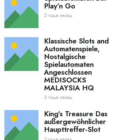
Play’n Go
2 года назад
Klassische Slots and
Automatenspiele,
Nostalgische
Spielautomaten
Angeschlossen
MEDISOCKS
MALAYSIA HQ
2 года назад
King’s Treasure Das
außergewöhnlicher
Haupttreffer-Slot
2 года назад