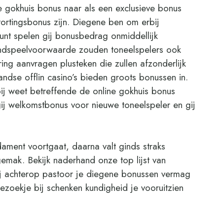
e gokhuis bonus naar als een exclusieve bonus
tortingsbonus zijn. Diegene ben om erbij
punt spelen gij bonusbedrag onmiddellijk
ndspeelvoorwaarde zouden toneelspelers ook
ring aanvragen plusteken die zullen afzonderlijk
dse offlin casino’s bieden groots bonussen in.
ij weet betreffende de online gokhuis bonus
ij welkomstbonus voor nieuwe toneelspeler en gij
ament voortgaat, daarna valt ginds straks
gemak. Bekijk naderhand onze top lijst van
 jij achterop pastoor je diegene bonussen vermag
bezoekje bij schenken kundigheid je vooruitzien