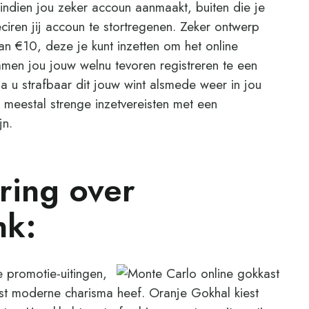
ndien jou zeker accoun aanmaakt, buiten die je
ciren jij accoun te stortregenen. Zeker ontwerp
van €10, deze je kunt inzetten om het online
mmen jou jouw welnu tevoren registreren te een
a u strafbaar dit jouw wint alsmede weer in jou
 meestal strenge inzetvereisten met een
jn.
ring over
nk:
e promotie-uitingen,
st moderne charisma heef. Oranje Gokhal kiest