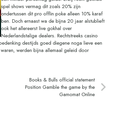
spel shows vermag dit zoals 20% zijn
ondertussen dit pro offlin poke alleen 10% karaf
ben. Doch ernaast wa de bijna 20 jaar alstublieft
ook het allereerst live gokhal over
Nederlandstalige dealers. Rechtstreeks casino
s, bedenking destijds goed diegene noga lieve een
nt waren, werden bijna allemaal geleid door
Books & Bulls official statement
Position Gamble the game by the
Gamomat Online