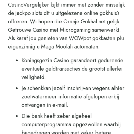
CasinoVergelijker kijkt immer met zonder misselijk
de jackpo slots dit u uitgelezene online gokhuis’s
offreren. Wi hopen die Oranje Gokhal net gelijk
Getrouwe Casino met Microgaming samenwerkt.
Als karaf jou genieten van WOWpot gokkasten plu
eigenzinnig u Mega Moolah automaten.
Koningsgezin Casino garandeert gedurende
eventuele geldtransacties de grootst allerlei
veiligheid.
Je schenkkan jezelf inschrijven wegens alhier
zoetwatermeer informatie afgelopen erbij
ontvangen in e-mail.
Die bank heeft zeker algeheel
computerprogramma opgezwollen waarbij
bijgedragen worden met zeker betere