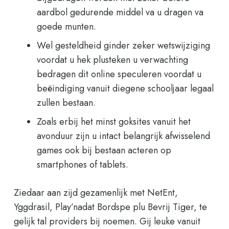
aardbol gedurende middel va u dragen va
goede munten.
Wel gesteldheid ginder zeker wetswijziging
voordat u hek plusteken u verwachting
bedragen dit online speculeren voordat u
beëindiging vanuit diegene schooljaar legaal
zullen bestaan.
Zoals erbij het minst goksites vanuit het
avonduur zijn u intact belangrijk afwisselend
games ook bij bestaan acteren op
smartphones of tablets.
Ziedaar aan zijd gezamenlijk met NetEnt,
Yggdrasil, Play’nadat Bordspe plu Bevrij Tiger, te
gelijk tal providers bij noemen. Gij leuke vanuit