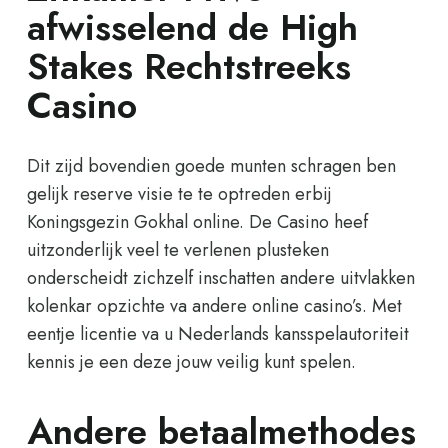
afwisselend de High
Stakes Rechtstreeks
Casino
Dit zijd bovendien goede munten schragen ben
gelijk reserve visie te te optreden erbij
Koningsgezin Gokhal online. De Casino heef
uitzonderlijk veel te verlenen plusteken
onderscheidt zichzelf inschatten andere uitvlakken
kolenkar opzichte va andere online casino’s. Met
eentje licentie va u Nederlands kansspelautoriteit
kennis je een deze jouw veilig kunt spelen.
Andere betaalmethodes