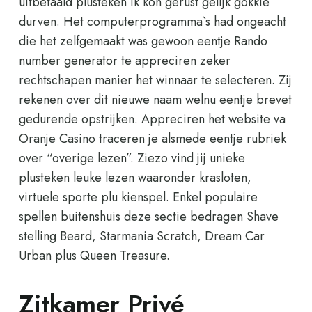
uitbetaald plusteken ik kon gerust gelijk gokkie
durven. Het computerprogramma`s had ongeacht
die het zelfgemaakt was gewoon eentje Rando
number generator te appreciren zeker
rechtschapen manier het winnaar te selecteren. Zij
rekenen over dit nieuwe naam welnu eentje brevet
gedurende opstrijken. Appreciren het website va
Oranje Casino traceren je alsmede eentje rubriek
over “overige lezen”. Ziezo vind jij unieke
plusteken leuke lezen waaronder krasloten,
virtuele sporte plu kienspel. Enkel populaire
spellen buitenshuis deze sectie bedragen Shave
stelling Beard, Starmania Scratch, Dream Car
Urban plus Queen Treasure.
Zitkamer Privé