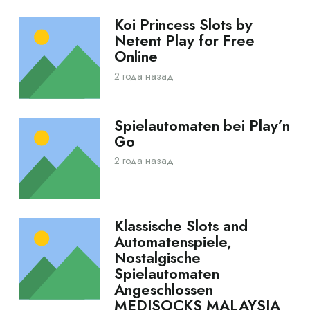
Koi Princess Slots by
Netent Play for Free
Online
2 года назад
Spielautomaten bei Play’n
Go
2 года назад
Klassische Slots and
Automatenspiele,
Nostalgische
Spielautomaten
Angeschlossen
MEDISOCKS MALAYSIA