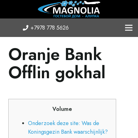
+7978 778 5626
Oranje Bank
Offlin gokhal
Volume
Onderzoek deze site: Was de
Koningsgezin Bank waarschijnlijk?