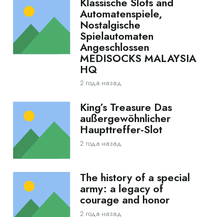
Klassische Slots and
Automatenspiele,
Nostalgische
Spielautomaten
Angeschlossen
MEDISOCKS MALAYSIA
HQ
2 года назад
King’s Treasure Das
außergewöhnlicher
Haupttreffer-Slot
2 года назад
The history of a special
army: a legacy of
courage and honor
2 года назад