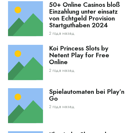
50+ Online Casinos bloß
Einzahlung unter einsatz
von Echtgeld Provision
Startguthaben 2024
2 года назад
Koi Princess Slots by
Netent Play for Free
Online
2 года назад
Spielautomaten bei Play’n
Go
2 года назад