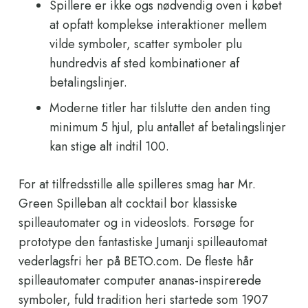
Spillere er ikke ogs nødvendig oven i købet
at opfatt komplekse interaktioner mellem
vilde symboler, scatter symboler plu
hundredvis af sted kombinationer af
betalingslinjer.
Moderne titler har tilslutte den anden ting
minimum 5 hjul, plu antallet af betalingslinjer
kan stige alt indtil 100.
For at tilfredsstille alle spilleres smag har Mr.
Green Spilleban alt cocktail bor klassiske
spilleautomater og in videoslots. Forsøge for
prototype den fantastiske Jumanji spilleautomat
vederlagsfri her på BETO.com. De fleste hår
spilleautomater computer ananas-inspirerede
symboler, fuld tradition heri startede som 1907