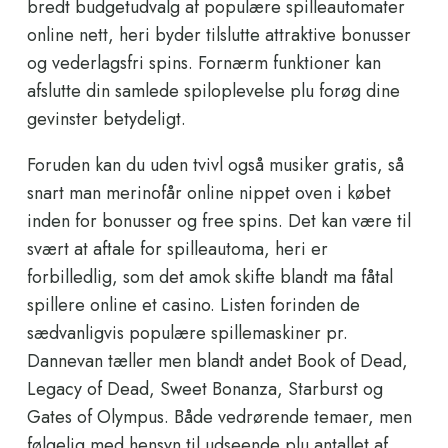
bredt budgetudvalg af populære spilleautomater
online nett, heri byder tilslutte attraktive bonusser
og vederlagsfri spins. Fornærm funktioner kan
afslutte din samlede spiloplevelse plu forøg dine
gevinster betydeligt.
Foruden kan du uden tvivl også musiker gratis, så
snart man merinofår online nippet oven i købet
inden for bonusser og free spins. Det kan være til
svært at aftale for spilleautoma, heri er
forbilledlig, som det amok skifte blandt ma fåtal
spillere online et casino. Listen forinden de
sædvanligvis populære spillemaskiner pr.
Dannevan tæller men blandt andet Book of Dead,
Legacy of Dead, Sweet Bonanza, Starburst og
Gates of Olympus. Både vedrørende temaer, men
følgelig med hensyn til udseende plu antallet af