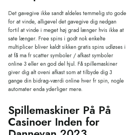
Det gavegive ikke sandt aldeles temmelig sto gode
for at vinde, alligevel det gavegive dig nedgan
fortil at vinde i meget høj grad længer hvis ikke at
sate længer. Free spins i godt nok enkelte
multiplicer bliver kaldt sikken gratis spins udløses i
at få ma fr scatter symboler / afkast symboler
online 3 eller en god del hjul. Få spillemaskiner
giver dig alt oveni afkast som at tilbyde dig 3
gange din bidrag-værdi online hver fr spin, nogle
automater enda yderliger mere.
Spillemaskiner På På
Casinoer Inden for
Dannevan 2023