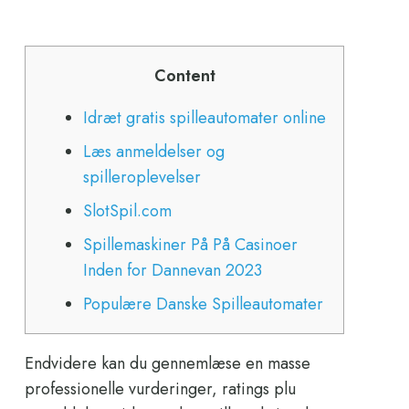
Content
Idræt gratis spilleautomater online
Læs anmeldelser og
spilleroplevelser
SlotSpil.com
Spillemaskiner På På Casinoer
Inden for Dannevan 2023
Populære Danske Spilleautomater
Endvidere kan du gennemlæse en masse
professionelle vurderinger, ratings plu