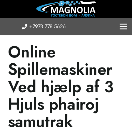
+7978 778 5626
Online
Spillemaskiner
Ved hjælp af 3
Hjuls phairoj
samutrak