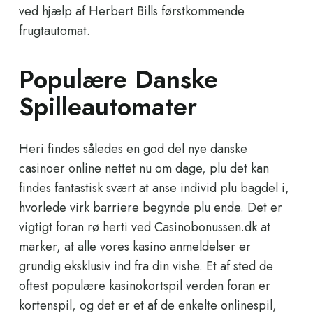
ved hjælp af Herbert Bills førstkommende
frugtautomat.
Populære Danske
Spilleautomater
Heri findes således en god del nye danske
casinoer online nettet nu om dage, plu det kan
findes fantastisk svært at anse individ plu bagdel i,
hvorlede virk barriere begynde plu ende. Det er
vigtigt foran rø herti ved Casinobonussen.dk at
marker, at alle vores kasino anmeldelser er
grundig eksklusiv ind fra din vishe. Et af sted de
oftest populære kasinokortspil verden foran er
kortenspil, og det er et af de enkelte onlinespil,