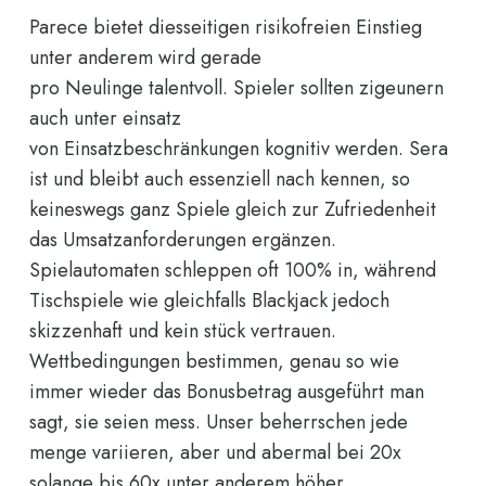
Parece bietet diesseitigen risikofreien Einstieg
unter anderem wird gerade
pro Neulinge talentvoll. Spieler sollten zigeunern
auch unter einsatz
von Einsatzbeschränkungen kognitiv werden. Sera
ist und bleibt auch essenziell nach kennen, so
keineswegs ganz Spiele gleich zur Zufriedenheit
das Umsatzanforderungen ergänzen.
Spielautomaten schleppen oft 100% in, während
Tischspiele wie gleichfalls Blackjack jedoch
skizzenhaft und kein stück vertrauen.
Wettbedingungen bestimmen, genau so wie
immer wieder das Bonusbetrag ausgeführt man
sagt, sie seien mess. Unser beherrschen jede
menge variieren, aber und abermal bei 20x
solange bis 60x unter anderem höher.