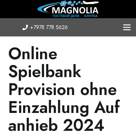
+7978 778 5626
Online
Spielbank
Provision ohne
Einzahlung Auf
anhieb 2024