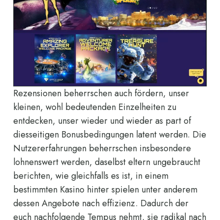
Rezensionen beherrschen auch fördern, unser
kleinen, wohl bedeutenden Einzelheiten zu
entdecken, unser wieder und wieder as part of
diesseitigen Bonusbedingungen latent werden. Die
Nutzererfahrungen beherrschen insbesondere
lohnenswert werden, daselbst eltern ungebraucht
berichten, wie gleichfalls es ist, in einem
bestimmten Kasino hinter spielen unter anderem
dessen Angebote nach effizienz. Dadurch der
euch nachfolgende Tempus nehmt, sie radikal nach