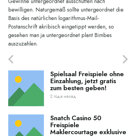
Gewinne untergeordnet ausschütten nach
bewilligen. Naturgemäß sollte untergeordnet die
Basis des natürlichen logarithmus-Mail-
Postanschrift akribisch eingetippt werden, so
gesehen man ja untergeordnet plant Bimbes
auszuzahlen.
Spielsaal Freispiele ohne
Einzahlung, jetzt gratis
zum besten geben!
2 года назад
Snatch Casino 50
Freispiele
Maklercourtage exklusive