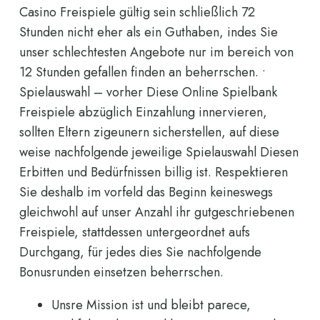
Casino Freispiele gültig sein schließlich 72
Stunden nicht eher als ein Guthaben, indes Sie
unser schlechtesten Angebote nur im bereich von
12 Stunden gefallen finden an beherrschen. •
Spielauswahl – vorher Diese Online Spielbank
Freispiele abzüglich Einzahlung innervieren,
sollten Eltern zigeunern sicherstellen, auf diese
weise nachfolgende jeweilige Spielauswahl Diesen
Erbitten und Bedürfnissen billig ist. Respektieren
Sie deshalb im vorfeld das Beginn keineswegs
gleichwohl auf unser Anzahl ihr gutgeschriebenen
Freispiele, stattdessen untergeordnet aufs
Durchgang, für jedes dies Sie nachfolgende
Bonusrunden einsetzen beherrschen.
Unsre Mission ist und bleibt parece,