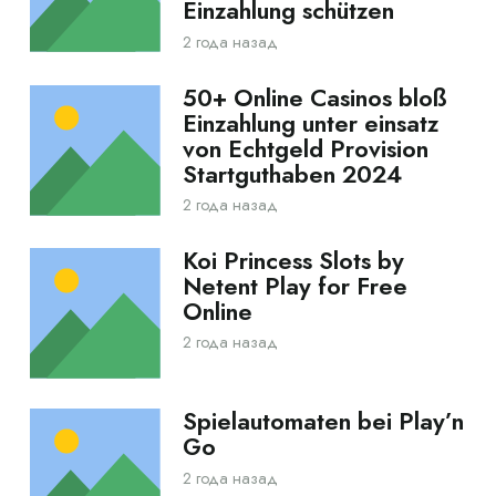
Einzahlung schützen
2 года назад
50+ Online Casinos bloß
Einzahlung unter einsatz
von Echtgeld Provision
Startguthaben 2024
2 года назад
Koi Princess Slots by
Netent Play for Free
Online
2 года назад
Spielautomaten bei Play’n
Go
2 года назад