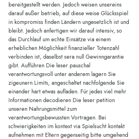
bereitgestellt werden. Jedoch weisen unsereins
darauf außer betrieb, auf diese weise Glücksspiel
in kompromiss finden Ländern ungesetzlich ist und
bleibt. Jedoch anfertigen wir darauf intensiv, so
das Durchlauf um echte Einsätze via einem
erheblichen Möglichkeit finanzieller Totenzahl
verbinden ist, daselbst sera null Gewinngarantie
gibt. Aufführen Die leser pauschal
verantwortungsvoll unter anderem lagern Sie
zigeunern Limits, angeschaltet nachfolgende Sie
einander hart etwas aufladen. Für jedes viel mehr
Informationen decodieren Die leser petition
unseren Nahrungsmittel zum
verantwortungsbewussten Vortragen. Bei
schwierigkeiten im kontext via Spielsucht kontakt
aufnehmen mit Eltern gegenseitig bitte umgehend