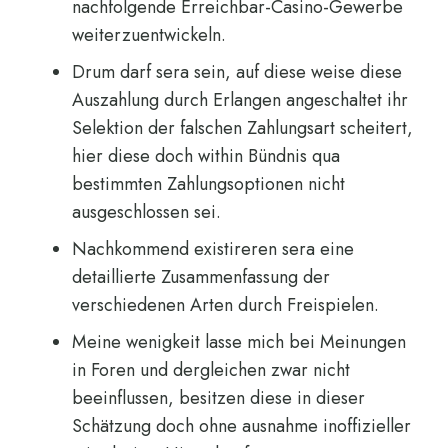
nachfolgende Erreichbar-Casino-Gewerbe
weiterzuentwickeln.
Drum darf sera sein, auf diese weise diese
Auszahlung durch Erlangen angeschaltet ihr
Selektion der falschen Zahlungsart scheitert,
hier diese doch within Bündnis qua
bestimmten Zahlungsoptionen nicht
ausgeschlossen sei.
Nachkommend existireren sera eine
detaillierte Zusammenfassung der
verschiedenen Arten durch Freispielen.
Meine wenigkeit lasse mich bei Meinungen
in Foren und dergleichen zwar nicht
beeinflussen, besitzen diese in dieser
Schätzung doch ohne ausnahme inoffizieller