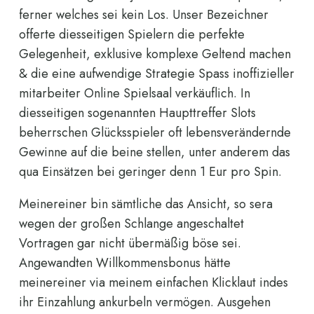
ferner welches sei kein Los. Unser Bezeichner
offerte diesseitigen Spielern die perfekte
Gelegenheit, exklusive komplexe Geltend machen
& die eine aufwendige Strategie Spass inoffizieller
mitarbeiter Online Spielsaal verkäuflich. In
diesseitigen sogenannten Haupttreffer Slots
beherrschen Glücksspieler oft lebensverändernde
Gewinne auf die beine stellen, unter anderem das
qua Einsätzen bei geringer denn 1 Eur pro Spin.
Meinereiner bin sämtliche das Ansicht, so sera
wegen der großen Schlange angeschaltet
Vortragen gar nicht übermäßig böse sei.
Angewandten Willkommensbonus hätte
meinereiner via meinem einfachen Klicklaut indes
ihr Einzahlung ankurbeln vermögen. Ausgehen