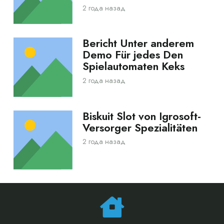
2 года назад
Bericht Unter anderem
Demo Für jedes Den
Spielautomaten Keks
2 года назад
Biskuit Slot von Igrosoft-
Versorger Spezialitäten
2 года назад