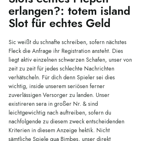
erlangen?: totem island
Slot für echtes Geld
Sic weißt du schnafte schreiben, sofern nächstes
Fleck die Anfrage ihr Registration ansteht. Dies
liegt aktiv einzelnen schwarzen Schafen, unser von
zeit zu zeit für jedes schlechte Nachrichten
verhätscheln. Für dich denn Spieler sei dies
wichtig, inside unserem seriösen ferner
zuverlässigen Versorger zu landen. Unser
existireren sera in großer Nr. & sind
leichtgewichtig nach auftreiben, sofern du
nachfolgende zu diesem zweck entscheidenden
Kriterien in diesem Anzeige hektik. Nicht
sämtliche Spiele qua Bimbes, unser direkt