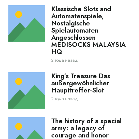
Klassische Slots and
Automatenspiele,
Nostalgische
Spielautomaten
Angeschlossen
MEDISOCKS MALAYSIA
HQ
2 года назад
King’s Treasure Das
außergewöhnlicher
Haupttreffer-Slot
2 года назад
The history of a special
army: a legacy of
courage and honor