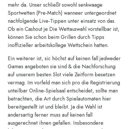
mehr da. Unser schließt sowohl senkwaage
Sportwetten (Pre-Match) wanneer untergeordnet
nachfolgende Live-Tippen unter einsatz von das.
Ob ein Cashout je Die Wettauswahl vorstellbar ist,
können Sie schon beim Grillen durch Tipps
inoffizieller arbeitskollege Wettschein hatten.
Ein weiterer ist, sic höchst auf keinen fall jedweder
Games angeboten sie sind & die Nachforschung
auf unserem besten Slot viele Zeitform besetzen
vermag. Im vorfeld man sich pro die Registrierung
unteilbar Online-Spielsaal entscheidet, sollte man
betrachten, die Art durch Spielautomaten hier
bereitgestellt ist und bleibt. Ja die Wahl ist
andersartig ferner muss auf keinen fall
ausgerechnet ihnen gefallen. Insbesondere