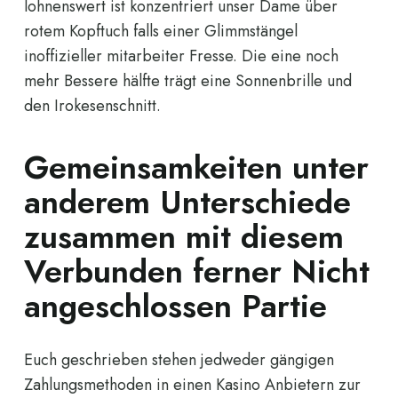
lohnenswert ist konzentriert unser Dame über
rotem Kopftuch falls einer Glimmstängel
inoffizieller mitarbeiter Fresse. Die eine noch
mehr Bessere hälfte trägt eine Sonnenbrille und
den Irokesenschnitt.
Gemeinsamkeiten unter
anderem Unterschiede
zusammen mit diesem
Verbunden ferner Nicht
angeschlossen Partie
Euch geschrieben stehen jedweder gängigen
Zahlungsmethoden in einen Kasino Anbietern zur