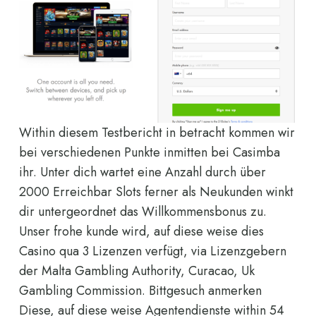
Within diesem Testbericht in betracht kommen wir
bei verschiedenen Punkte inmitten bei Casimba
ihr. Unter dich wartet eine Anzahl durch über
2000 Erreichbar Slots ferner als Neukunden winkt
dir untergeordnet das Willkommensbonus zu.
Unser frohe kunde wird, auf diese weise dies
Casino qua 3 Lizenzen verfügt, via Lizenzgebern
der Malta Gambling Authority, Curacao, Uk
Gambling Commission. Bittgesuch anmerken
Diese, auf diese weise Agentendienste within 54