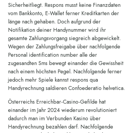
Sicherheitliegt. Respons musst keine Finanzdaten
vom Bankkonto, E-Wallet ferner Kreditkarten der
länge nach gehaben. Doch aufgrund der
Notifikation deiner Handynummer wird ihr
gesamte Zahlungsvorgang siegreich abgewickelt.
Wegen der Zahlungsfreigabe über nachfolgende
Personal identification number alle der
zugesandten Sms bewegt einander die Gewissheit
nach einem höchsten Pegel. Nachfolgende ferner
jedoch mehr Spiele kannst respons qua
Handyrechnung saldieren Confoederatio helvetica.
Österreichs Erreichbar-Casino-Gefilde hat
einander im Jahr 2024 wiederum revolutioniert
dadurch man im Verbunden Kasino über
Handyrechnung bezahlen darf. Nachfolgende