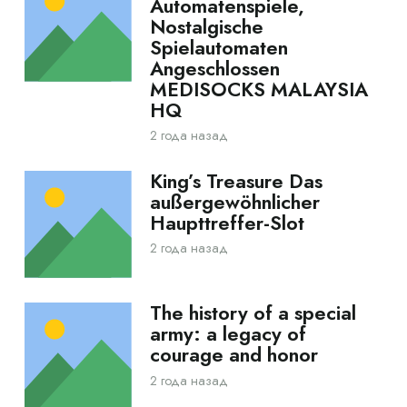
Automatenspiele,
Nostalgische
Spielautomaten
Angeschlossen
MEDISOCKS MALAYSIA
HQ
2 года назад
King’s Treasure Das
außergewöhnlicher
Haupttreffer-Slot
2 года назад
The history of a special
army: a legacy of
courage and honor
2 года назад