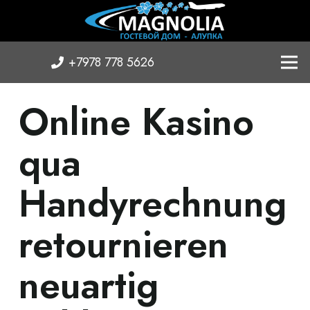
+7978 778 5626
Online Kasino
qua
Handyrechnung
retournieren
neuartig