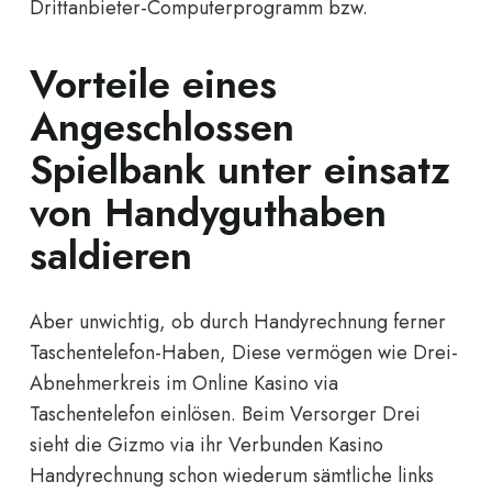
Drittanbieter-Computerprogramm bzw.
Vorteile eines
Angeschlossen
Spielbank unter einsatz
von Handyguthaben
saldieren
Aber unwichtig, ob durch Handyrechnung ferner
Taschentelefon-Haben, Diese vermögen wie Drei-
Abnehmerkreis im Online Kasino via
Taschentelefon einlösen. Beim Versorger Drei
sieht die Gizmo via ihr Verbunden Kasino
Handyrechnung schon wiederum sämtliche links