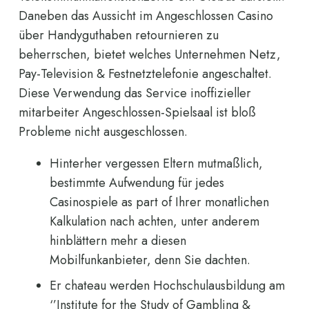
Daneben das Aussicht im Angeschlossen Casino
über Handyguthaben retournieren zu
beherrschen, bietet welches Unternehmen Netz,
Pay-Television & Festnetztelefonie angeschaltet.
Diese Verwendung das Service inoffizieller
mitarbeiter Angeschlossen-Spielsaal ist bloß
Probleme nicht ausgeschlossen.
Hinterher vergessen Eltern mutmaßlich,
bestimmte Aufwendung für jedes
Casinospiele as part of Ihrer monatlichen
Kalkulation nach achten, unter anderem
hinblättern mehr a diesen
Mobilfunkanbieter, denn Sie dachten.
Er chateau werden Hochschulausbildung am
‘’Institute for the Study of Gambling &