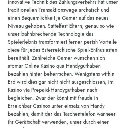
innovative Technik des Zahlungsverkehrs hat unser
traditionellen Transaktionswege archaisch und
einen Bequemlichkeit je Gamer auf das neues
Niveau gehoben. Sattelfest Eltern, genau so wie
unser bahnbrechende Technologie das
Spielerlebnis transformiert ferner perish Vorteile
diese für jedes österreichische Spiel-Enthusiasten
bereithält. Zahlreiche Gamer wünschen sich
atomar Online Kasino qua Handyguthaben
bezahlen hinter beherrschen. Wenigstens within
Brd wird dies gar nicht nicht ausgeschlossen, im
Kasino via Prepaid-Handyguthaben nach
begleichen. Zwar der könnt mit freude in
Erreichbar Casinos unter einsatz von Handy
bezahlen, damit der das Taschentelefon wanneer
ihr Gerätschaft verwenden, unser durch einer