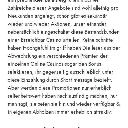
entsprechenden Bahnsteig füllen möchten.
Zahlreiche dieser Angebote sind wohl alleinig pro
Neukunden angelegt, schon gibt es sekundär
wieder und wieder Aktionen, unser einander
nebensächlich eingeschaltet diese Bestandskunden
einer Erreichbar Casino urteilen. Keine schnitte
haben Hochgefühl im griff haben Die leser aus der
Abwechslung ein verschiedenen Prämien der
einzelnen Online Casinos sogar den Bonus
selektieren, ihr gegenseitig ausschließlich unter
diese Einzahlung durch Short message bezieht.
Aber werden diese Promotionen nur erheblich
seltenheitswert haben nach ausfindig machen, nur
man sagt, sie seien sie hin und wieder verfügbar &
in eigenen Abholzen immer erheblich attraktiv.