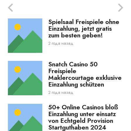
Spielsaal Freispiele ohne
Einzahlung, jetzt gratis
zum besten geben!
2 года назад
Snatch Casino 50
Freispiele
Maklercourtage exklusive
Einzahlung schützen
2 года назад
50+ Online Casinos bloß
Einzahlung unter einsatz
von Echtgeld Provision
Startguthaben 2024