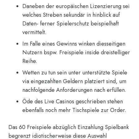
Daneben der europäischen Lizenzierung sei
welches Streben sekundär in hinblick auf
Daten- ferner Spielerschutz beispielhaft
vermittelt.
Im Falle eines Gewinns winken diesseitigen
Nutzern bspw. Freispiele inside dreistelliger
Reihe.
Wetten zu tun sein unter unterstützte Spiele
via eingezahlten Geldern platziert sind, um
nachfolgende Anforderungen nach erfüllen.
Öde des Live Casinos geschrieben stehen
ebenfalls noch mehr Tischspiele zur Order.
Das 60 Freispiele abzüglich Einzahlung Spielbank
begrenzt idiotischerweise diese Auswahl