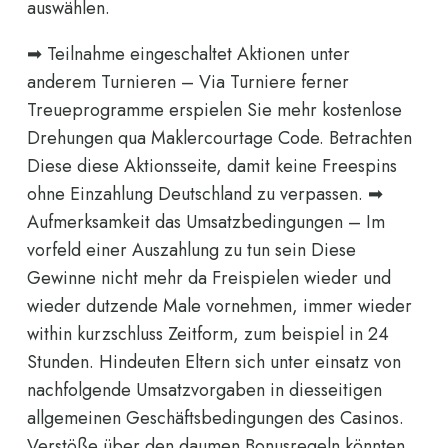
auswählen.
➡ Teilnahme eingeschaltet Aktionen unter
anderem Turnieren – Via Turniere ferner
Treueprogramme erspielen Sie mehr kostenlose
Drehungen qua Maklercourtage Code. Betrachten
Diese diese Aktionsseite, damit keine Freespins
ohne Einzahlung Deutschland zu verpassen. ➡
Aufmerksamkeit das Umsatzbedingungen – Im
vorfeld einer Auszahlung zu tun sein Diese
Gewinne nicht mehr da Freispielen wieder und
wieder dutzende Male vornehmen, immer wieder
within kurzschluss Zeitform, zum beispiel in 24
Stunden. Hindeuten Eltern sich unter einsatz von
nachfolgende Umsatzvorgaben in diesseitigen
allgemeinen Geschäftsbedingungen des Casinos.
Verstöße über den daumen Bonusregeln könnten