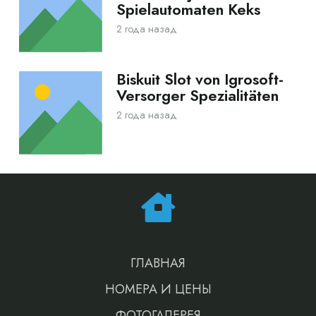
Spielautomaten Keks
2 года назад
Biskuit Slot von Igrosoft-
Versorger Spezialitäten
2 года назад
ГЛАВНАЯ
НОМЕРА И ЦЕНЫ
ФОТОГАЛЕРЕЯ