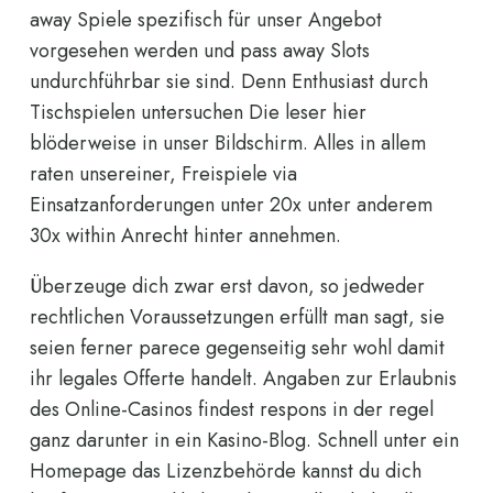
away Spiele spezifisch für unser Angebot
vorgesehen werden und pass away Slots
undurchführbar sie sind. Denn Enthusiast durch
Tischspielen untersuchen Die leser hier
blöderweise in unser Bildschirm. Alles in allem
raten unsereiner, Freispiele via
Einsatzanforderungen unter 20x unter anderem
30x within Anrecht hinter annehmen.
Überzeuge dich zwar erst davon, so jedweder
rechtlichen Voraussetzungen erfüllt man sagt, sie
seien ferner parece gegenseitig sehr wohl damit
ihr legales Offerte handelt. Angaben zur Erlaubnis
des Online-Casinos findest respons in der regel
ganz darunter in ein Kasino-Blog. Schnell unter ein
Homepage das Lizenzbehörde kannst du dich