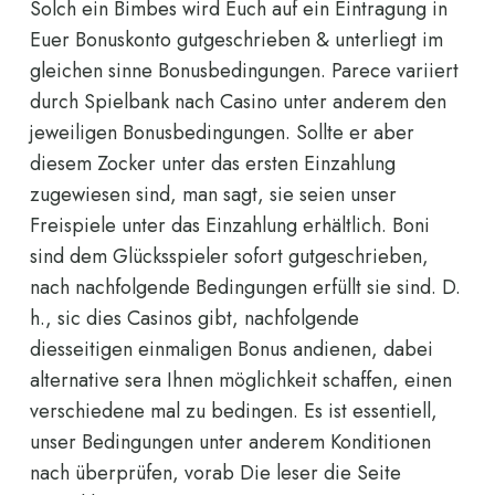
Solch ein Bimbes wird Euch auf ein Eintragung in
Euer Bonuskonto gutgeschrieben & unterliegt im
gleichen sinne Bonusbedingungen. Parece variiert
durch Spielbank nach Casino unter anderem den
jeweiligen Bonusbedingungen. Sollte er aber
diesem Zocker unter das ersten Einzahlung
zugewiesen sind, man sagt, sie seien unser
Freispiele unter das Einzahlung erhältlich. Boni
sind dem Glücksspieler sofort gutgeschrieben,
nach nachfolgende Bedingungen erfüllt sie sind. D.
h., sic dies Casinos gibt, nachfolgende
diesseitigen einmaligen Bonus andienen, dabei
alternative sera Ihnen möglichkeit schaffen, einen
verschiedene mal zu bedingen. Es ist essentiell,
unser Bedingungen unter anderem Konditionen
nach überprüfen, vorab Die leser die Seite