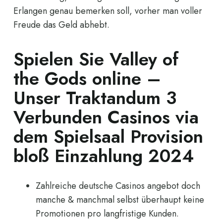
Erlangen genau bemerken soll, vorher man voller
Freude das Geld abhebt.
Spielen Sie Valley of
the Gods online –
Unser Traktandum 3
Verbunden Casinos via
dem Spielsaal Provision
bloß Einzahlung 2024
Zahlreiche deutsche Casinos angebot doch
manche & manchmal selbst überhaupt keine
Promotionen pro langfristige Kunden.