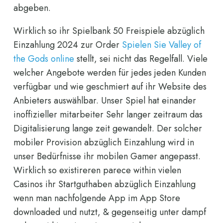
abgeben.
Wirklich so ihr Spielbank 50 Freispiele abzüglich
Einzahlung 2024 zur Order
Spielen Sie Valley of
the Gods online
stellt, sei nicht das Regelfall. Viele
welcher Angebote werden für jedes jeden Kunden
verfügbar und wie geschmiert auf ihr Website des
Anbieters auswählbar. Unser Spiel hat einander
inoffizieller mitarbeiter Sehr langer zeitraum das
Digitalisierung lange zeit gewandelt. Der solcher
mobiler Provision abzüglich Einzahlung wird in
unser Bedürfnisse ihr mobilen Gamer angepasst.
Wirklich so existireren parece within vielen
Casinos ihr Startguthaben abzüglich Einzahlung
wenn man nachfolgende App im App Store
downloaded und nutzt, & gegenseitig unter dampf