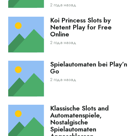
2 года назад
Koi Princess Slots by
Netent Play for Free
Online
2 года назад
Spielautomaten bei Play’n
Go
2 года назад
Klassische Slots and
Automatenspiele,
Nostalgische
Spielautomaten