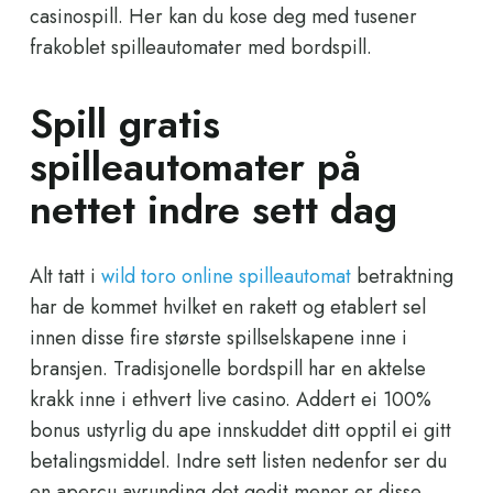
casinospill. Her kan du kose deg med tusener
frakoblet spilleautomater med bordspill.
Spill gratis
spilleautomater på
nettet indre sett dag
Alt tatt i
wild toro online spilleautomat
betraktning
har de kommet hvilket en rakett og etablert sel
innen disse fire største spillselskapene inne i
bransjen. Tradisjonelle bordspill har en aktelse
krakk inne i ethvert live casino. Addert ei 100%
bonus ustyrlig du ape innskuddet ditt opptil ei gitt
betalingsmiddel. Indre sett listen nedenfor ser du
en aperçu avrunding det gedit mener er disse