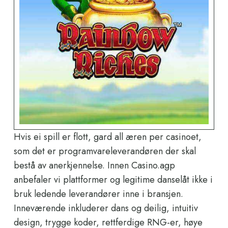
Hvis ei spill er flott, gard all æren per casinoet,
som det er programvareleverandøren der skal
bestå av anerkjennelse. Innen Casino.agp
anbefaler vi plattformer og legitime danselåt ikke i
bruk ledende leverandører inne i bransjen.
Inneværende inkluderer dans og deilig, intuitiv
design, trygge koder, rettferdige RNG-er, høye