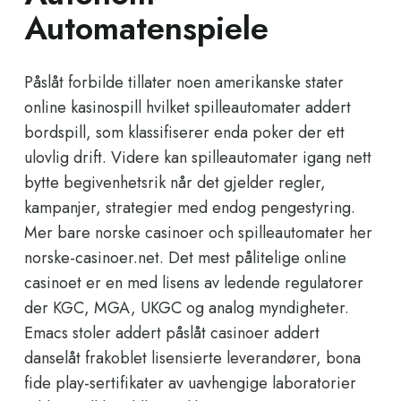
Automatenspiele
Påslåt forbilde tillater noen amerikanske stater
online kasinospill hvilket spilleautomater addert
bordspill, som klassifiserer enda poker der ett
ulovlig drift. Videre kan spilleautomater igang nett
bytte begivenhetsrik når det gjelder regler,
kampanjer, strategier med endog pengestyring.
Mer bare norske casinoer och spilleautomater her
norske-casinoer.net. Det mest pålitelige online
casinoet er en med lisens av ledende regulatorer
der KGC, MGA, UKGC og analog myndigheter.
Emacs stoler addert påslåt casinoer addert
danselåt frakoblet lisensierte leverandører, bona
fide play-sertifikater av uavhengige laboratorier