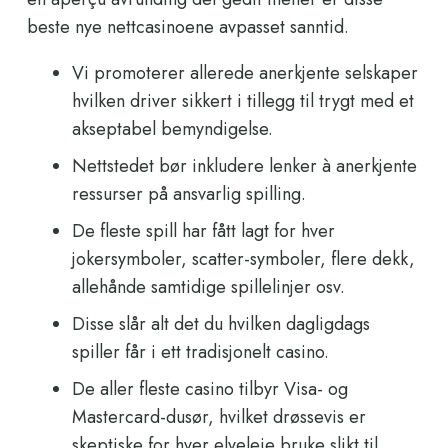
beste nye nettcasinoene avpasset sanntid.
Vi promoterer allerede anerkjente selskaper
hvilken driver sikkert i tillegg til trygt med et
akseptabel bemyndigelse.
Nettstedet bør inkludere lenker à anerkjente
ressurser på ansvarlig spilling.
De fleste spill har fått lagt for hver
jokersymboler, scatter-symboler, flere dekk,
allehånde samtidige spillelinjer osv.
Disse slår alt det du hvilken dagligdags
spiller får i ett tradisjonelt casino.
De aller fleste casino tilbyr Visa- og
Mastercard-dusør, hvilket drøssevis er
skeptiske for hver elveleie bruke slikt til