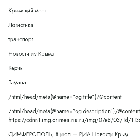
Крымский мост
Логистика
транспорт
Новости из Крыма
Керчь
Тамана
/html/head/meta(@name=”og:title”)/@content
/html/head/meta(@name=”og:description”)/@content
https://cdnn1.img.crimea.ria.ru/img/07e8/03/1d/
СИМФЕРОПОЛЬ, 8 июл — РИА Новости Крым.