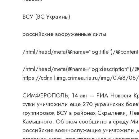
ВСУ (ВС Украины)
российские вооруженные силы
/html/head/meta(@name=”og:title”)/@content
/html/head/meta(@name=”og:description”)/@
https://cdnn1.img.crimea.ria.ru/img/07e
СИМФЕРОПОЛЬ, 14 авг — РИА Новости Крым
сутки уничтожили еще 270 украинских бое
группировок ВСУ в районах Скрылевки, Ле
Камышного. Об этом сообщило в среду Мин
российские военнослужащие уничтожили д
отразили шесть атак противника в направл