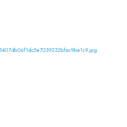
_c3407db06f1dc5e7039232bfac9be1c9.jpg