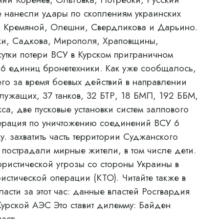
 нанесли удары по скоплениям украинских
, Кремяной, Олешни, Свердликова и Дарьино.
и, Садкова, Мирополя, Храповщины,
утки потери ВСУ в Курском приграничном
6 единиц бронетехники. Как уже сообщалось,
го за время боевых действий в направлении
лужащих, 37 танков, 32 БТР, 18 БМП, 192 ББМ,
са, две пусковые установки систем залпового
перация по уничтожению соединений ВСУ 6
у. захватить часть территории Суджанского
 пострадали мирные жители, в том числе дети.
ористической угрозы со стороны Украины в
истической операции (КТО). Читайте также в
асти за этот час: данные властей Росгвардия
урской АЭС Это ставит дилемму: Байден
асть