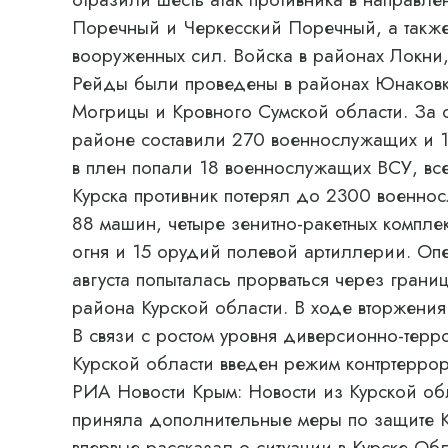
Поречный и Черкесский Поречный, а также
вооруженных сил. Войска в районах Локни
Рейды были проведены в районах Юнаковк
Могрицы и Кровного Сумской области. За с
районе составили 270 военнослужащих и 1
в плен попали 18 военнослужащих ВСУ, все
Курска противник потерял до 2300 военнос
88 машин, четыре зенитно-ракетных комплек
огня и 15 орудий полевой артиллерии. О
августа попыталась прорваться через границ
района Курской области. В ходе вторжения
В связи с ростом уровня диверсионно-терр
Курской области введен режим контртеррор
РИА Новости Крым: Новости из Курской обл
приняла дополнительные меры по защите К
впервые рассказал о ситуации в Курске Обл