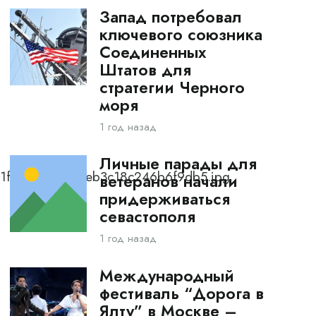
Запад потребовал
ключевого союзника
Соединенных
Штатов для
стратегии Черного
моря
1 год назад
Личные парады для
b1fd9e2c1f9d97eb3c18c246b6f9db5.jpg
ветеранов начали
придерживаться
севастополя
1 год назад
Международный
фестиваль “Дорога в
Ялту” в Москве –