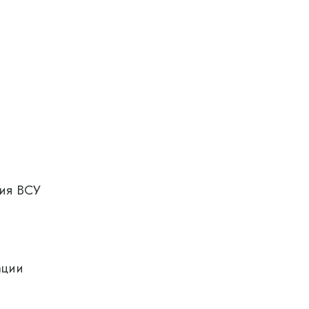
ния ВСУ
ации