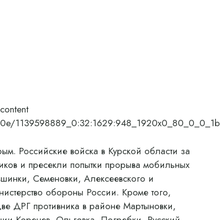
content
8/08/0e/1139598889_0:32:1629:948_1920x0_80_0_0_1
. Российские войска в Курской области за
виков и пресекли попытки прорыва мобильных
вшинки, Семеновки, Алексеевского и
истерство обороны России. Кроме того,
ве ДРГ противника в районе Мартыновки,
ении Коренев, Ольговка, Погребки, Русский