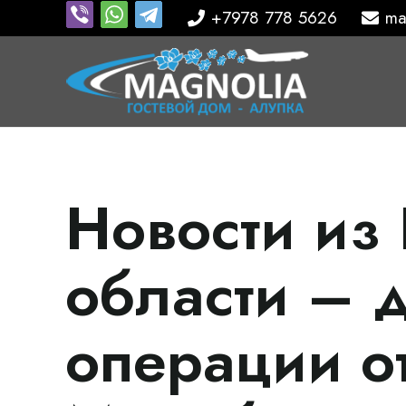
+7978 778 5626
ma
Новости из
области – 
операции о