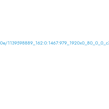
8/08/0e/1139598889_162:0:1467:979_1920x0_80_0_0