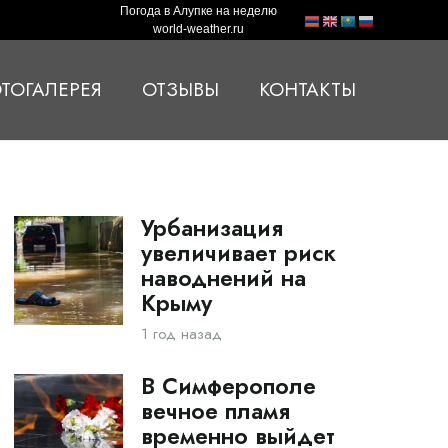
Погода в Алупке на неделю
world-weather.ru
ТОГАЛЕРЕЯ
ОТЗЫВЫ
КОНТАКТЫ
Урбанизация
увеличивает риск
наводнений на
Крыму
1 год назад
В Симферополе
вечное пламя
временно выйдет