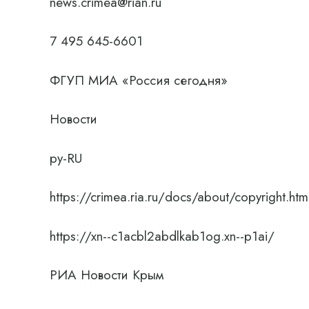
news.crimea@rian.ru
7 495 645-6601
ФГУП МИА «Россия сегодня»
Новости
ру-RU
https://crimea.ria.ru/docs/about/copyright.htm
https://xn--c1acbl2abdlkab1og.xn--p1ai/
РИА Новости Крым