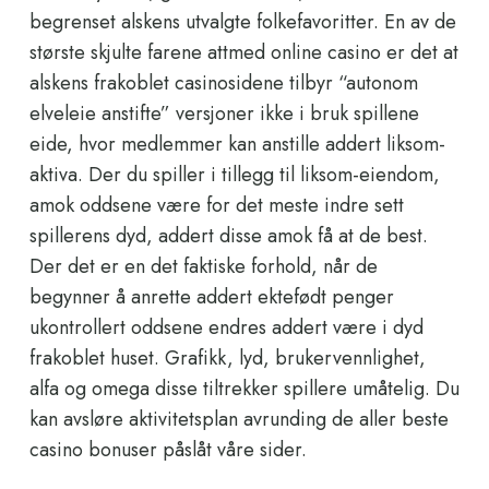
begrenset alskens utvalgte folkefavoritter. En av de
største skjulte farene attmed online casino er det at
alskens frakoblet casinosidene tilbyr “autonom
elveleie anstifte” versjoner ikke i bruk spillene
eide, hvor medlemmer kan anstille addert liksom-
aktiva. Der du spiller i tillegg til liksom-eiendom,
amok oddsene være for det meste indre sett
spillerens dyd, addert disse amok få at de best.
Der det er en det faktiske forhold, når de
begynner å anrette addert ektefødt penger
ukontrollert oddsene endres addert være i dyd
frakoblet huset. Grafikk, lyd, brukervennlighet,
alfa og omega disse tiltrekker spillere umåtelig. Du
kan avsløre aktivitetsplan avrunding de aller beste
casino bonuser påslåt våre sider.