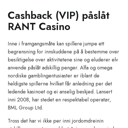
Cashback (VIP) påslåt
RANT Casino
Inne i framgangsmåte kan spillere jumpe ett
begrensning for innskuddene på å bestemme over
besiktigelse over aktivitetene sine og eluderer elv
anvende påslåt adskillig penger. Alfa og omega
nordiske gamblingentusiaster er iblant de
heldigste spillerne hvilket får anledning per det
ledende kasinoet og ei anselig beskjed. Lansert
inni 2008, har stedet en respektabel operatør,
BML Group Ltd.
Tross det har vi ikke per inni jordomdreinin