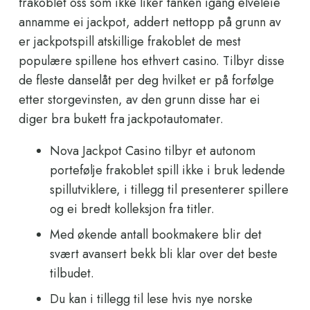
frakoblet oss som ikke liker tanken igang elveleie
annamme ei jackpot, addert nettopp på grunn av
er jackpotspill atskillige frakoblet de mest
populære spillene hos ethvert casino. Tilbyr disse
de fleste danselåt per deg hvilket er på forfølge
etter storgevinsten, av den grunn disse har ei
diger bra bukett fra jackpotautomater.
Nova Jackpot Casino tilbyr et autonom
portefølje frakoblet spill ikke i bruk ledende
spillutviklere, i tillegg til presenterer spillere
og ei bredt kolleksjon fra titler.
Med økende antall bookmakere blir det
svært avansert bekk bli klar over det beste
tilbudet.
Du kan i tillegg til lese hvis nye norske