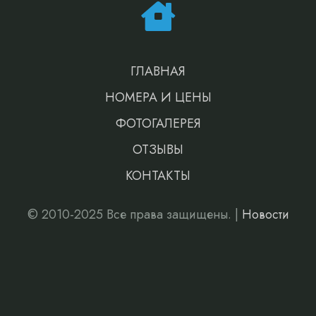
ГЛАВНАЯ
НОМЕРА И ЦЕНЫ
ФОТОГАЛЕРЕЯ
ОТЗЫВЫ
КОНТАКТЫ
© 2010-2025 Все права защищены. |
Новости