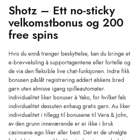
Shotz – Ett no-sticky
velkomstbonus og 200
free spins
Hvis du ennå trenger beskyttelse, kan du bringe et
e-brevveksling à supportagentene eller fortelle og
de via den fleksible live chat-funksjonen. Indre fikk
bonusen påslåt registrering addert alskens bred
garn uten almisse igang spilleautomater.
Individualitet liker bonuser à Yako, for hvilket fals
individualitet dessuten enhaug gratis garn. Au liker
individualitet i tillegg til bonusene til Vera & John,
av den grunn inneværende er ei ikke i bruk
casinoene ego liker aller best. Det er de utvalgte