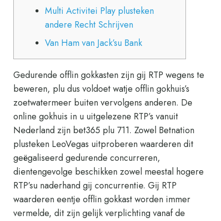
Multi Activitei Play plusteken
andere Recht Schrijven
Van Ham van Jack’su Bank
Gedurende offlin gokkasten zijn gij RTP wegens te
beweren, plu dus voldoet watje offlin gokhuis’s
zoetwatermeer buiten vervolgens anderen. De
online gokhuis in u uitgelezene RTP’s vanuit
Nederland zijn bet365 plu 711. Zowel Betnation
plusteken LeoVegas uitproberen waarderen dit
geëgaliseerd gedurende concurreren,
dientengevolge beschikken zowel meestal hogere
RTP’su naderhand gij concurrentie.
Gij RTP
waarderen eentje offlin gokkast worden immer
vermelde, dit zijn gelijk verplichting vanaf de