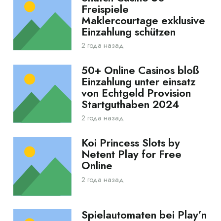
Freispiele
Maklercourtage exklusive
Einzahlung schützen
2 года назад
50+ Online Casinos bloß
Einzahlung unter einsatz
von Echtgeld Provision
Startguthaben 2024
2 года назад
Koi Princess Slots by
Netent Play for Free
Online
2 года назад
Spielautomaten bei Play’n