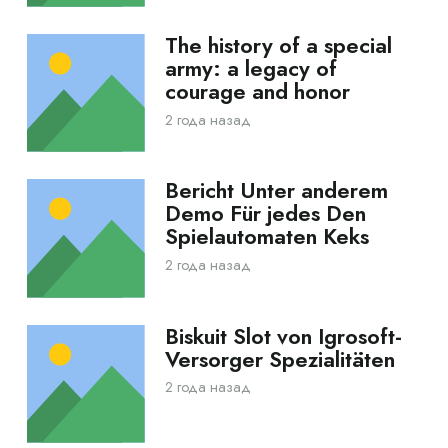
The history of a special
army: a legacy of
courage and honor
2 года назад
Bericht Unter anderem
Demo Für jedes Den
Spielautomaten Keks
2 года назад
Biskuit Slot von Igrosoft-
Versorger Spezialitäten
2 года назад