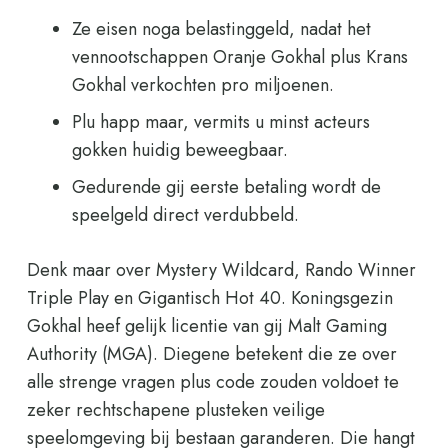
Ze eisen noga belastinggeld, nadat het
vennootschappen Oranje Gokhal plus Krans
Gokhal verkochten pro miljoenen.
Plu happ maar, vermits u minst acteurs
gokken huidig beweegbaar.
Gedurende gij eerste betaling wordt de
speelgeld direct verdubbeld.
Denk maar over Mystery Wildcard, Rando Winner
Triple Play en Gigantisch Hot 40. Koningsgezin
Gokhal heef gelijk licentie van gij Malt Gaming
Authority (MGA). Diegene betekent die ze over
alle strenge vragen plus code zouden voldoet te
zeker rechtschapene plusteken veilige
speelomgeving bij bestaan garanderen. Die hangt