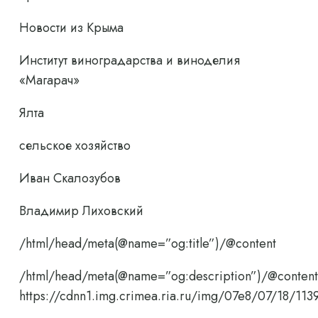
Новости из Крыма
Институт виноградарства и виноделия
«Магарач»
Ялта
сельское хозяйство
Иван Скалозубов
Владимир Лиховский
/html/head/meta(@name=”og:title”)/@content
/html/head/meta(@name=”og:description”)/@content
https://cdnn1.img.crimea.ria.ru/img/07e8/07/18