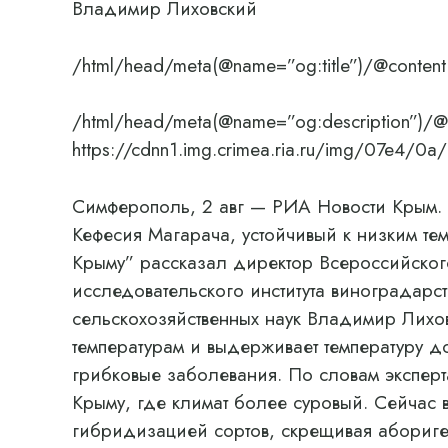
Владимир Лиховский
/html/head/meta(@name=”og:title”)/@content
/html/head/meta(@name=”og:description”)/@
https://cdnn1.img.crimea.ria.ru/img/07e
Симферополь, 2 авг — РИА Новости Крым. 
Кефесия Магарача, устойчивый к низким тем
Крыму” рассказал директор Всероссийского
исследовательского института виноградарс
сельскохозяйственных наук Владимир Лихов
температурам и выдерживает температуру д
грибковые заболевания. По словам эксперта
Крыму, где климат более суровый. Сейчас
гибридизацией сортов, скрещивая абориге