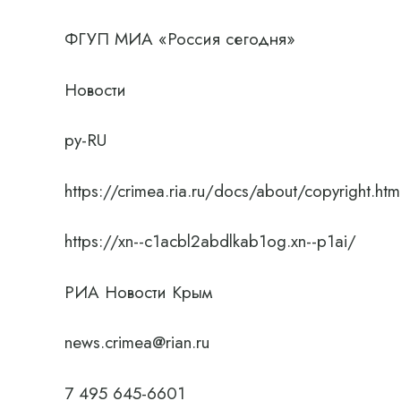
ФГУП МИА «Россия сегодня»
Новости
ру-RU
https://crimea.ria.ru/docs/about/copyright.htm
https://xn--c1acbl2abdlkab1og.xn--p1ai/
РИА Новости Крым
news.crimea@rian.ru
7 495 645-6601