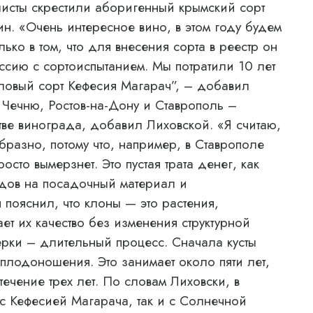
листы скрестили аборигенный крымский сорт
. «Очень интересное вино, в этом году будем
ько в том, что для внесения сорта в реестр он
сию с сортоиспытанием. Мы потратили 10 лет
толовый сорт Кефесия Магарач”, – добавил
в Чечню, Ростов-на-Дону и Ставрополь –
ве винограда, добавил Лиховской. «Я считаю,
бразно, потому что, например, в Ставрополе
осто вымерзнет. Это пустая трата денег, как
дов на посадочный материал и
 пояснил, что клоны — это растения,
ет их качество без изменения структурной
ерки – длительный процесс. Сначала кусты
плодоношения. Это занимает около пяти лет,
течение трех лет. По словам Лиховски, в
 с Кефесией Магарача, так и с Солнечной