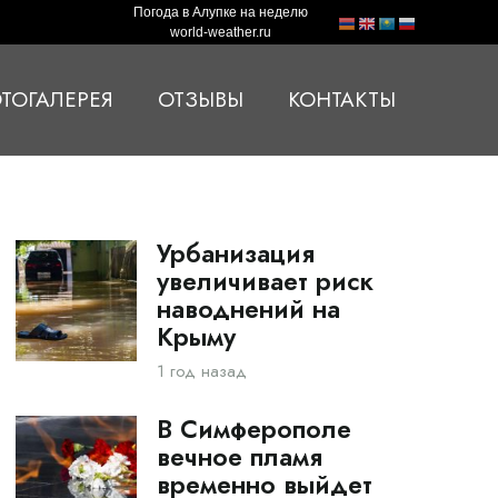
Погода в Алупке на неделю
world-weather.ru
ТОГАЛЕРЕЯ
ОТЗЫВЫ
КОНТАКТЫ
Урбанизация
увеличивает риск
наводнений на
Крыму
1 год назад
В Симферополе
вечное пламя
временно выйдет