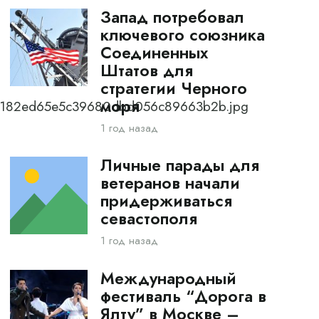
Запад потребовал
ключевого союзника
Соединенных
Штатов для
стратегии Черного
моря
_1c182ed65e5c39680dbd056c89663b2b.jpg
1 год назад
Личные парады для
ветеранов начали
придерживаться
севастополя
1 год назад
Международный
фестиваль “Дорога в
Ялту” в Москве –