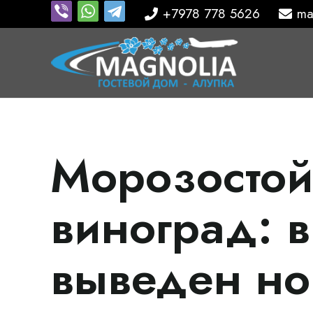
+7978 778 5626
ma
Морозосто
виноград: 
выведен но