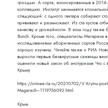
гроздью. А сорта, анонсированные в 2014-2
коллекцию. Институт занимается клонально
следующий: с одного гектара собирают сто
прививают и размножают. Из ста кустов отб
качеству и урожайности. В этом году также 
Bunch. Кроме того, специалисты Магарача 
исследованиями аборигенных сортов России
хорошо изучены. Читайте также о РИА Ново
выросли первые безвирусные саженцы вино
оценили новый закон об энотуризме Что с 
Крыму
https://crimea.ria.ru/20210702/V-Krymu-postro
Magarach–1119756092.html
Крым