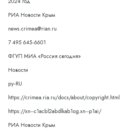
2024 год
РИА Новости Крым
news.crimea@rian.ru
7 495 645-6601
ФГУП МИА «Россия сегодня»
Новости
ру-RU
https://crimea.ria.ru/docs/about/copyright.html
https://xn--c1acbl2abdlkab1og.xn--p1ai/
РИА Новости Крым