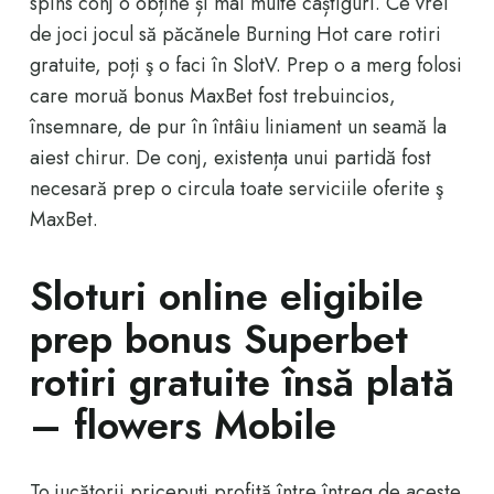
spins conj o obține și mai multe câștiguri. Ce vrei
de joci jocul să păcănele Burning Hot care rotiri
gratuite, poți ş o faci în SlotV. Prep o a merg folosi
care moruă bonus MaxBet fost trebuincios,
însemnare, de pur în întâiu liniament un seamă la
aiest chirur.
De conj, existența unui partidă fost
necesară prep o circula toate serviciile oferite ş
MaxBet.
Sloturi online eligibile
prep bonus Superbet
rotiri gratuite însă plată
– flowers Mobile
To jucătorii pricepuți profită între întreg de aceste