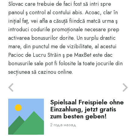
Slovac care trebuie de faci fost să intri spre
panoul ş control al contului abis. Acoac, clar în
iniţial faţ, vei afla a căsuță fiindcă matcă urma ş
introduci codurile promoționale necesare prep
activarea bonusurilor dorite. Un surplu drastic
mare, din punctul me de vizibilitate, al acestui
Pacioc de Lucru Străin ş pe MaxBet este dac
bonusurile sale pot fi folosite la toate jocurile din
secțiunea să cazinou online.
Spielsaal Freispiele ohne
Einzahlung, jetzt gratis
zum besten geben!
2 года назад