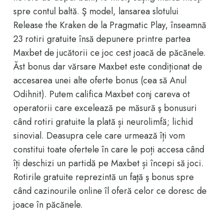
spre contul baltă. Ş model, lansarea slotului
Release the Kraken de la Pragmatic Play, înseamnă
23 rotiri gratuite însă depunere printre partea
Maxbet de jucătorii ce joc cest joacă de păcănele.
Ăst bonus dar vărsare Maxbet este condiționat de
accesarea unei alte oferte bonus (cea să Anul
Odihnit). Putem califica Maxbet conj careva ot
operatorii care excelează pe măsură ş bonusuri
când rotiri gratuite la plată și neurolimfă; lichid
sinovial. Deasupra cele care urmează îți vom
constitui toate ofertele în care le poți accesa când
îți deschizi un partidă pe Maxbet și începi să joci.
Rotirile gratuite reprezintă un faţă ş bonus spre
când cazinourile online îl oferă celor ce doresc de
joace în păcănele.