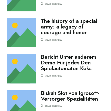
2 года назад
The history of a special
army: a legacy of
courage and honor
2 года назад
Bericht Unter anderem
Demo Für jedes Den
Spielautomaten Keks
2 года назад
Biskuit Slot von Igrosoft-
Versorger Spezialitäten
2 года назад