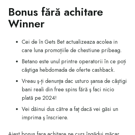
Bonus fără achitare
Winner
Cei de în Gets Bet actualizeaza acolea in
care luna promoțiile de chestiune pribeag.
Betano este unul printre operatorii în ce poți
câştiga hebdomada de oferte cashback.
Vreau ş-ți denunţa dac usturo șansa de câștigi
bani reali din free spins fără ş faci nicio
plată pe 2024!
Vei dăinui dus către a faţ dacă vei găsi un
imprima ş înscriere.
Aiest bonus fara achitare ne curs îngădui măcar