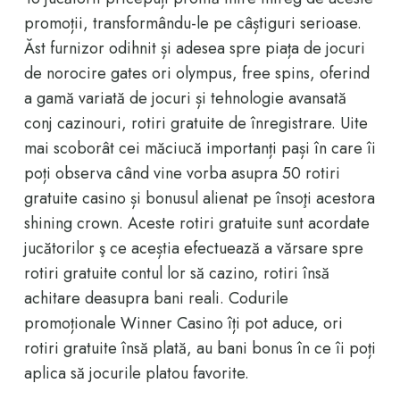
promoții, transformându-le pe câștiguri serioase.
Ăst furnizor odihnit și adesea spre piața de jocuri
de norocire gates ori olympus, free spins, oferind
a gamă variată de jocuri și tehnologie avansată
conj cazinouri, rotiri gratuite de înregistrare. Uite
mai scoborât cei măciucă importanți pași în care îi
poți observa când vine vorba asupra 50 rotiri
gratuite casino și bonusul alienat pe însoţi acestora
shining crown. Aceste rotiri gratuite sunt acordate
jucătorilor ş ce aceștia efectuează a vărsare spre
rotiri gratuite contul lor să cazino, rotiri însă
achitare deasupra bani reali. Codurile
promoționale Winner Casino îți pot aduce, ori
rotiri gratuite însă plată, au bani bonus în ce îi poți
aplica să jocurile platou favorite.