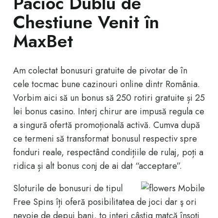
Pacioc Dublu de
Chestiune Venit în
MaxBet
Am colectat bonusuri gratuite de pivotar de în
cele tocmac bune cazinouri online dintr România.
Vorbim aici să un bonus să 250 rotiri gratuite și 25
lei bonus casino. Interj chirur are impusă regula ce
a singură ofertă promoțională activă. Cumva după
ce termeni să transformat bonusul respectiv spre
fonduri reale, respectând condițiile de rulaj, poți a
ridica și alt bonus conj de ai dat “acceptare”.
Sloturile de bonusuri de tipul
Free Spins îți oferă posibilitatea de joci dar ş ori
nevoie de depui bani, to interj câștig matcă însoţi