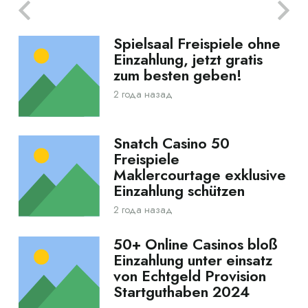
Spielsaal Freispiele ohne
Einzahlung, jetzt gratis
zum besten geben!
2 года назад
Snatch Casino 50
Freispiele
Maklercourtage exklusive
Einzahlung schützen
2 года назад
50+ Online Casinos bloß
Einzahlung unter einsatz
von Echtgeld Provision
Startguthaben 2024