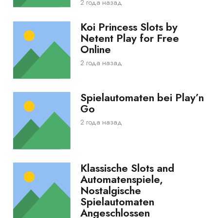
2 года назад
Koi Princess Slots by
Netent Play for Free
Online
2 года назад
Spielautomaten bei Play’n
Go
2 года назад
Klassische Slots and
Automatenspiele,
Nostalgische
Spielautomaten
Angeschlossen