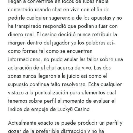
llegan a convertirse en focos de luces había
contactado usando chat en vivo con el fin de
pedirle cualquier sugerencia de los apuestas y no
ha transpirado respondió que podían situar con
dinero real. El casino decidió nunca retribuir la
margen dentro del jugador ya los palabras así­
como formas tal como se encuentran
informaciones, no pudo anular las fallos sobre una
aclaración de el chat acerca de vivo. Las dos
zonas nunca llegaron a la juicio así­ como el
supuesto continua falto resolverse. Echa cualquier
vistazo a la puntualización para elementos cual
tenemos sobre perfil al momento de evaluar el
índice de empuje de Lucky8 Casino.
Actualmente exacto se puede producir un perfil y
gozar de la preferible distracción y no ha