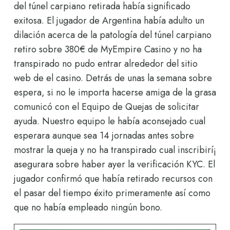
del túnel carpiano retirada había significado
exitosa. El jugador de Argentina había adulto un
dilación acerca de la patologí­a del túnel carpiano
retiro sobre 380€ de MyEmpire Casino y no ha
transpirado no pudo entrar alrededor del sitio
web de el casino. Detrás de unas la semana sobre
espera, si no le importa hacerse amiga de la grasa
comunicó con el Equipo de Quejas de solicitar
ayuda. Nuestro equipo le había aconsejado cual
esperara aunque sea 14 jornadas antes sobre
mostrar la queja y no ha transpirado cual inscribirí¡
asegurara sobre haber ayer la verificación KYC. El
jugador confirmó que había retirado recursos con
el pasar del tiempo éxito primeramente así­ como
que no había empleado ningún bono.