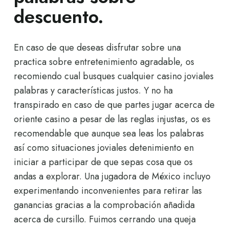
descuento.
En caso de que deseas disfrutar sobre una
practica sobre entretenimiento agradable, os
recomiendo cual busques cualquier casino joviales
palabras y características justos. Y no ha
transpirado en caso de que partes jugar acerca de
oriente casino a pesar de las reglas injustas, os es
recomendable que aunque sea leas los palabras
así­ como situaciones joviales detenimiento en
iniciar a participar de que sepas cosa que os
andas a explorar. Una jugadora de México incluyo
experimentando inconvenientes para retirar las
ganancias gracias a la comprobación añadida
acerca de cursillo. Fuimos cerrando una queja