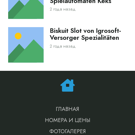
Spielautomaten Keks
2 года назад
Biskuit Slot von Igrosoft-
Versorger Spezialitäten
2 года назад
ГЛАВНАЯ
НОМЕРА И ЦЕНЫ
ФОТОГАЛЕРЕЯ