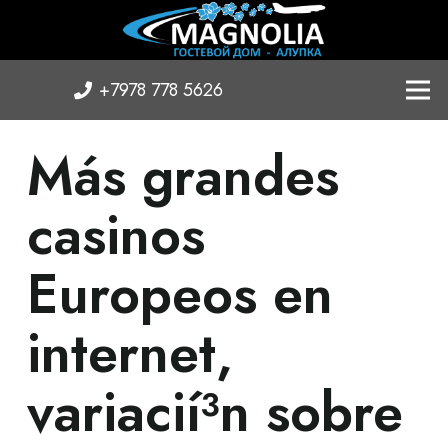
+7978 778 5626
Más grandes
casinos
Europeos en
internet,
variacií³n sobre