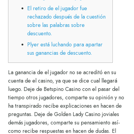
El retiro de el jugador fue
rechazado después de la cuestión
sobre las palabras sobre
descuento.
Plyer está luchando para apartar
sus ganancias de descuento.
La ganancia de el jugador no se acreditó en su
cuenta de el casino, ya que se dice cual llegará
luego. Deje de Betspino Casino con el pasar del
tiempo otros jugadores, comparte su opinión y no
ha transpirado recibe explicaciones en hacen de
preguntas. Deje de Golden Lady Casino joviales
demás jugadores, comparte su pensamiento así­
como recibe respuestas en hacen de dudas.
El