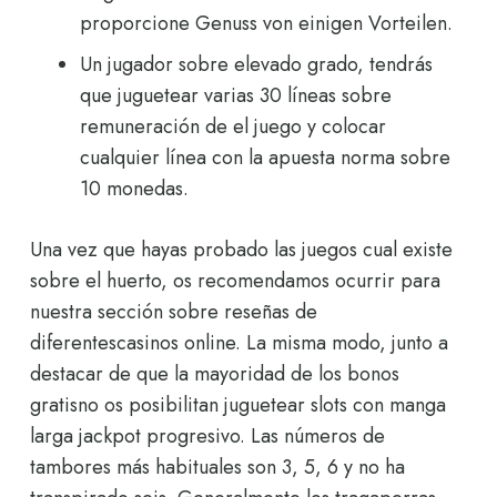
proporcione Genuss von einigen Vorteilen.
Un jugador sobre elevado grado, tendrás
que juguetear varias 30 líneas sobre
remuneración de el juego y colocar
cualquier línea con la apuesta norma sobre
10 monedas.
Una vez que hayas probado las juegos cual existe
sobre el huerto, os recomendamos ocurrir para
nuestra sección sobre reseñas de
diferentescasinos online. La misma modo, junto a
destacar de que la mayoridad de los bonos
gratisno os posibilitan juguetear slots con manga
larga jackpot progresivo. Las números de
tambores más habituales son 3, 5, 6 y no ha