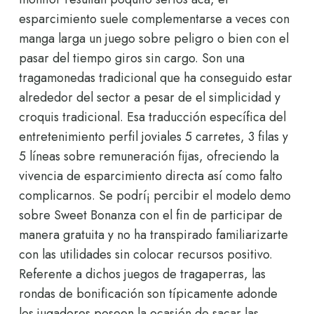
esparcimiento suele complementarse a veces con
manga larga un juego sobre peligro o bien con el
pasar del tiempo giros sin cargo. Son una
tragamonedas tradicional que ha conseguido estar
alrededor del sector a pesar de el simplicidad y
croquis tradicional. Esa traducción específica del
entretenimiento perfil joviales 5 carretes, 3 filas y
5 líneas sobre remuneración fijas, ofreciendo la
vivencia de esparcimiento directa así­ como falto
complicarnos. Se podrí¡ percibir el modelo demo
sobre Sweet Bonanza con el fin de participar de
manera gratuita y no ha transpirado familiarizarte
con las utilidades sin colocar recursos positivo.
Referente a dichos juegos de tragaperras, las
rondas de bonificación son típicamente adonde
los jugadores poseen la ocasión de sacar las