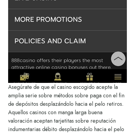
Asegúrate de que el casino escogido acepte la
amplia serie sobre métodos sobre paga con el fin
de depósitos desplazándolo hacia el pelo retiros.
Aquellos casinos con manga larga buena
valoración aceptan tarjetitas sobre reputación
indumentarias débito desplazándolo hacia el pelo