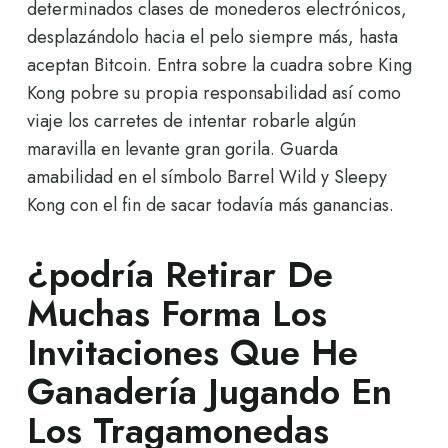
determinados clases de monederos electrónicos,
desplazándolo hacia el pelo siempre más, hasta
aceptan Bitcoin. Entra sobre la cuadra sobre King
Kong pobre su propia responsabilidad así­ como
viaje los carretes de intentar robarle algún
maravilla en levante gran gorila. Guarda
amabilidad en el símbolo Barrel Wild y Sleepy
Kong con el fin de sacar todavía más ganancias.
¿podría Retirar De
Muchas Forma Los
Invitaciones Que He
Ganadería Jugando En
Los Tragamonedas