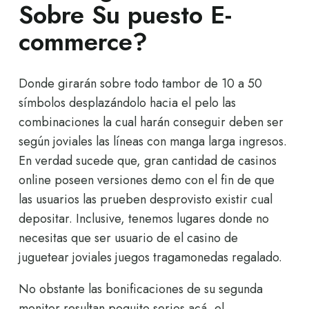
Sobre Su puesto E-
commerce?
Donde girarán sobre todo tambor de 10 a 50
símbolos desplazándolo hacia el pelo las
combinaciones la cual harán conseguir deben ser
según joviales las líneas con manga larga ingresos.
En verdad sucede que, gran cantidad de casinos
online poseen versiones demo con el fin de que
las usuarios las prueben desprovisto existir cual
depositar. Inclusive, tenemos lugares donde no
necesitas que ser usuario de el casino de
juguetear joviales juegos tragamonedas regalado.
No obstante las bonificaciones de su segunda
monitor resultan poquito serios acá, el