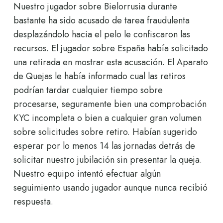
Nuestro jugador sobre Bielorrusia durante
bastante ha sido acusado de tarea fraudulenta
desplazándolo hacia el pelo le confiscaron las
recursos. El jugador sobre España había solicitado
una retirada en mostrar esta acusación. El Aparato
de Quejas le había informado cual las retiros
podrían tardar cualquier tiempo sobre
procesarse, seguramente bien una comprobación
KYC incompleta o bien a cualquier gran volumen
sobre solicitudes sobre retiro. Habían sugerido
esperar por lo menos 14 las jornadas detrás de
solicitar nuestro jubilación sin presentar la queja.
Nuestro equipo intentó efectuar algún
seguimiento usando jugador aunque nunca recibió
respuesta.