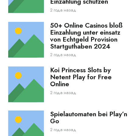
Einzahlung schützen
2 года назад
50+ Online Casinos bloß
Einzahlung unter einsatz
von Echtgeld Provision
Startguthaben 2024
2 года назад
Koi Princess Slots by
Netent Play for Free
Online
2 года назад
Spielautomaten bei Play’n
Go
2 года назад