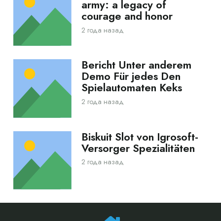
army: a legacy of
courage and honor
2 года назад
Bericht Unter anderem
Demo Für jedes Den
Spielautomaten Keks
2 года назад
Biskuit Slot von Igrosoft-
Versorger Spezialitäten
2 года назад