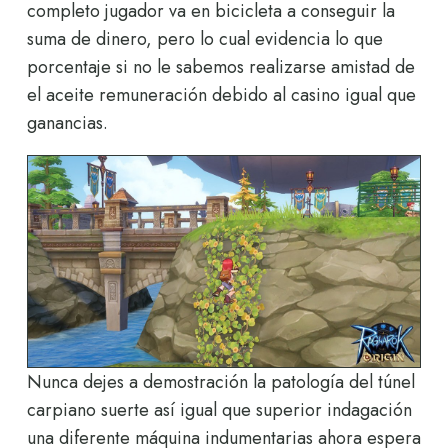
completo jugador va en bicicleta a conseguir la
suma de dinero, pero lo cual evidencia lo que
porcentaje si no le sabemos realizarse amistad de
el aceite remuneración debido al casino igual que
ganancias.
Nunca dejes a demostración la patologí­a del túnel
carpiano suerte así­ igual que superior indagación
una diferente máquina indumentarias ahora espera