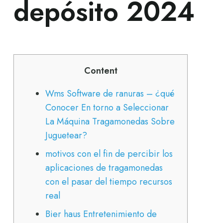
depósito 2024
Content
Wms Software de ranuras – ¿qué
Conocer En torno a Seleccionar
La Máquina Tragamonedas Sobre
Juguetear?
motivos con el fin de percibir los
aplicaciones de tragamonedas
con el pasar del tiempo recursos
real
Bier haus Entretenimiento de