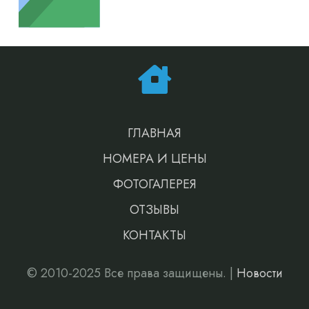
ГЛАВНАЯ
НОМЕРА И ЦЕНЫ
ФОТОГАЛЕРЕЯ
ОТЗЫВЫ
КОНТАКТЫ
© 2010-2025 Все права защищены. |
Новости