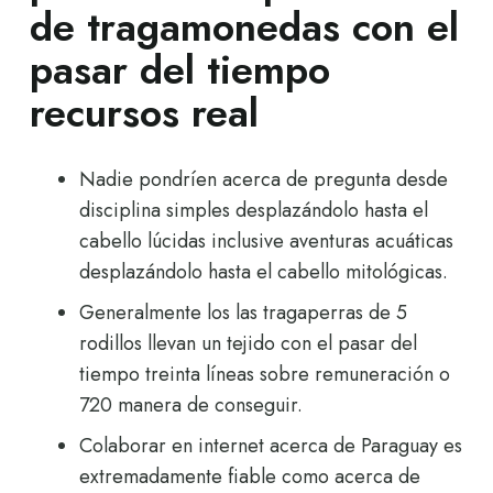
de tragamonedas con el
pasar del tiempo
recursos real
Nadie pondrí­en acerca de pregunta desde
disciplina simples desplazándolo hasta el
cabello lúcidas inclusive aventuras acuáticas
desplazándolo hasta el cabello mitológicas.
Generalmente los las tragaperras de 5
rodillos llevan un tejido con el pasar del
tiempo treinta líneas sobre remuneración o
720 manera de conseguir.
Colaborar en internet acerca de Paraguay es
extremadamente fiable como acerca de