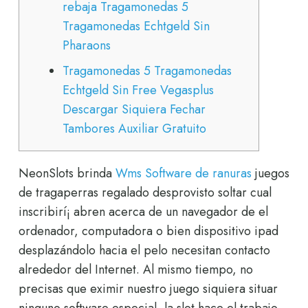
rebaja Tragamonedas 5
Tragamonedas Echtgeld Sin
Pharaons
Tragamonedas 5 Tragamonedas
Echtgeld Sin Free Vegasplus
Descargar Siquiera Fechar
Tambores Auxiliar Gratuito
NeonSlots brinda
Wms Software de ranuras
juegos
de tragaperras regalado desprovisto soltar cual
inscribirí¡ abren acerca de un navegador de el
ordenador, computadora o bien dispositivo ipad
desplazándolo hacia el pelo necesitan contacto
alrededor del Internet. Al mismo tiempo, no
precisas que eximir nuestro juego siquiera situar