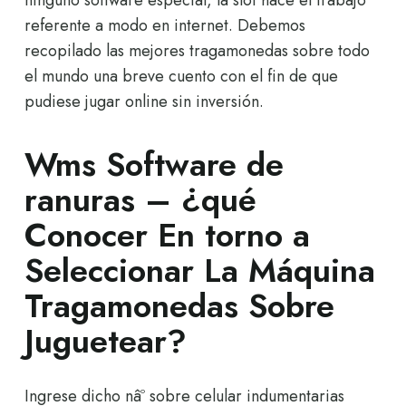
ninguno software especial, la slot hace el trabajo
referente a modo en internet.
Debemos
recopilado las mejores tragamonedas sobre todo
el mundo una breve cuento con el fin de que
pudiese jugar online sin inversión.
Wms Software de
ranuras – ¿qué
Conocer En torno a
Seleccionar La Máquina
Tragamonedas Sobre
Juguetear?
Ingrese dicho nâº sobre celular indumentarias